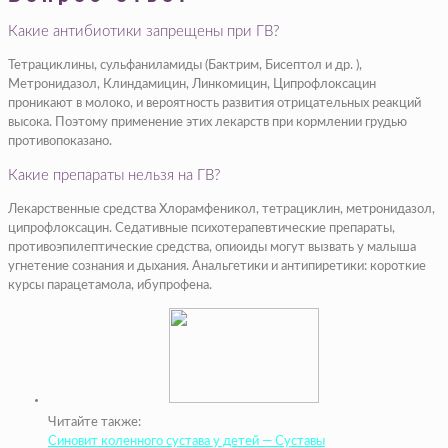
Какие антибиотики запрещены при ГВ?
Тетрациклины, сульфаниламиды (Бактрим, Бисептол и др. ),
Метронидазол, Клиндамицин, Линкомицин, Ципрофлоксацин
проникают в молоко, и вероятность развития отрицательных реакций
высока. Поэтому применение этих лекарств при кормлении грудью
противопоказано.
Какие препараты нельзя на ГВ?
Лекарственные средства Хлорамфеникол, тетрациклин, метронидазол,
ципрофлоксацин. Седативные психотерапевтические препараты,
противоэпилептические средства, опиоиды могут вызвать у малыша
угнетение сознания и дыхания. Анальгетики и антипиретики: короткие
курсы парацетамола, ибупрофена.
Читайте также:
Синовит коленного сустава у детей — Суставы