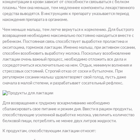
концентрации в крови зависит от способности связываться с белком
плазмы. Чем она меньше, тем медленнее компоненты лекарственного
средства выводятся. В инструкциях к препарату указывается период
нахождения препарата в организме.
Чем меньше малыш, тем легче вернуться к кормлению. Для быстрого
возвращения необходимо максимально постоянно находиться вместе с
ребенком. Постоянная связь способствует выработке пролактина и
окситоцина, гормонов лактации. Именно малыш, при активном сосании,
способен возобновить выработку молока. Поскольку возобновление
лактации очень важный процесс, необходимо отложить все дела и
сосредоточиться исключительно на нем. Отдых, минимум волнения и
стрессовых состояний. Строгий отказ от соски и бутылочек. При
регулярном сосании малыш удовлетворяет свой голод, пусть даже
сначала в малой степени, и разрабатывает сосательный рефлекс.
Для возвращения к грудному вскармливанию необходимо
сбалансировать свое питание и режим дня. Ввести в рацион продукты,
способствующие усиленной выработке молока, увеличить количество
белковой пищи, потреблять не менее двух литров жидкости.
К продуктам, способствующим лактации относят: