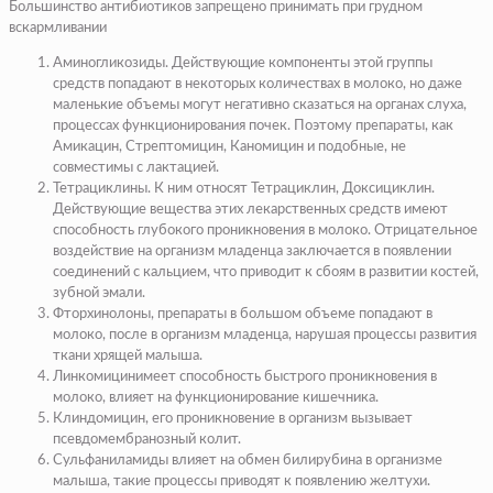
Большинство антибиотиков запрещено принимать при грудном
вскармливании
Аминогликозиды. Действующие компоненты этой группы
средств попадают в некоторых количествах в молоко, но даже
маленькие объемы могут негативно сказаться на органах слуха,
процессах функционирования почек. Поэтому препараты, как
Амикацин, Стрептомицин, Каномицин и подобные, не
совместимы с лактацией.
Тетрациклины. К ним относят Тетрациклин, Доксициклин.
Действующие вещества этих лекарственных средств имеют
способность глубокого проникновения в молоко. Отрицательное
воздействие на организм младенца заключается в появлении
соединений с кальцием, что приводит к сбоям в развитии костей,
зубной эмали.
Фторхинолоны, препараты в большом объеме попадают в
молоко, после в организм младенца, нарушая процессы развития
ткани хрящей малыша.
Линкомицинимеет способность быстрого проникновения в
молоко, влияет на функционирование кишечника.
Клиндомицин, его проникновение в организм вызывает
псевдомембранозный колит.
Сульфаниламиды влияет на обмен билирубина в организме
малыша, такие процессы приводят к появлению желтухи.