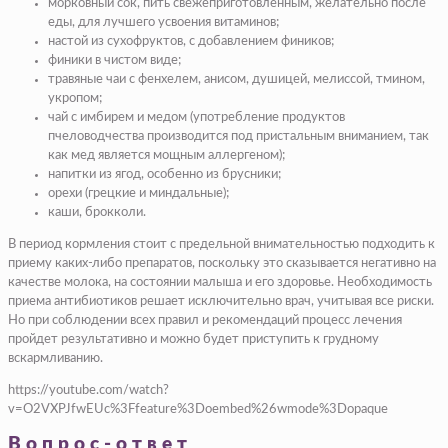
морковный сок, пить свежеприготовленным, желательно после
еды, для лучшего усвоения витаминов;
настой из сухофруктов, с добавлением фиников;
финики в чистом виде;
травяные чаи с фенхелем, анисом, душицей, мелиссой, тмином,
укропом;
чай с имбирем и медом (употребление продуктов
пчеловодчества производится под пристальным вниманием, так
как мед является мощным аллергеном);
напитки из ягод, особенно из брусники;
орехи (грецкие и миндальные);
каши, брокколи.
В период кормления стоит с предельной внимательностью подходить к
приему каких-либо препаратов, поскольку это сказывается негативно на
качестве молока, на состоянии малыша и его здоровье. Необходимость
приема антибиотиков решает исключительно врач, учитывая все риски.
Но при соблюдении всех правил и рекомендаций процесс лечения
пройдет результативно и можно будет приступить к грудному
вскармливанию.
https://youtube.com/watch?
v=O2VXPJfwEUc%3Ffeature%3Doembed%26wmode%3Dopaque
Вопрос-ответ