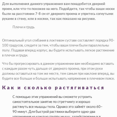
Для выполнения данного упражнения вам понадобится дверной
проем, или что-то похожее на него. Подойдите, так чтобы ваши носки
были на расстоянии 7-8 см от дверного проема и упритесь согнутыми
руками в стену, или в косяки, так как показано на рисунке.
Плечи и грудь
Оптимальный угол сгибания в локтевом суставе составляет порядка 90-
100 градусов, следите за тем, чтобы ваши плечи были параллельны
полу. Подавая вперед корпус, вы будите испытывать легкое растяжение
в плечах и груди.
Что бы прогрессировать в данном упражнении вам необходимо вставать
с каждым разом чуть дальше от дверного проема, при этом руки
должны оставаться на том же месте, тем самым при наклоне вперед, вы
будите все больше и больше испытывать напряжение в плечевом поясе.
Как и сколько растягиваться
С помощью этих упражнений вы сможете устроить
самостоятельное занятие по стретчингу и хорошо
растянуть все мышцы тела. Однако это займёт около 60–
90 минут. Для быстрой растяжки выберите одно-два
упражнения на каждую группу мышц, задействованных в