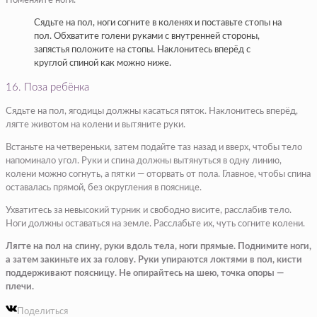
Поменяйте ноги.
Сядьте на пол, ноги согните в коленях и поставьте стопы на
пол. Обхватите голени руками с внутренней стороны,
запястья положите на стопы. Наклонитесь вперёд с
круглой спиной как можно ниже.
16. Поза ребёнка
Сядьте на пол, ягодицы должны касаться пяток. Наклонитесь вперёд,
лягте животом на колени и вытяните руки.
Встаньте на четвереньки, затем подайте таз назад и вверх, чтобы тело
напоминало угол. Руки и спина должны вытянуться в одну линию,
колени можно согнуть, а пятки — оторвать от пола. Главное, чтобы спина
оставалась прямой, без округления в пояснице.
Ухватитесь за невысокий турник и свободно висите, расслабив тело.
Ноги должны оставаться на земле. Расслабьте их, чуть согните колени.
Лягте на пол на спину, руки вдоль тела, ноги прямые. Поднимите ноги,
а затем закиньте их за голову. Руки упираются локтями в пол, кисти
поддерживают поясницу. Не опирайтесь на шею, точка опоры —
плечи.
Поделиться