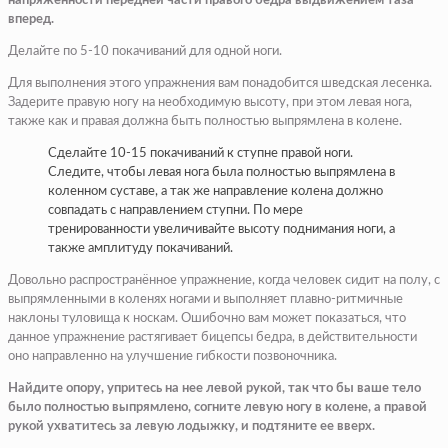
напряженности передней части правого бедра выдвижением таза
вперед.
Делайте по 5-10 покачиваний для одной ноги.
Для выполнения этого упражнения вам понадобится шведская лесенка.
Задерите правую ногу на необходимую высоту, при этом левая нога,
также как и правая должна быть полностью выпрямлена в колене.
Сделайте 10-15 покачиваний к ступне правой ноги.
Следите, чтобы левая нога была полностью выпрямлена в
коленном суставе, а так же направление колена должно
совпадать с направлением ступни. По мере
тренированности увеличивайте высоту поднимания ноги, а
также амплитуду покачиваний.
Довольно распространённое упражнение, когда человек сидит на полу, с
выпрямленными в коленях ногами и выполняет плавно-ритмичные
наклоны туловища к носкам. Ошибочно вам может показаться, что
данное упражнение растягивает бицепсы бедра, в действительности
оно направленно на улучшение гибкости позвоночника.
Найдите опору, упритесь на нее левой рукой, так что бы ваше тело
было полностью выпрямлено, согните левую ногу в колене, а правой
рукой ухватитесь за левую лодыжку, и подтяните ее вверх.