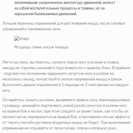
запомнившие укороченную амплитуду движений, влекут
за собой воспалительные процессы и травмы, из-за
нарушения биомеханики движений.
Лучших перечень упражнений для растягивания мышц после силовых
упражнений в тренажерном зале.
Ягодицы, спина, косые мышцы
Лягте на спину, вытянитесь, согните левую ногу в колене и плавно,
никуда не торопясь начинайте подтягивать ее к правому боку. В крайнем
, подтянутом положении задержите согнутую ногу в колене на
несколько секунд, почувствуйте легкое напряжении мышц и связок.
Выполните данное упражнение в 2 подхода по 3 повторения на каждую
ногу.
Оставайтесь лежать на спине, выпрямите правую руку перпендикулярно
туловищу, начинайте подтягивать левой рукой согнутую в колене ногу
на правый бок и на пол, при этом следите за своим тазом, так что бы он
полностью не перевернулся на правый бок, в противном случаи эффекта
от такого способа растяжки ягодичных мышц не будет. При выполнении
упражнения не отрывайте от пола голову, плечи и опорную руку.