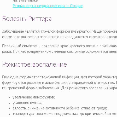
Читайте также:
Разрыв аорты сердца причины — Сердце
Болезнь Риттера
Заболевание является тяжелой формой пузырчатки. Чаще поражает
стафилококка, реже к заражению присоединяется стрептококкова
Первичный симптом – появление ярко-красного пятна с признакам
кожи. При несвоевременном лечении состояние осложняется пне
Рожистое воспаление
Еще одна форма стрептококковой инфекции, для которой характерн
формируются розовые и алые бляшки с выраженной отечностью. 
гангренозной форме заболевания. Для рожистого воспаления хар
увеличение лимфоузлов;
учащение пульса;
вялость, снижение активности ребенка, отказ от груди;
температура тела может подниматься до критической отмет