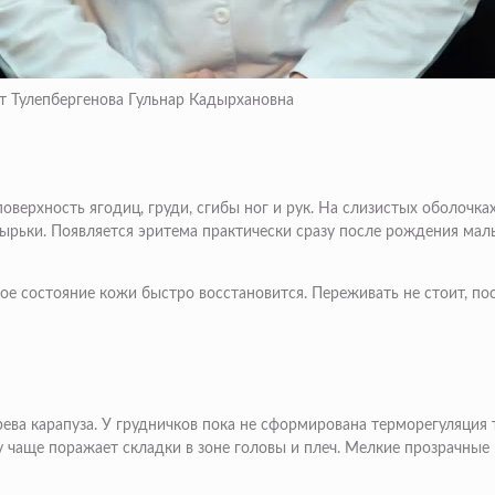
ст Тулепбергенова Гульнар Кадырхановна
верхность ягодиц, груди, сгибы ног и рук. На слизистых оболочках
зырьки. Появляется эритема практически сразу после рождения ма
ое состояние кожи быстро восстановится. Переживать не стоит, по
ева карапуза. У грудничков пока не сформирована терморегуляция 
у чаще поражает складки в зоне головы и плеч. Мелкие прозрачные