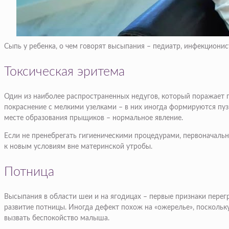
Сыпь у ребенка, о чем говорят высыпания – педиатр, инфекциони
Токсическая эритема
Один из наиболее распространенных недугов, который поражает по
покраснение с мелкими узелками – в них иногда формируются пу
месте образования прыщиков – нормальное явление.
Если не пренебрегать гигиеническими процедурами, первоначальн
к новым условиям вне материнской утробы.
Потница
Высыпания в области шеи и на ягодицах – первые признаки перегр
развитие потницы. Иногда дефект похож на «ожерелье», поскольк
вызвать беспокойство малыша.