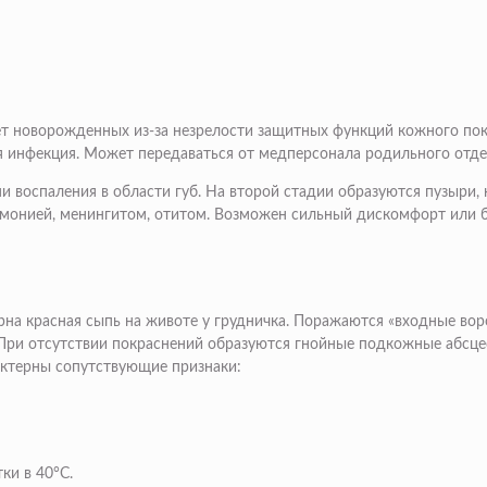
 новорожденных из-за незрелости защитных функций кожного покро
я инфекция. Может передаваться от медперсонала родильного отде
и воспаления в области губ. На второй стадии образуются пузыри,
вмонией, менингитом, отитом. Возможен сильный дискомфорт или 
а красная сыпь на животе у грудничка. Поражаются «входные ворот
При отсутствии покраснений образуются гнойные подкожные абсце
актерны сопутствующие признаки:
ки в 40°С.