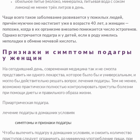
обильное питье (молоко, минералка, питьевая вода с соком
лимона) не менее трёх литров в день.
Чаще всего такое заболевание развивается у пожилых людей,
причём мужчин оно настигает уже в возрасте 40 лет, а женщин —
попозже, когда в их организме внезапно понижается число эстрогенов.
Однако встречается подагра и у детей, если в роду имелись
неполадки в обмене мочевой кислоты.
Признаки и симптомы подагры
у женщин
​На сегодняшний день, современная медицина так и не смогла
представить ни одного лекарства, которое было бы и универсальным, и
могло бы действительно решать вопрос лечения подагры. Тем не менее,
возможно практически полностью контролировать приступы болезни
при помощи диеты и правильного образа жизни.​
​Приартрическая подагра.​
​лечение подагры в домашних условиях​
​симптомы и признаки подагры​
​Чтобы вылечить подагру в домашних условиях, и снизить количество
приступов следует ограничить до минимума употребление пищи, при