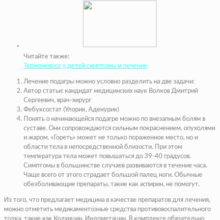
Читайте также:
Термоневроз у детей симптомы и лечение
​Лечение подагры можно условно разделить на две задачи:​
​Автор статьи: кандидат медицинских наук Волков Дмитрий
Сергеевич, врач-хирург​
​Фебуксостат (Улорик, Аденурик)​
​Понять о начинающейся подагре можно по внезапным болям в
суставе. Они сопровождаются сильным покраснением, опухолями
и жаром. «Гореть» может не только пораженное место, но и
области тела в непосредственной близости. При этом
температура тела может повышаться до 39-40 градусов.
Симптомы в большинстве случаев развиваются в течение часа.
Чаще всего от этого страдает большой палец ноги. Обычные
обезболивающие препараты, такие как аспирин, не помогут.​
​Из того, что предлагает медицина в качестве препаратов для лечения,
можно отметить медикаментозные средства противовоспалительного
толка, такие как Колхицин, Индометацин. В комплексе обязательно