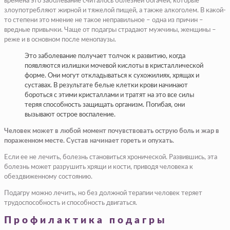
времена это заболевание считалось болезней богачей, которые
злоупотребляют жирной и тяжелой пищей, а также алкоголем. В какой-
то степени это мнение не такое неправильное – одна из причин –
вредные привычки. Чаще от подагры страдают мужчины, женщины –
реже и в основном после менопаузы.
Это заболевание получает толчок к развитию, когда
появляются излишки мочевой кислоты в кристаллической
форме. Они могут откладываться к сухожилиях, хрящах и
суставах. В результате белые клетки крови начинают
бороться с этими кристаллами и тратят на это все силы
теряя способность защищать организм. Погибая, они
вызывают острое воспаление.
Человек может в любой момент почувствовать острую боль и жар в
пораженном месте. Сустав начинает гореть и опухать.
Если ее не лечить, болезнь становиться хронической. Развившись, эта
болезнь может разрушить хрящи и кости, приводя человека к
обездвиженному состоянию.
Подагру можно лечить, но без должной терапии человек теряет
трудоспособность и способность двигаться.
Профилактика подагры