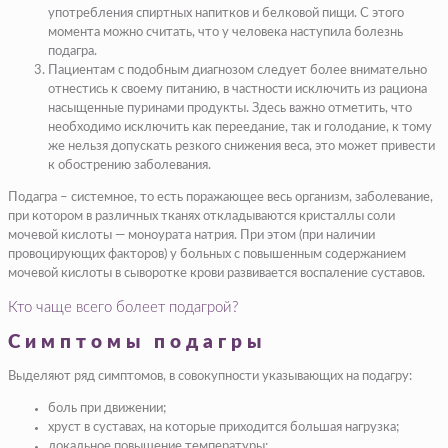
употребления спиртных напитков и белковой пищи. С этого
момента можно считать, что у человека наступила болезнь
подагра.​
​Пациентам с подобным диагнозом следует более внимательно
отнестись к своему питанию, в частности исключить из рациона
насыщенные пуринами продукты. Здесь важно отметить, что
необходимо исключить как переедание, так и голодание, к тому
же нельзя допускать резкого снижения веса, это может привести
к обострению заболевания.​
Подагра – системное, то есть поражающее весь организм, заболевание,
при котором в различных тканях откладываются кристаллы соли
мочевой кислоты — моноурата натрия. При этом (при наличии
провоцирующих факторов) у больных с повышенным содержанием
мочевой кислоты в сыворотке крови развивается воспаление суставов.
Кто чаще всего болеет подагрой?
Симптомы подагры
Выделяют ряд симптомов, в совокупности указывающих на подагру:
боль при движении;
хруст в суставах, на которые приходится большая нагрузка;
локальное повышение температуры;