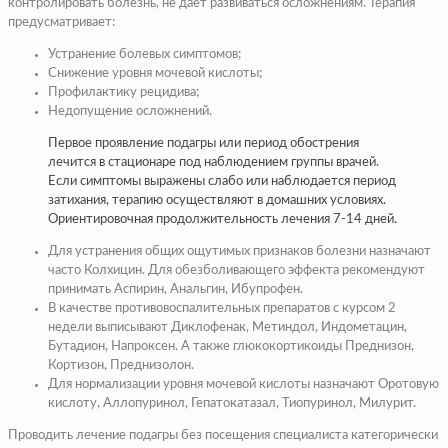
контролировать болезнь, не дает развиваться осложнениям. Терапия
предусматривает:
Устранение болевых симптомов;
Снижение уровня мочевой кислоты;
Профилактику рецидива;
Недопущение осложнений.
Первое проявление подагры или период обострения
лечится в стационаре под наблюдением группы врачей.
Если симптомы выражены слабо или наблюдается период
затихания, терапию осуществляют в домашних условиях.
Ориентировочная продолжительность лечения 7-14 дней.
Для устранения общих ощутимых признаков болезни назначают
часто Колхицин. Для обезболивающего эффекта рекомендуют
принимать Аспирин, Анальгин, Ибупрофен.
В качестве противовоспалительных препаратов с курсом 2
недели выписывают Диклофенак, Метиндол, Индометацин,
Бутадион, Напроксен. А также глюкокортикоиды Преднизон,
Кортизон, Преднизолон.
Для нормализации уровня мочевой кислоты назначают Оротовую
кислоту, Аллопуринол, Гепатокатазал, Тиопуринол, Милурит.
Проводить лечение подагры без посещения специалиста категорически