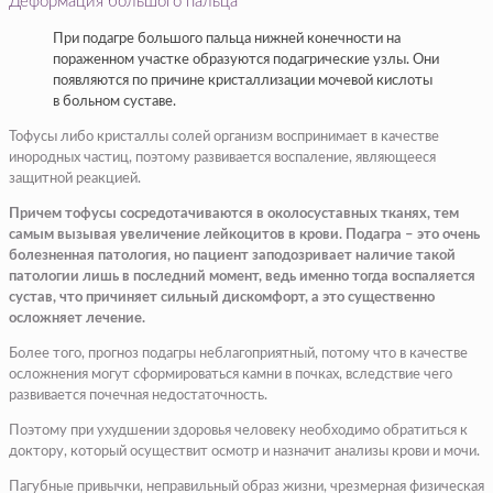
Деформация большого пальца
При подагре большого пальца нижней конечности на
пораженном участке образуются подагрические узлы. Они
появляются по причине кристаллизации мочевой кислоты
в больном суставе.
Тофусы либо кристаллы солей организм воспринимает в качестве
инородных частиц, поэтому развивается воспаление, являющееся
защитной реакцией.
Причем тофусы сосредотачиваются в околосуставных тканях, тем
самым вызывая увеличение лейкоцитов в крови. Подагра – это очень
болезненная патология, но пациент заподозривает наличие такой
патологии лишь в последний момент, ведь именно тогда воспаляется
сустав, что причиняет сильный дискомфорт, а это существенно
осложняет лечение.
Более того, прогноз подагры неблагоприятный, потому что в качестве
осложнения могут сформироваться камни в почках, вследствие чего
развивается почечная недостаточность.
Поэтому при ухудшении здоровья человеку необходимо обратиться к
доктору, который осуществит осмотр и назначит анализы крови и мочи.
Пагубные привычки, неправильный образ жизни, чрезмерная физическая