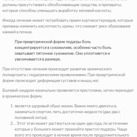
должны присутствовать обезболивающие средства, и препараты,
которые способны уменьшать выработку мочевой кислоты.
Иногда лечение может потребовать прием кортикостероидов, которые
призваны изменить кислотность урины, что снижает риск образования
камней в почках. ​
​При приартрической форме подагры боль
концентрируется в сухожилиях, особенно часто боль
охватывает пяточное сухожилие. Оно уплотняется и
увеличивается в размере.
При отсутствии лечения происходит развитие хронического
полиартрита с подагрическими проявлениями. При приартрической
форме происходит деформация суставов и мышц ног.
Болевой синдром изначально проявляется приступами, затем переходит
в хроническую форму. ​
​является здоровый образ жизни. Важно много двигаться,
заниматься спортом, пить достаточно жидкости (два-два с
половиной литра).​
​. Этот этап может растянуться на один-два года, по истечении
которых у больного может произойти приступ подагры. Чаще
всего это происходит в ночное время после продолжительного