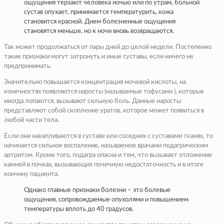
ощущения терзают человека ночью или по утрам, больной
сустав опухает, принимается температурить, кожа
становится красной. Днем болезненные ощущения
становятся меньше, но к ночи вновь возвращаются.
Так может продолжаться от пары дней до целой недели. Постепенно
такие признаки могут затронуть и иные суставы, если ничего не
предпринимать.
Значительно повышается концентрация мочевой кислоты, на
конечностях появляются наросты (называемые тофусами ), которые
иногда лопаются, вызывают сильную боль. Данные наросты
представляют собой скопление уратов, которое может появиться в
любой части тела.
Если они накапливаются в суставе или соседних с суставами тканях, то
начинается сильное воспаление, называемое врачами подагрическим
артритом. Кроме того, подагра опасна и тем, что вызывает отложение
камней в почках, вызывающих почечную недостаточность и в итоге
кончину пациента.
Однако главные признаки болезни – это болевые
ощущения, сопровождаемые опухолями и повышением
температуры вплоть до 40 градусов.