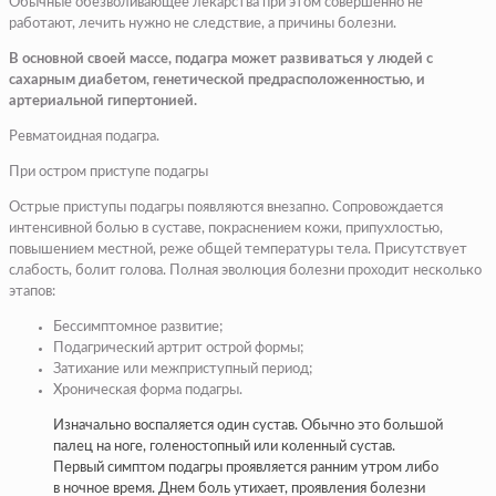
Обычные обезволивающее лекарства при этом совершенно не
работают, лечить нужно не следствие, а причины болезни.
​В основной своей массе, подагра может развиваться у людей с
сахарным диабетом, генетической предрасположенностью, и
артериальной гипертонией.​
​Ревматоидная подагра.​
​При остром приступе подагры​
Острые приступы подагры появляются внезапно. Сопровождается
интенсивной болью в суставе, покраснением кожи, припухлостью,
повышением местной, реже общей температуры тела. Присутствует
слабость, болит голова. Полная эволюция болезни проходит несколько
этапов:
Бессимптомное развитие;
Подагрический артрит острой формы;
Затихание или межприступный период;
Хроническая форма подагры.
Изначально воспаляется один сустав. Обычно это большой
палец на ноге, голеностопный или коленный сустав.
Первый симптом подагры проявляется ранним утром либо
в ночное время. Днем боль утихает, проявления болезни