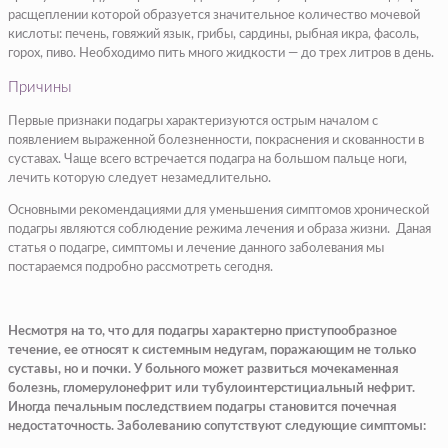
расщеплении которой образуется значительное количество мочевой
кислоты: печень, говяжий язык, грибы, сардины, рыбная икра, фасоль,
горох, пиво. Необходимо пить много жидкости — до трех литров в день.​
Причины
​Первые признаки подагры характеризуются острым началом с
появлением выраженной болезненности, покраснения и скованности в
суставах. Чаще всего встречается подагра на большом пальце ноги,
лечить которую следует незамедлительно.
Основными рекомендациями для уменьшения симптомов хронической
подагры являются соблюдение режима лечения и образа жизни. Даная
статья о подагре, симптомы и лечение данного заболевания мы
постараемся подробно рассмотреть сегодня.
​Несмотря на то, что для подагры характерно приступообразное
течение, ее относят к системным недугам, поражающим не только
суставы, но и почки. У больного может развиться мочекаменная
болезнь, гломерулонефрит или тубулоинтерстициальный нефрит.
Иногда печальным последствием подагры становится почечная
недостаточность. Заболеванию сопутствуют следующие симптомы:​