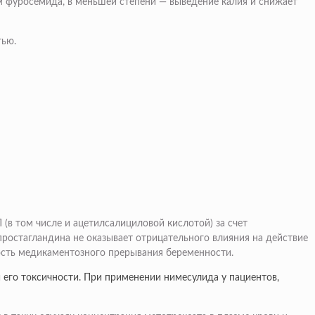
 фуросемида, в меньшей степени — выведение калия и снижает
тью.
в том числе и ацетилсалициловой кислотой) за счет
ростагландина не оказывает отрицательного влияния на действие
ость медикаментозного прерывания беременности.
его токсичности. При применении нимесулида у пациентов,