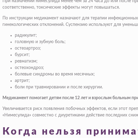
При назначении нимесулида менее чем за 24 часа до или после пр
соответственно, токсические эффекты могут повышаться.
По инструкции медикамент назначают для терапии инфекционных п
гинекологических отклонений. Суспензию используют для уменьш
радикулит;
головную и зубную боль;
остеоартроз;
бурсит;
ревматизм;
остеохондроз;
болевые синдромы во время месячных;
артрит;
боли при травмировании и после хирургии.
Медикамент помогает детям после 12 лет и взрослым больным при
Увеличивается риск появления побочных эффектов, если этот пр
«Нимесулида» совместно с диуретиками действие последних сниж
Когда нельзя приним