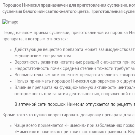
Порошок Нимесил предназначен для приготовления суспензии, ко
суспензия белого или светло-желтого цвета. Приготовленная сусп
Перед началом приема суспензии, приготовленной из порошка Ни
препарата, к которым относятся:
Действующее вещество препарата может взаимодействовать
медицинским специалистом.
Вероятность развития негативных реакций снижается при 
Недостаточность почек средней степени тяжести требует 
Вспомогательным компонентом препарата является сахароза
Нельзя принимать порошок Нимесил одновременно с друг
Влияние препарата на функциональную активность централ
осторожность при занятии деятельностью, сопряженной с 
В аптечной сети порошок Нимесил отпускается по рецепту 
Кроме того что нужно корректировать дозировку препарата для л
Чаще всего применяется «Нимесил» при заболеваниях позвоно
«Нимесил» в пакетиках при таких состояниях правильно. В