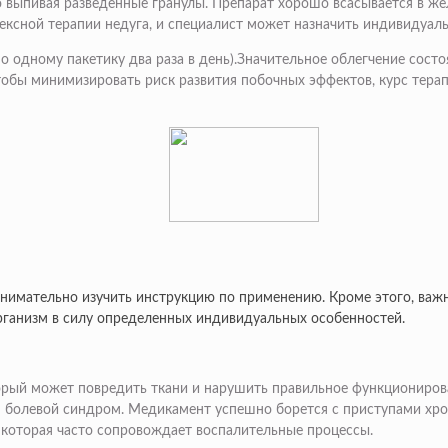
 выпивая разведенные гранулы. Препарат хорошо всасывается в же
лексной терапии недуга, и специалист может назначить индивидуаль
по одному пакетику два раза в день).Значительное облегчение сос
 чтобы минимизировать риск развития побочных эффектов, курс те
нимательно изучить инструкцию по применению. Кроме этого, важн
рганизм в силу определенных индивидуальных особенностей.
орый может повредить ткани и нарушить правильное функциониров
 болевой синдром. Медикамент успешно борется с приступами хро
, которая часто сопровождает воспалительные процессы.