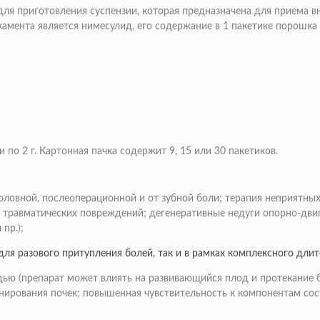
я приготовления суспензии, которая предназначена для приема вну
ента является нимесулид, его содержание в 1 пакетике порошка 
о 2 г. Картонная пачка содержит 9, 15 или 30 пакетиков.
головной, послеоперационной и от зубной боли; терапия неприятн
 травматических повреждений; дегенеративные недуги опорно-дви
пр.);
ля разового притупления болей, так и в рамках комплексного длит
удью (препарат может влиять на развивающийся плод и протекание 
нирования почек; повышенная чувствительность к компонентам сост