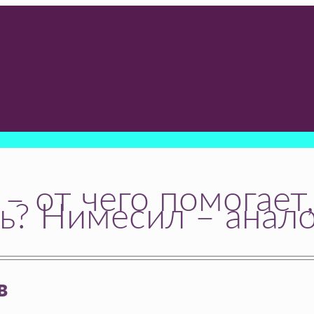
от чего помогает, 
ть? Нимесил – анал
в