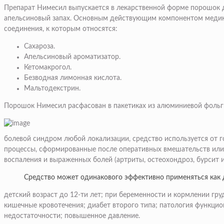
Препарат Нимесил выпускается в лекарственной форме порошок дл
апельсиновый запах. Основным действующим компонентом медикам
соединения, к которым относятся:
Сахароза.
Апельсиновый ароматизатор.
Кетомакрогол.
Безводная лимонная кислота.
Мальтодекстрин.
Порошок Нимесил расфасован в пакетиках из алюминиевой фольги п
болевой синдром любой локализации, средство используется от 
процессы, сформированные после оперативных вмешательств или
воспаления и выраженных болей (артриты, остеохондроз, бурсит и 
Средство может одинакового эффективно применяться как д
детский возраст до 12-ти лет; при беременности и кормлении гр
кишечные кровотечения; диабет второго типа; патология функцио
недостаточности; повышенное давление.