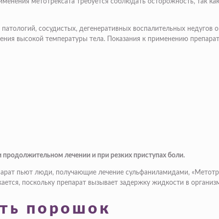
именения метотрексата требуется соблюдать осторожность, так как 
атологий, сосудистых, дегенеративных воспалительных недугов оп
ения высокой температуры тела. Показания к применению препара
 продолжительном лечении и при резких приступах боли.
епарат пьют люди, получающие лечение сульфаниламидами, «Метот
ается, поскольку препарат вызывает задержку жидкости в организм
ать порошок