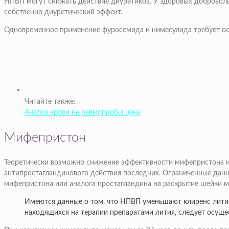
НПВП могут снижать действие диуретиков. У здоровых доброволь
собственно диуретический эффект.
Одновременное применение фуросемида и нимесулида требует ос
Читайте также:
Анализ крови на ревмопробы цена
Мифепристон
Теоретически возможно снижение эффективности мифепристона и 
антипростагландинового действия последних. Ограниченные данн
мифепристона или аналога простагландина на раскрытие шейки м
Имеются данные о том, что НПВП уменьшают клиренс лития,
находящихся на терапии препаратами лития, следует осуще