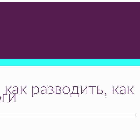
как разводить, как
оги