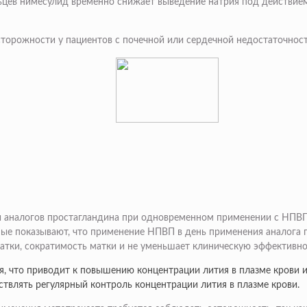
цев нимесулид временно снижает выведение натрия под действием
торожности у пациентов с почечной или сердечной недостаточнос
аналогов простагландина при одновременном применении с НПВП (
ые показывают, что применение НПВП в день применения аналога п
атки, сократимость матки и не уменьшает клиническую эффективн
 что приводит к повышению концентрации лития в плазме крови и 
ствлять регулярный контроль концентрации лития в плазме крови.