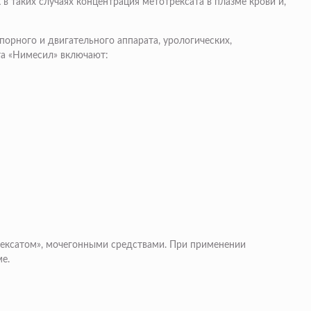
в таких случаях концентрация метотрексата в плазме крови и,
орного и двигательного аппарата, урологических,
та «Нимесил» включают:
рексатом», мочегонными средствами. При применении
е.