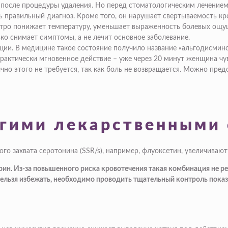
после процедуры удаления. Но перед стоматологическим лечением
ь правильный диагноз. Кроме того, он нарушает свертываемость кр
стро
понижает температуру,
уменьшает выраженность болевых ощуще
ко снимает симптомы, а не лечит основное заболевание.
ии. В медицине такое состояние получило название «альгодисмино
рактически мгновенное действие – уже через 20 минут женщина чувс
чно этого не требуется, так как боль не возвращается. Можно пре
угими лекарственными
о захвата серотонина (SSR/s), например, флуоксетин, увеличиваю
арин. Из-за повышенного риска кровотечения такая комбинация не 
ельзя избежать, необходимо проводить тщательный контроль показ