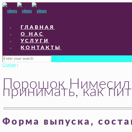
ГЛАВНАЯ
О НАС
УСЛУГИ
КОНТАКТЫ
Статьи
›
Порошок Нимесил – 
принимать, как пи
Форма выпуска, соста