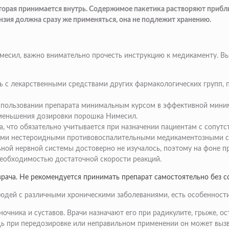
торая принимается внутрь. Содержимое пакетика растворяют прибли
ензия должна сразу же применяться, она не подлежит хранению.
месил, важно внимательно прочесть инструкцию к медикаменту. В
 с лекарственными средствами других фармакологических групп, п
использовании препарата минимальным курсом в эффективной мини
уменьшения дозировки порошка Нимесил.
, что обязательно учитывается при назначении пациентам с сопу
ими нестероидными противовоспалительными медикаментозными с
ьной нервной системы достоверно не изучалось, поэтому на фоне
необходимостью достаточной скорости реакций.
врача. Не рекомендуется принимать препарат самостоятельно без 
юдей с различными хроническими заболеваниями, есть особенности
чника и суставов. Врачи назначают его при радикулите, грыже, ост
едь при передозировке или неправильном применении он может выз