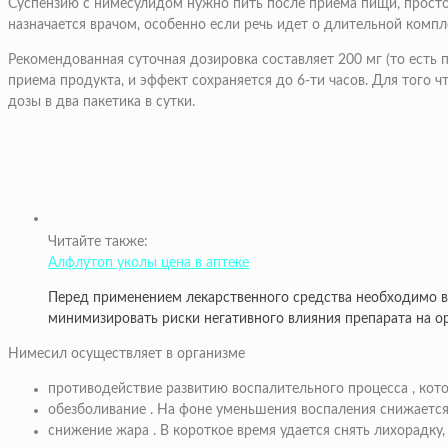
Суспензию с нимесулидом нужно пить после приема пищи, просто
назначается врачом, особенно если речь идет о длительной комп
Рекомендованная суточная дозировка составляет 200 мг (то есть 
приема продукта, и эффект сохраняется до 6-ти часов. Для того
дозы в два пакетика в сутки.
Читайте также:
Алфлутоп уколы цена в аптеке
Перед применением лекарственного средства необходимо в
минимизировать риски негативного влияния препарата на о
Нимесил осуществляет в организме
противодействие развитию воспалительного процесса
, кот
обезболивание
. На фоне уменьшения воспаления снижается
снижение жара
. В короткое время удается снять лихорадку