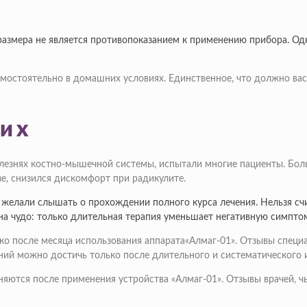
размера не является противопоказанием к применению прибора. Одн
мостоятельно в домашних условиях. Единственное, что должно вас
их
лезнях костно-мышечной системы, испытали многие пациенты. Бол
зе, снизился дискомфорт при радикулите.
 желали слышать о прохождении полного курса лечения. Нельзя сч
на чудо: только длительная терапия уменьшает негативную симпто
о после месяца использования аппарата«Алмаг-01». Отзывы специ
ний можно достичь только после длительного и систематического 
няются после применения устройства «Алмаг-01». Отзывы врачей, 