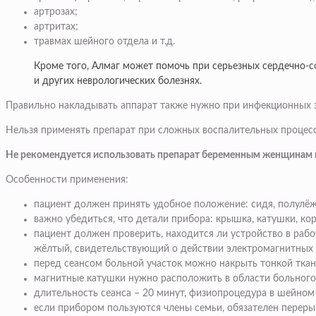
артрозах;
артритах;
травмах шейного отдела и т.д.
Кроме того, Алмаг может помочь при серьезных сердечно-со
и других неврологических болезнях.
Правильно накладывать аппарат также нужно при инфекционных за
Нельзя применять препарат при сложных воспалительных процесса
Не рекомендуется использовать препарат беременным женщинам и 
Особенности применения:
пациент должен принять удобное положение: сидя, полулёж
важно убедиться, что детали прибора: крышка, катушки, к
пациент должен проверить, находится ли устройство в рабо
жёлтый, свидетельствующий о действии электромагнитных и
перед сеансом больной участок можно накрыть тонкой тка
магнитные катушки нужно расположить в области больного 
длительность сеанса – 20 минут, физиопроцедура в шейном 
если прибором пользуются члены семьи, обязателен перерыв