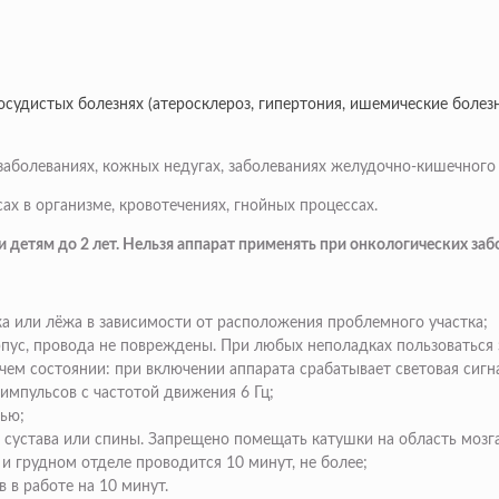
судистых болезнях (атеросклероз, гипертония, ишемические болезн
болеваниях, кожных недугах, заболеваниях желудочно-кишечного т
х в организме, кровотечениях, гнойных процессах.
детям до 2 лет. Нельзя аппарат применять при онкологических заб
а или лёжа в зависимости от расположения проблемного участка;
орпус, провода не повреждены. При любых неполадках пользоватьс
чем состоянии: при включении аппарата срабатывает световая сигн
мпульсов с частотой движения 6 Гц;
нью;
сустава или спины. Запрещено помещать катушки на область мозга
и грудном отделе проводится 10 минут, не более;
 в работе на 10 минут.