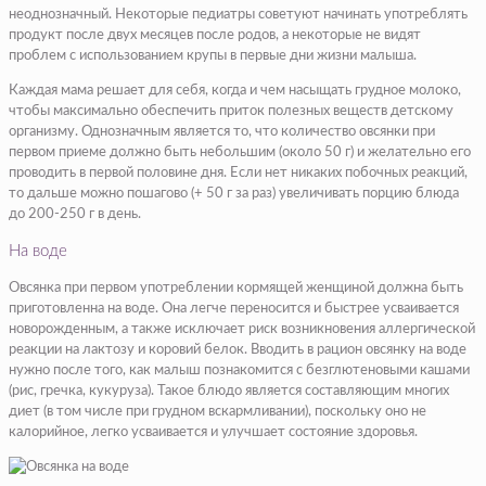
неоднозначный. Некоторые педиатры советуют начинать употреблять
продукт после двух месяцев после родов, а некоторые не видят
проблем с использованием крупы в первые дни жизни малыша.
Каждая мама решает для себя, когда и чем насыщать грудное молоко,
чтобы максимально обеспечить приток полезных веществ детскому
организму. Однозначным является то, что количество овсянки при
первом приеме должно быть небольшим (около 50 г) и желательно его
проводить в первой половине дня. Если нет никаких побочных реакций,
то дальше можно пошагово (+ 50 г за раз) увеличивать порцию блюда
до 200-250 г в день.
На воде
Овсянка при первом употреблении кормящей женщиной должна быть
приготовленна на воде. Она легче переносится и быстрее усваивается
новорожденным, а также исключает риск возникновения аллергической
реакции на лактозу и коровий белок. Вводить в рацион овсянку на воде
нужно после того, как малыш познакомится с безглютеновыми кашами
(рис, гречка, кукуруза). Такое блюдо является составляющим многих
диет (в том числе при грудном вскармливании), поскольку оно не
калорийное, легко усваивается и улучшает состояние здоровья.