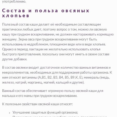
употреблению.
Состав и польза овсяных
хлопьев
Полезный состав каши делает её необходимым составляющим
практически любых диет, поэтому вопрос о том, можно ли овсяную
кашу при грудном вскармливании, не должен настораживать кормящую
женщину. Зерна овса при грудном вскармливании могут быть
использованы в недробленом, плющеном виде или в виде хлопьев.
Однако в период лактации не желательно использовать хлопья
быстрого приготовления, поскольку они могут иметь в своем составе
другие добавки.
В состав овсянки входит достаточное количество важных витаминов и
микроэлементов, необходимых для поддержания работы организма. К
ним относят витамины (А,В1, В2, В3, В4, В5, В9,К, Е), минералы (медь,
железо, натрий, марганец, магний, кальций и другие).
Важный состав обеспечивает огромную пользу овсяной каши для
малыша и его мамы при грудном вскармливании.
К полезным свойствам овсяной каши относят:
Улучшение защитных функций организма;