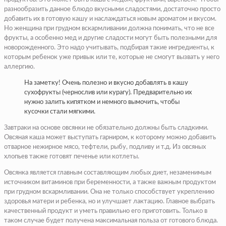
разнообразить данное блюдо вкусными сладостями, достаточно просто
добавить их в готовую кашу и наслаждаться новым ароматом и вкусом.
Но женщина при грудном вскармливании должна понимать, что не все
фрукты, а особенно мед и другие сладости могут быть полезными для
новорожденного. Это надо учитывать, подбирая такие ингредиенты, к
которым ребенок уже привык или те, которые не смогут вызвать у него
аллергию.
На заметку! Очень полезно и вкусно добавлять в кашу
сухофрукты (чернослив или курагу). Предварительно их
нужно залить кипятком и немного вымочить, чтобы
кусочки стали мягкими.
Завтраки на основе овсянки не обязательно должны быть сладкими.
Овсяная каша может выступать гарниром, к которому можно добавить
отварное нежирное мясо, тефтели, рыбу, подливу и т.д. Из овсяных
хлопьев также готовят печенье или котлеты.
Овсянка является главным составляющим любых диет, незаменимым
источником витаминов при беременности, а также важным продуктом
при грудном вскармливании. Она не только способствует укреплению
здоровья матери и ребенка, но и улучшает лактацию. Главное выбрать
качественный продукт и уметь правильно его приготовить. Только в
таком случае будет получена максимальная польза от готового блюда.