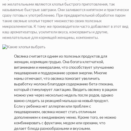
не желательными являются хлопья быстрого приготовления, так
называемые быстрые завтраки. Они заливаются кипятком и практически
сразу готовы к употреблению. При предварительной обработке паром
такие овсяные хлопья теряют множество своих полезных
микроэлементов. К тому же производители часто добавляют в этот вид
каш ароматизаторы, усилители вкуса, консерванты и другие,
нежелательные для кормящей женщины, компоненты.
Овсянка считается одним из полезных продуктов для
женщин, кормящих грудью. Она богата клетчаткой,
витаминами и минералами, что способствует улучшению
пищеварения и поддержанию уровня энергии. Многие
мамы отмечают, что овсянка помогает увеличить
выработку молока благодаря содержанию бета-глюкана,
который стимулирует лактацию. Вводить овсянку в рацион
можно уже через несколько недель после родов, однако
важно следить за реакцией малыша на новый продукт.
Если у ребенка нет аллергии или проблем с
пищеварением, овсянка может стать отличным
дополнением к ежедневному меню. Кроме того, ее можно
комбинировать с фруктами, медом или орехами, что
делает блюда разнообразными и вкусными.