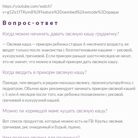
https://youtube.com/watch?
v=g5Ze1fTKym8%3Ffeature%3Doembed%26wmode%3Dopaque
Вопрос-ответ
Когда можно начинать давать овсяную кашу грудничку?
— Овсяная каша — прикорм ребенка старше 6-месячного возраста, ее
вводят только после знакомства с безглютеновыми кашами — рисовой,
кукурузной, гречневой. Если прикорм раньше шести месяцев не начат,
это не значит, что можно в первый прикорм дать овсяную кашу.
Когда вводить в прикорм овсяную кашу?
Прежде, чем вводить в рацион малыша овсянку, проконсультируйтесь с
педиатром. Обычно врач рекомендует начинать прикорм овсяной кашей
с 5 или 6 месяцев после того, как ребенка познакомили с рисовой,
гречневой и кукурузной кашей.
Можно ли кормящей маме кушать овсяную кашу?
Вот список продуктов, которые можно есть на ГВ: Крупы: овсяная,
гречневая, рис очищенный и бурый, пшено.
Чем полезна овсянка для грудничка?