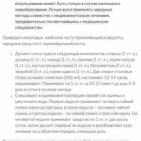
использовании может быть только в случае маленького
новообразования. Лучше всего применять народные
методы совместно с медикаментозным лечением,
предварительно посоветовавшись с медицинским
специалистом.
Приведем некоторые, наиболее часто применяющиеся рецепты
народных средств от периневральной кисты.
Делают смесь трав из следующих компонентов: спорыш (1 ст. л.),
душица (1 ст. л.), череда (1 ст. л.), крапива (1 ст. л.), корни лопуха
(1 ст. л.), листья грецкого ореха (1 ст. л.), бессмертник (3 ст. л.),
зверобой (3 ст. л.), корни щавеля (1 ст. л.). Две ложки столовые
сбора заливают кипятком (500 мл), настаивают 12-14 часов,
процеживают. Принимают по 1 ст. л. за 20-25 минут до еды 3-4
раза в сутки в течение месяца.
Смешивают в одинаковой пропорции свежий сок калины и
цветочного меда. Первую неделю принимают четверть чайной
ложки смеси до завтрака, вторую неделю – половину чайной
ложки, а третью неделю – по чайной ложке утром и вечером. На
четвертой неделе принимают средство по 1 ст. л. два раза в
сутки, затем делают перерыв на неделю и возобновляют курс
лечения, но в обратном порядке, уменьшая дозу.