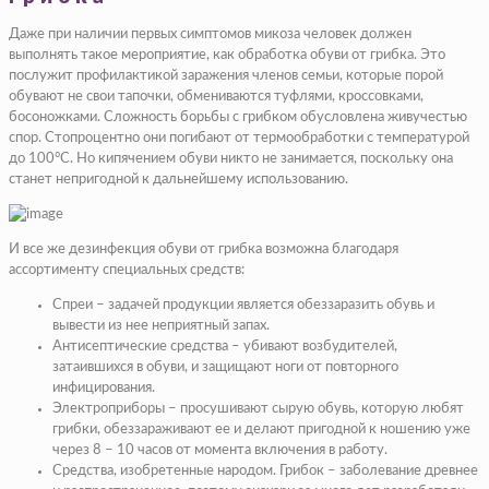
Даже при наличии первых симптомов микоза человек должен
выполнять такое мероприятие, как обработка обуви от грибка. Это
послужит профилактикой заражения членов семьи, которые порой
обувают не свои тапочки, обмениваются туфлями, кроссовками,
босоножками. Сложность борьбы с грибком обусловлена живучестью
спор. Стопроцентно они погибают от термообработки с температурой
до 100°C. Но кипячением обуви никто не занимается, поскольку она
станет непригодной к дальнейшему использованию.
И все же дезинфекция обуви от грибка возможна благодаря
ассортименту специальных средств:
Спреи – задачей продукции является обеззаразить обувь и
вывести из нее неприятный запах.
Антисептические средства – убивают возбудителей,
затаившихся в обуви, и защищают ноги от повторного
инфицирования.
Электроприборы – просушивают сырую обувь, которую любят
грибки, обеззараживают ее и делают пригодной к ношению уже
через 8 – 10 часов от момента включения в работу.
Средства, изобретенные народом. Грибок – заболевание древнее