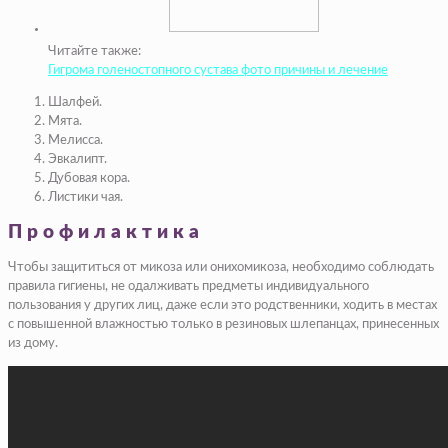
Читайте также:
Гигрома голеностопного сустава фото причины и лечение
Шалфей.
Мята.
Мелисса.
Эвкалипт.
Дубовая кора.
Листики чая.
Профилактика
Чтобы защититься от микоза или онихомикоза, необходимо соблюдать
правила гигиены, не одалживать предметы индивидуального
пользования у других лиц, даже если это родственники, ходить в местах
с повышенной влажностью только в резиновых шлепанцах, принесенных
из дому.