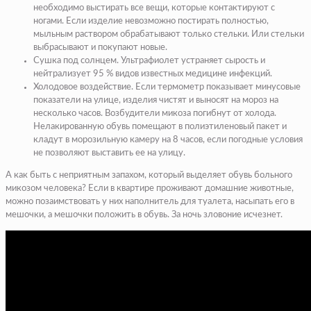
необходимо выстирать все вещи, которые контактируют с
ногами. Если изделие невозможно постирать полностью,
мыльным раствором обрабатывают только стельки. Или стельки
выбрасывают и покупают новые.
Сушка под солнцем. Ультрафиолет устраняет сырость и
нейтрализует 95 % видов известных медицине инфекций.
Холодовое воздействие. Если термометр показывает минусовые
показатели на улице, изделия чистят и выносят на мороз на
несколько часов. Возбудители микоза погибнут от холода.
Нелакированную обувь помещают в полиэтиленовый пакет и
кладут в морозильную камеру на 8 часов, если погодные условия
не позволяют выставить ее на улицу.
А как быть с неприятным запахом, который выделяет обувь больного
микозом человека? Если в квартире проживают домашние животные,
можно позаимствовать у них наполнитель для туалета, насыпать его в
мешочки, а мешочки положить в обувь. За ночь зловоние исчезнет.