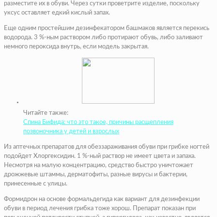
разместите их в обуви. Через сутки проветрите изделие, поскольку
уксус оставляет едкий кислый запах.
Еще одним простейшим дезинфекатором башмаков является перекись
водорода. 3 %-ным раствором либо протирают обувь, либо заливают
немного пероксида внутрь, если модель закрытая.
Читайте также:
Спина Бифида: что это такое, причины расщепления
позвоночника у детей и взрослых
Из аптечных препаратов для обеззараживания обуви при грибке ногтей
подойдет Хлоргексидин. 1 %-ный раствор не имеет цвета и запаха.
Несмотря на малую концентрацию, средство быстро уничтожает
дрожжевые штаммы, дерматофиты, разные вирусы и бактерии,
принесенные с улицы.
Формидрон на основе формальдегида как вариант для дезинфекции
обуви в период лечения грибка тоже хорош. Препарат показан при