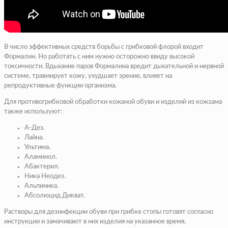
В число эффективных средств борьбы с грибковой флорой входит
Формалин. Но работать с ним нужно осторожно ввиду высокой
токсичности. Вдыхание паров Формалина вредит дыхательной и нервной
системе, травмирует кожу, ухудшает зрение, влияет на
репродуктивные функции организма.
Для противогрибковой обработки кожаной обуви и изделий из кожзама
также используют:
А-Дез.
Лайна.
Ультима.
Аламинол.
Абактерил.
Ника Неодез.
Альпиника.
Абсолюцид Дикват.
Растворы для дезинфекции обуви при грибке стопы готовят согласно
инструкции и замачивают в них изделия на указанное время.