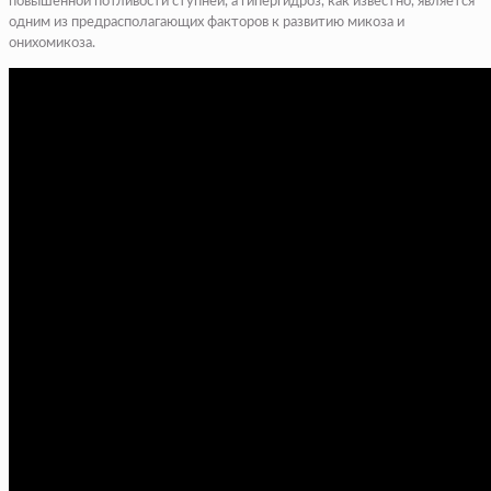
повышенной потливости ступней, а гипергидроз, как известно, является
одним из предрасполагающих факторов к развитию микоза и
онихомикоза.