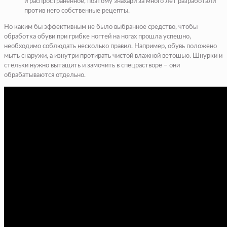
и распространенное, поэтому знахари за много лет разработали
против него собственные рецепты.
Но каким бы эффективным не было выбранное средство, чтобы
обработка обуви при грибке ногтей на ногах прошла успешно,
необходимо соблюдать несколько правил. Например, обувь положено
мыть снаружи, а изнутри протирать чистой влажной ветошью. Шнурки и
стельки нужно вытащить и замочить в спецрастворе – они
обрабатываются отдельно.