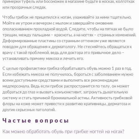
примерки туфель или босоножек в магазине будьте в носках, колготках
или прозрачных следах.
Чтобы грибок не прицепился к ногам, ухаживайте за ними тщательно.
Мойте их утром и вечером с мылом и завершайте омовение
ополаскиванием прохладной водой. Следите, чтобы на пятках не было
трещин, между пальцами – красноты, а на ногтях – странных изменений.
Деформированные пластины со странным оттенком уже являются
поводом для обращения к дерматологу. Не стесняйтесь обращаться к
врачу с такой проблемой, ведь для доктора это привычное дело –
устанавливать причину микоза и лечить его.
С целью профилактики грибка обрабатывать обувь можно 1 раз в год.
Если избежать микоза не получилось, бороться с заболеванием нужно
всеми доступными средствами и выполнять все рекомендации
медперсонала. Ведь если грибок распространится по телу, он может
добраться до глаз и вызвать конъюнктивит, затронуть дыхательную
систему и стать причиной бронхиальной астмы. Активность грибковой
флоры на коже может привести к развитию крапивницы, дерматоза и
других серьезных патологий.
Частые вопросы
Как можно обработать обувь при грибке ногтей на ногах?