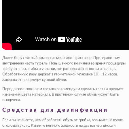
Далее берут ватный тампон и смачивают в растворе. Протирают ним
внутреннюю часть туфель. Повышенного внимания во время процедуры
требуют швы, сгибы и участки, где располагаются пятки и пальцы.
Обработанную пару держат в герметичной упаковке 10 – 12 часов.
Завершают процедуру сушкой обуви.
Перед использованием состава рекомендуем сделать тест на предмет
изменения цвета материала. В противном случае обувь может быть
испорчена.
Средства для дезинфекции
Если вы не знаете, чем обработать обувь от грибка, возьмите на кухне
столовый уксус. Капните немного жидкости на два ватных диска и