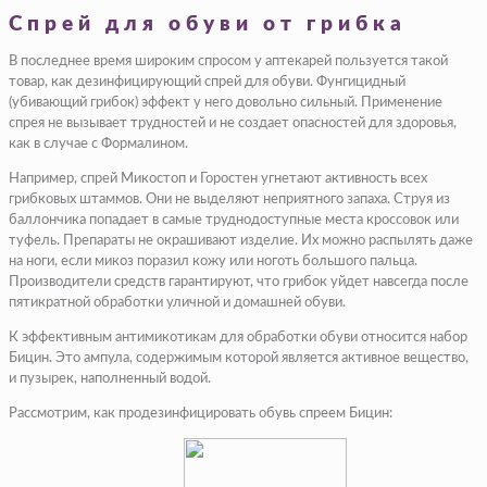
Спрей для обуви от грибка
В последнее время широким спросом у аптекарей пользуется такой
товар, как дезинфицирующий спрей для обуви. Фунгицидный
(убивающий грибок) эффект у него довольно сильный. Применение
спрея не вызывает трудностей и не создает опасностей для здоровья,
как в случае с Формалином.
Например, спрей Микостоп и Горостен угнетают активность всех
грибковых штаммов. Они не выделяют неприятного запаха. Струя из
баллончика попадает в самые труднодоступные места кроссовок или
туфель. Препараты не окрашивают изделие. Их можно распылять даже
на ноги, если микоз поразил кожу или ноготь большого пальца.
Производители средств гарантируют, что грибок уйдет навсегда после
пятикратной обработки уличной и домашней обуви.
К эффективным антимикотикам для обработки обуви относится набор
Бицин. Это ампула, содержимым которой является активное вещество,
и пузырек, наполненный водой.
Рассмотрим, как продезинфицировать обувь спреем Бицин: