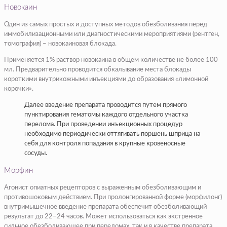
Новокаин
Один из самых простых и доступных методов обезболивания перед
иммобилизационными или диагностическими мероприятиями (рентген,
томография) – новокаиновая блокада.
Применяется 1% раствор новокаина в общем количестве не более 100
мл. Предварительно проводится обкалывание места блокады
короткими внутрикожными инъекциями до образования «лимонной
корочки».
Далее введение препарата проводится путем прямого
пунктирования гематомы каждого отдельного участка
перелома. При проведении инъекционных процедур
необходимо периодически оттягивать поршень шприца на
себя для контроля попадания в крупные кровеносные
сосуды.
Морфин
Агонист опиатных рецепторов с выраженным обезболивающим и
противошоковым действием. При пролонгированной форме (морфилонг)
внутримышечное введение препарата обеспечит обезболивающий
результат до 22–24 часов. Может использоваться как экстренное
сильное обезболивающее при переломах, так и в качестве препарата,