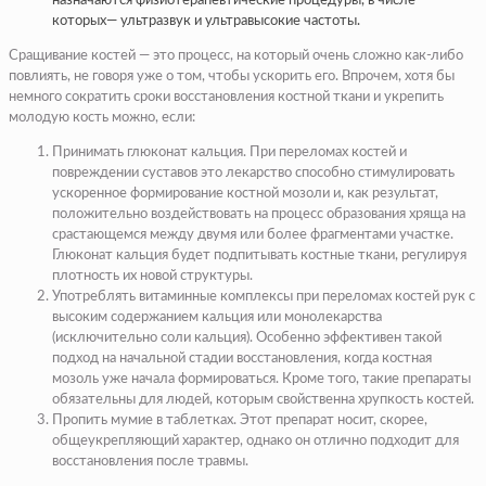
назначаются физиотерапевтические процедуры, в числе
которых— ультразвук и ультравысокие частоты.
Сращивание костей — это процесс, на который очень сложно как-либо
повлиять, не говоря уже о том, чтобы ускорить его. Впрочем, хотя бы
немного сократить сроки восстановления костной ткани и укрепить
молодую кость можно, если:
Принимать глюконат кальция. При переломах костей и
повреждении суставов это лекарство способно стимулировать
ускоренное формирование костной мозоли и, как результат,
положительно воздействовать на процесс образования хряща на
срастающемся между двумя или более фрагментами участке.
Глюконат кальция будет подпитывать костные ткани, регулируя
плотность их новой структуры.
Употреблять
витаминные комплексы при переломах костей рук
с
высоким содержанием кальция или монолекарства
(исключительно соли кальция). Особенно эффективен такой
подход на начальной стадии восстановления, когда костная
мозоль уже начала формироваться. Кроме того, такие препараты
обязательны для людей, которым свойственна хрупкость костей.
Пропить мумие в таблетках. Этот препарат носит, скорее,
общеукрепляющий характер, однако он отлично подходит для
восстановления после травмы.