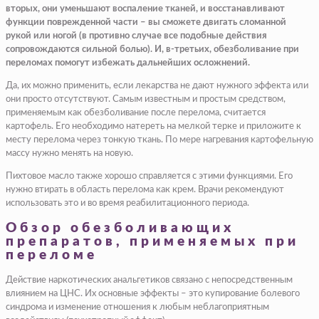
вторых, они уменьшают воспаление тканей, и восстанавливают
функции поврежденной части – вы сможете двигать сломанной
рукой или ногой (в противно случае все подобные действия
сопровождаются сильной болью). И, в-третьих, обезболивание при
переломах помогут избежать дальнейших осложнений.
Да, их можно применить, если лекарства не дают нужного эффекта или
они просто отсутствуют. Самым известным и простым средством,
применяемым как обезболивание после перелома, считается
картофель. Его необходимо натереть на мелкой терке и приложите к
месту перелома через тонкую ткань. По мере нагревания картофельную
массу нужно менять на новую.
Пихтовое масло также хорошо справляется с этими функциями. Его
нужно втирать в область перелома как крем. Врачи рекомендуют
использовать это и во время реабилитационного периода.
Обзор обезболивающих
препаратов, применяемых при
переломе
Действие наркотических анальгетиков связано с непосредственным
влиянием на ЦНС. Их основные эффекты – это купирование болевого
синдрома и изменение отношения к любым неблагоприятным