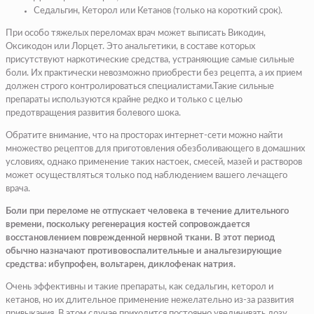
Седальгин, Кеторол или Кетанов (только на короткий срок).
При особо тяжелых переломах врач может выписать Викодин,
Оксикодон или Лорцет. Это анальгетики, в составе которых
присутствуют наркотические средства, устраняющие самые сильные
боли. Их практически невозможно приобрести без рецепта, а их прием
должен строго контролироваться специалистами.Такие сильные
препараты используются крайне редко и только с целью
предотвращения развития болевого шока.
Обратите внимание, что на просторах интернет-сети можно найти
множество рецептов для приготовления обезболивающего в домашних
условиях, однако применение таких настоек, смесей, мазей и растворов
может осуществляться только под наблюдением вашего лечащего
врача.
Боли при переломе не отпускает человека в течение длительного
времени, поскольку регенерация костей сопровождается
восстановлением поврежденной нервной ткани. В этот период
обычно назначают противовоспалительные и анальгезирующие
средства: ибупрофен, вольтарен, диклофенак натрия.
Очень эффективны и такие препараты, как седальгин, кеторол и
кетанов, но их длительное применение нежелательно из-за развития
привыкания. В этом случае приходится постоянно увеличивать дозу