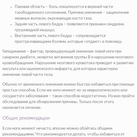
Паховая область – боль локализуется в верхней части
тазобедренного сочленения. Причина онемения – защемление
нервных волокон, окружающих кости таза;
Задняя часть левого бедра – появляются признаки синдрома
грушевидной мышцы;
Внутренняя часть левого бедра – сопровождается
простреливающими болями, которые «отдают» в поясницу.
Гиподинамия – фактор, провоцирующий онемение левой ноги при
сахарном диабете, нехватке витаминов группы В и нарушении мозгового
кровообращения. Нарушение мозгового кровотока приводит к развитию
инсульта или ишемического инфаркта, для которых характерно
онемение левой части тела.
Обычно от временного онемения можно быстро избавиться при помощи
простых способов. Если же ноги немеют из-за неврологического или
сосудистого заболевания – таких способов недостаточно. Нужно пройти
обследования для обнаружения причины. Только после этого
назначается лечение.
Общие рекомендации
Если ноги немеют нечасто, вполне можно обойтись общими
рекомендациями. Что рекомендуется делать, чтобы избавиться от