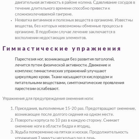
двигательная активность в районе колена. Сдавливание сосудов в
течение длительного времени способно привести к
сложноизлечиваемой гангрене.
Нехватка витаминов и полезных веществ в организме. Известны
вещества, без которых невозможны обменные процессы в
организме. В подобном случае лечение заключается в
восполнении недостающих элементов.
Гимнастические упражнения
Парестезия ног, возникающая без развития патологий,
лечится путем физической активности. Движение и
комплекс гимнастических упражнений улучшают
циркуляцию крови. Ткани насыщаются кислородом и
питательными веществами, симптоматические проявления
парестезии ослабевают.
Упражнения для предупреждения онемения ноги:
Приседания, выполняемые 15-20 раз. Предотвращают онемение,
возникающее после долгого сидения на одном месте.
Повороты корпуса по 10 раз в каждую сторону. Снимает
онемение ноги в области бедра и ягодиц.
Ходьба попеременно на пятках и носках. Продолжительность
упражнения 3 минуты несколько раз в день.