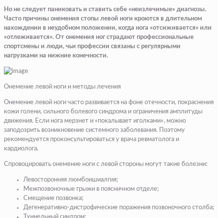
Но не следует паниковать и ставить себе «неизлечимые» диагнозы.
Часто причины онемения стопы левой ноги кроются в длительном
нахождении в неудобном положении, когда нога «отсиживается» или
«отлеживается». От онемения ног страдают профессиональные
спортсмены и люди, чьи профессии связаны с регулярными
нагрузками на нижние конечности.
Онемение левой ноги и методы лечения
Онемение левой ноги часто развивается на фоне отечности, покраснения
кожи голени, сильного болевого синдрома и ограничения амплитуды
движения. Если нога мерзнет и «покалывает иголками», можно
заподозрить возникновение системного заболевания. Поэтому
рекомендуется проконсультироваться у врача ревматолога и
кардиолога.
Спровоцировать онемение ноги с левой стороны могут такие болезни:
Левосторонняя люмбоишиалгия;
Межпозвоночные грыжи в поясничном отделе;
Смещение позвонка;
Дегенеративно-дистрофические поражения позвоночного столба;
Туннельный синдром;