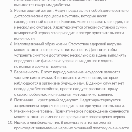
вызывается сахарным диабетом.
Ревматоидный артрит. Недуг представляет собой дегенеративно
дистрофические процессы в суставах, которые носят
наследственный характер. Болезнь может поражать как один, так
и несколько суставов. Характеризуется отеком суставной сумки,
компрессией нервов, что приводит к потере чувствительности
конечности.
Малоподвижный образ жизни. Отсутствие здоровой нагрузки
может вызвать потерю чувствительности. Для того чтобы
устранить симптом достаточно несколько раз в день выполнять
определенные физические упражнения для ног и ходить
по комнате время от времени.
Беременность. В этот период онемение и судороги являются
частыми симптомами. Это связано с изменениями, которые
наблюдаются в организме будущих мам. В данном случает нет
повода для беспокойства, просто следует рассказать врачу
о своих проблемах, и он назначит методы их устранения.
Пояснично — крестцовый радикулит. Недуг характеризуется
защемлением нерва, что приводит к потере чувствительности.
Механические травмы. Травматическое повреждение конечности
может вызвать онемение ног в результате повреждения нервов.
Ишиас и люмбоишиалгия. В результате этих патологий
происходит защемление нервных окончаний поэтому очень часто