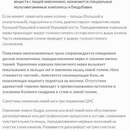
веществ с пищей невозможно, назначаются специальные
мультивитаминные комплексы и биодобавки.
Если немеет левая нога ниже колена – пальцы (большой и
указательный), подушечки и стопа, диагностируют невралгию нерва
большой берцовой и малой берцовой кости. Передавливание корешков
нерва происходит вокруг голеностопного сустава или чуть выше колена.
Часто иннервация голени приводит к вывиху голеностопного
сочленения.
Появление межпозвоночных грыж сопровождается смещением
дисков позвоночника, передавливанием нерва и спазмом мягких
тканей. Ущемление корешка поясничного нерва вызывает
покалывание в пальцах ног и онемение мышц левой голени. Нога
становится «ватной», появляется спазмирующая боль, не
позволяющая пациенту подняться на носочки. Отсутствие
адекватной терапии приведет к прогрессированию патологии и
усилению болевого синдрома в стопе и левой голени.
Симптомы онемения левой ноги при поражении ЦНС
Онемение левого бедра, колена или всей левой ноги обусловлено
дегенеративным или дистрофическим процессом в суставе, снижением
чувствительности мышц, передавливанием нервных окончаний на
участке узких каналов. Развивается дискомфорт на трех участках: