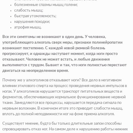
болезненные спазмы мышц голени;
слабость мышц;
быстрая утомляемость;
нарушения походки;
атрофия мышц.
Все эти симптомы не возникают в один день. У человека,
употребляющего алкоголь сверх меры, признаки полинейропатии
возникают постепенно. С каждой новой рюмкой болезнь
прогрессирует, и однажды наступает момент, когда ноги просто
отказывают. Человек не может встать, и любые движения
выполняются с трудом. Бывает и так, что ноги полностью перестают
двигаться на неопределенное время.
Почему же у алкоголиков отказывают ноги? Все дело в негативном
влиянии этилового спирта на процесс проведения нервных импульсов в
ногах. У алкоголиков нарушается транспорт питательных веществ и
ферментов, обеспечивающих нормальное функционирование нервной
ткани. Замедляются все процессы, нарушается передача сигнала по
нервным волокнам. В конечном итоге это приводит слабости мышц,
вплоть до полной неподвижности ног на фоне приема алкоголя.
Существует мнение, будто бы только длительные запои способны
спровоцировать отказ ног. На самом деле к нарушению работы нижних