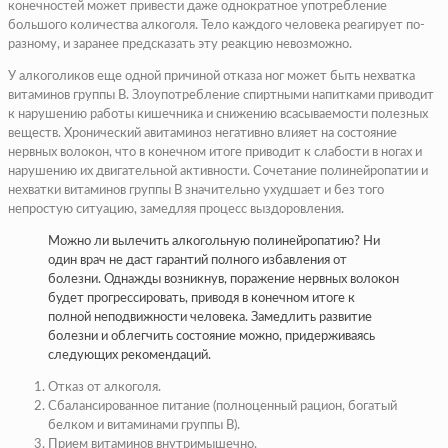
конечностей может привести даже однократное употребление
большого количества алкоголя. Тело каждого человека реагирует по-
разному, и заранее предсказать эту реакцию невозможно.
У алкоголиков еще одной причиной отказа ног может быть нехватка
витаминов группы B. Злоупотребление спиртными напитками приводит
к нарушению работы кишечника и снижению всасываемости полезных
веществ. Хронический авитаминоз негативно влияет на состояние
нервных волокон, что в конечном итоге приводит к слабости в ногах и
нарушению их двигательной активности. Сочетание полинейропатии и
нехватки витаминов группы B значительно ухудшает и без того
непростую ситуацию, замедляя процесс выздоровления.
Можно ли вылечить алкогольную полинейропатию? Ни
один врач не даст гарантий полного избавления от
болезни. Однажды возникнув, поражение нервных волокон
будет прогрессировать, приводя в конечном итоге к
полной неподвижности человека. Замедлить развитие
болезни и облегчить состояние можно, придерживаясь
следующих рекомендаций.
Отказ от алкоголя.
Сбалансированное питание (полноценный рацион, богатый
белком и витаминами группы B).
Прием витаминов внутримышечно.