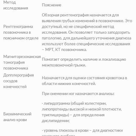
Метод
Пояснение
исследования
Обзорная рентгенография назначается для
выявления грубых изменений в позвоночнике. Это
Рентгенограмма
доступный, но не специфический метод
позвоночника в
исследования. Он позволяет только заподозрить
поясничном отделе
патологию, для дальнейшего уточнения диагноза
используют более специфические исследования
– МРТ, КТ позвоночника.
Магниторезонансная
Помогает определить наличие и локализацию
томография
межпозвоночной грыжи.
позвоночника
Допплерография
Назначается для оценки состояния кровотока в
сосудов
области нижних конечностей.
конечностей
При онемении ног назначаются анализы:
· липидограмма (общий холестерин,
липопротеиды высокой и низкой плотности,
Биохимический
триглицериды) – для определения
анализ крови
дислипидемии;
· уровень глюкозы в крови – для диагностики