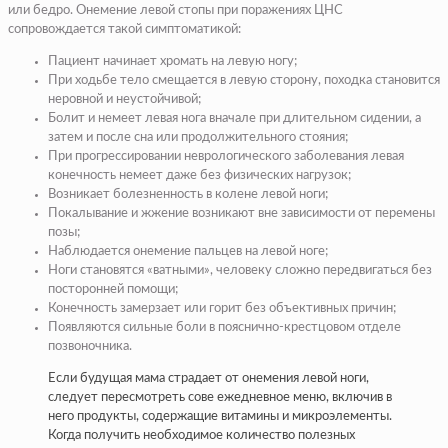
или бедро. Онемение левой стопы при поражениях ЦНС
сопровождается такой симптоматикой:
Пациент начинает хромать на левую ногу;
При ходьбе тело смещается в левую сторону, походка становится
неровной и неустойчивой;
Болит и немеет левая нога вначале при длительном сидении, а
затем и после сна или продолжительного стояния;
При прогрессировании неврологического заболевания левая
конечность немеет даже без физических нагрузок;
Возникает болезненность в колене левой ноги;
Покалывание и жжение возникают вне зависимости от перемены
позы;
Наблюдается онемение пальцев на левой ноге;
Ноги становятся «ватными», человеку сложно передвигаться без
посторонней помощи;
Конечность замерзает или горит без объективных причин;
Появляются сильные боли в пояснично-крестцовом отделе
позвоночника.
Если будущая мама страдает от онемения левой ноги,
следует пересмотреть сове ежедневное меню, включив в
него продукты, содержащие витамины и микроэлементы.
Когда получить необходимое количество полезных