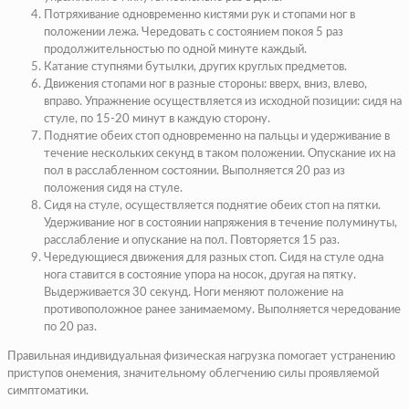
Потряхивание одновременно кистями рук и стопами ног в
положении лежа. Чередовать с состоянием покоя 5 раз
продолжительностью по одной минуте каждый.
Катание ступнями бутылки, других круглых предметов.
Движения стопами ног в разные стороны: вверх, вниз, влево,
вправо. Упражнение осуществляется из исходной позиции: сидя на
стуле, по 15-20 минут в каждую сторону.
Поднятие обеих стоп одновременно на пальцы и удерживание в
течение нескольких секунд в таком положении. Опускание их на
пол в расслабленном состоянии. Выполняется 20 раз из
положения сидя на стуле.
Сидя на стуле, осуществляется поднятие обеих стоп на пятки.
Удерживание ног в состоянии напряжения в течение полуминуты,
расслабление и опускание на пол. Повторяется 15 раз.
Чередующиеся движения для разных стоп. Сидя на стуле одна
нога ставится в состояние упора на носок, другая на пятку.
Выдерживается 30 секунд. Ноги меняют положение на
противоположное ранее занимаемому. Выполняется чередование
по 20 раз.
Правильная индивидуальная физическая нагрузка помогает устранению
приступов онемения, значительному облегчению силы проявляемой
симптоматики.