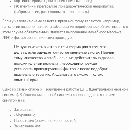
кортикостероиды (при рассеянном склерозе);
габапентин и прегабалин (при диабетической нейропатии,
фибромиалгии, рассеянном склерозе и т. д.).
Если у человека онемела нога и причиной тому являются, например,
патологии позвоночника или заболевания периферической системы, то в
этом случае обязательным является выполнение лечебного массажа,
ЛФК и физиотерапевтических процедур.
Не нужно искать в интернете информацию о том, что
делать, если ощущается частое онемение в ногах. Причин
тому множество и, чтобы лечение действительно давало
положительный результат, необходимо прежде
установить провоцирующий фактор, а после подобрать
правильную терапию. А сделать это сможет только
опытный врач.
Одно из самых опасных – нарушение работы ЦНС (Центральной нервной
системы). Заболевания нервной системы сопровождаются такими
симптомами:
Затекание;
«Мурашки»;
Парестезия (онемение конечностей);
Замерзание ног.