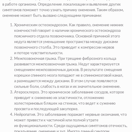
в работе организма. Определение локализации и выявление других
симптомов поможет точно узнать причину онемения. Таким образом,
онемение может быть вызвано следующими причинами:
Хроническим остеохондрозом. Как правило, онемение нижних
конечностей говорит о наличии хронического остеохондроза
поясничного отдела позвоночника. Основной причиной этого
недуга является уменьшение пространства между дисками
позвоночного столба. Это приводит к компрессии нервов
и потере чувствительности.
Межпозвоночная грыжа. При трещине фиброзного кольца
развивается межпозвоночная грыжа. Недуг характеризуется
смещением межпозвоночных дисков. В результате смещения
корешки спинного мозга попадают не в спинномозговой канал,
а размещаются между дисками. В этом случае появляются
сильные боли, слабость в ногах и их значительное онемение.
Атеросклероз. Это хроническое заболевание сосудов, которое
приводит к снижению их эластичности, отложению
холестериновых бляшек на стенках, что ведет к сужению
просвета и последующей закупорке.
Нейропатия. Это заболевание поражает нервные окончания, что
может привести к частичной или полной утрате
их функциональности. Среди ощущаемых симптомов отечность,
покалывание, онемение и зуд. Иногда данный синдром