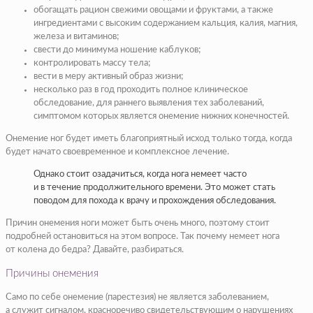
обогащать рацион свежими овощами и фруктами, а также
ингредиентами с высоким содержанием кальция, калия, магния,
железа и витаминов;
свести до минимума ношение каблуков;
контролировать массу тела;
вести в меру активный образ жизни;
несколько раз в год проходить полное клиническое
обследование, для раннего выявления тех заболеваний,
симптомом которых является онемение нижних конечностей.
Онемение ног будет иметь благоприятный исход только тогда, когда
будет начато своевременное и комплексное лечение.
Однако стоит озадачиться, когда нога немеет часто
и в течение продолжительного времени. Это может стать
поводом для похода к врачу и прохождения обследования.
Причин онемения ноги может быть очень много, поэтому стоит
подробней остановиться на этом вопросе. Так почему немеет нога
от колена до бедра? Давайте, разбираться.
Причины онемения
Само по себе онемение (парестезия) не является заболеванием,
а служит сигналом, красноречиво свидетельствующим о нарушениях