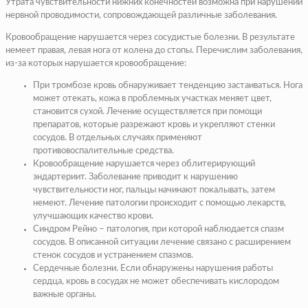
Утрата чувствительности нижних конечностей возможна при нарушении
нервной проводимости, сопровождающей различные заболевания.
Кровообращение нарушается через сосудистые болезни. В результате
немеет правая, левая нога от колена до стопы. Перечислим заболевания,
из-за которых нарушается кровообращение:
При тромбозе кровь обнаруживает тенденцию застаиваться. Нога
может отекать, кожа в проблемных участках меняет цвет,
становится сухой. Лечение осуществляется при помощи
препаратов, которые разрежают кровь и укрепляют стенки
сосудов. В отдельных случаях применяют
противовоспалительные средства.
Кровообращение нарушается через облитерирующий
эндартериит. Заболевание приводит к нарушению
чувствительности ног, пальцы начинают покалывать, затем
немеют. Лечение патологии происходит с помощью лекарств,
улучшающих качество крови.
Синдром Рейно – патология, при которой наблюдается спазм
сосудов. В описанной ситуации лечение связано с расширением
стенок сосудов и устранением спазмов.
Сердечные болезни. Если обнаружены нарушения работы
сердца, кровь в сосудах не может обеспечивать кислородом
важные органы.