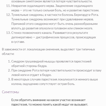
основным симптомом является потеря чувствительности.
Невралгия седалищного нерва. Защемление седалищного
нерва — это не только сильная боль, но и развитие парестезии.
Туннельные синдромы, в частности болезнь Бернгардта-Рота.
Туннельные синдромы возникают при сдавливании нервов.
Причиной этого синдрома могут быть очень разнообразными
вплоть до развития опухоли в головном или спином мозге.
Стеноз позвоночного канала. Развивается в результате
дегенеративно — дистрофических процессов, происходящих
в суставе.
В зависимости от локализации онемения, выделяют три типичных
области:
Синдром грушевидной мышцы проявляется парестезией
обратной стороны бедра.
При синдроме Рота потеря чувствительности происходит в паху
левой ноги и отдает в бедро.
В некоторых случаях парестезия локализуется немного выше
колена, ощущению сопутствует острая боль.
Симптомы
Если обратить внимание на каком участке возникает
парестезия, то можно понять какой недуг ее вызывает.