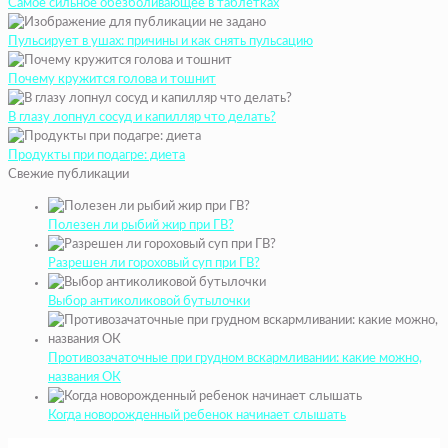
Самое сильное обезболивающее в таблетках
Пульсирует в ушах: причины и как снять пульсацию
Почему кружится голова и тошнит
В глазу лопнул сосуд и капилляр что делать?
Продукты при подагре: диета
Свежие публикации
Полезен ли рыбий жир при ГВ?
Разрешен ли гороховый суп при ГВ?
Выбор антиколиковой бутылочки
Противозачаточные при грудном вскармливании: какие можно,
названия ОК
Когда новорожденный ребенок начинает слышать