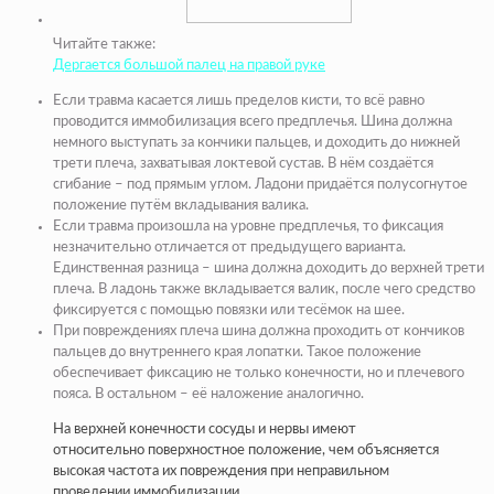
Читайте также:
Дергается большой палец на правой руке
Если травма касается лишь пределов кисти, то всё равно
проводится иммобилизация всего предплечья. Шина должна
немного выступать за кончики пальцев, и доходить до нижней
трети плеча, захватывая локтевой сустав. В нём создаётся
сгибание – под прямым углом. Ладони придаётся полусогнутое
положение путём вкладывания валика.
Если травма произошла на уровне предплечья, то фиксация
незначительно отличается от предыдущего варианта.
Единственная разница – шина должна доходить до верхней трети
плеча. В ладонь также вкладывается валик, после чего средство
фиксируется с помощью повязки или тесёмок на шее.
При повреждениях плеча шина должна проходить от кончиков
пальцев до внутреннего края лопатки. Такое положение
обеспечивает фиксацию не только конечности, но и плечевого
пояса. В остальном – её наложение аналогично.
На верхней конечности сосуды и нервы имеют
относительно поверхностное положение, чем объясняется
высокая частота их повреждения при неправильном
проведении иммобилизации.