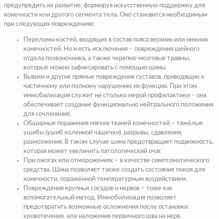
предупредить их развитие, формируя искусственную поддержку для
конечности или другого сегмента тела. Оно становится необходимым
при следующих повреждениях:
Переломы костей, входящих в состав пояса верхних или нижних
конечностей. Но и есть исключения – повреждения шейного
отдела позвоночника, а также черепно-мозговые травмы,
которые можно зафиксировать с помощью шины.
Вывихи и другие прямые повреждения суставов, приводящие к
частичному или полному нарушению их функции. При этом
иммобилизация служит не столько мерой профилактики – она
обеспечивает создание функционально нейтрального положения
для сочленения.
Обширные поражения мягких тканей конечностей – тяжёлые
ушибы (ушиб коленной чашечки), разрывы, сдавления,
размозжения. В таком случае шина предотвращает подвижность,
которая может увеличить патологический очаг.
При ожогах или отморожениях – в качестве симптоматического
средства. Шина позволяет также создать состояние покоя для
конечности, поражённой температурным воздействием.
Повреждения крупных сосудов и нервов – тоже как
вспомогательный метод. Иммобилизация позволяет
предотвратить возможные осложнения после остановки
кровотечения, или наложения первичного шва на нерв.