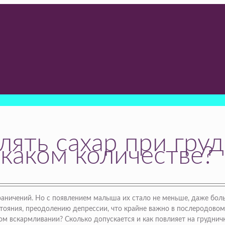
ять сахар при гру
 каком количестве?
ничений. Но с появлением малыша их стало не меньше, даже больш
ояния, преодолению депрессии, что крайне важно в послеродовом
ом вскармливании? Сколько допускается и как повлияет на груднич