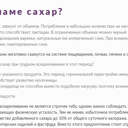
аме сахар?
 зависит от объемов. Потребление в небольших количествах не не
 это способствует лактации. В ограниченных объемах можно черный 
ты, домашнее варенье, натуральные (не аллергенные) соки. При вска
и, пакетированные соки.
они негативно скажутся на системе пищеварения, почках, печени и
сахар при грудном вскармливании в этот период?
 указанного продукта. Это период гормональной перестройки жен
обствует развитию молочницы.
младенца не способна вынести подобную нагрузку, поэтому возника
 вскармливании не является строгим табу, однако важно соблюдат
ающих физическую усталость. Тем не менее, избыточное потреблен
чество добавленного сахара до 10% от общего суточного калоража.
итерских изделий и фастфуда. Вместо этого предпочтение стоит от