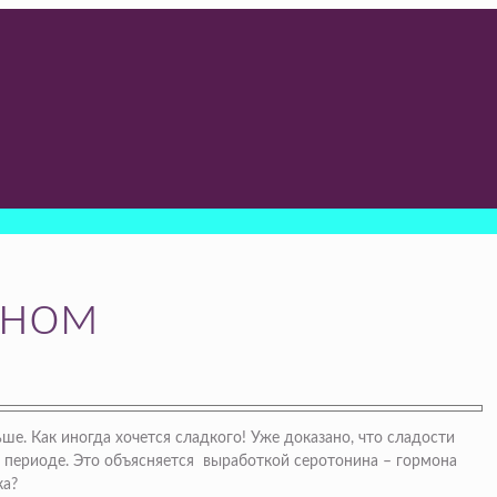
дном
е. Как иногда хочется сладкого! Уже доказано, что сладости
 периоде. Это объясняется выработкой серотонина – гормона
ка?