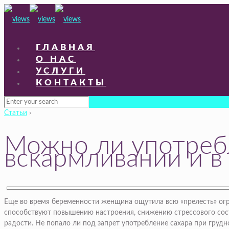
ГЛАВНАЯ
О НАС
УСЛУГИ
КОНТАКТЫ
Статьи
›
Можно ли употребл
вскармливании и в
Еще во время беременности женщина ощутила всю «прелесть» огра
способствуют повышению настроения, снижению стрессового сост
радости. Не попало ли под запрет употребление сахара при грудн