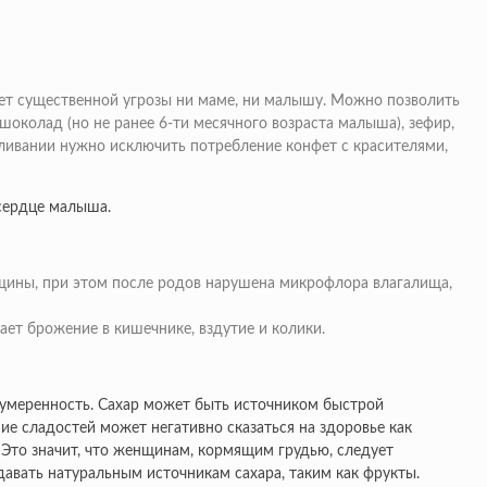
сет существенной угрозы ни маме, ни малышу. Можно позволить
шоколад (но не ранее 6-ти месячного возраста малыша), зефир,
рмливании нужно исключить потребление конфет с красителями,
 сердце малыша.
щины, при этом после родов нарушена микрофлора влагалища,
ет брожение в кишечнике, вздутие и колики.
ь умеренность. Сахар может быть источником быстрой
ие сладостей может негативно сказаться на здоровье как
 Это значит, что женщинам, кормящим грудью, следует
давать натуральным источникам сахара, таким как фрукты.