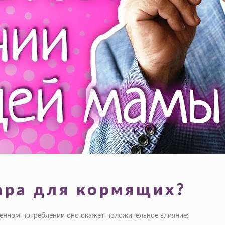
хара для кормящих?
еренном потреблении оно окажет положительное влияние: