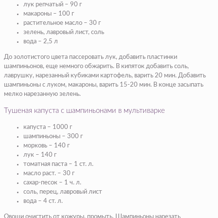
лук репчатый – 90 г
макароны – 100 г
растительное масло – 30 г
зелень, лавровый лист, соль
вода – 2,5 л
До золотистого цвета пассеровать лук, добавить пластинки
шампиньонов, еще немного обжарить. В кипяток добавить соль,
лаврушку, нарезанный кубиками картофель, варить 20 мин. Добавить
шампиньоны с луком, макароны, варить 15-20 мин. В конце засыпать
мелко нарезанную зелень.
Тушеная капуста с шампиньонами в мультиварке
капуста – 1000 г
шампиньоны – 300 г
морковь – 140 г
лук – 140 г
томатная паста – 1 ст. л.
масло раст. – 30 г
сахар-песок – 1 ч. л.
соль, перец, лавровый лист
вода – 4 ст. л.
Овощи очистить от кожуры, промыть. Шампиньоны нарезать