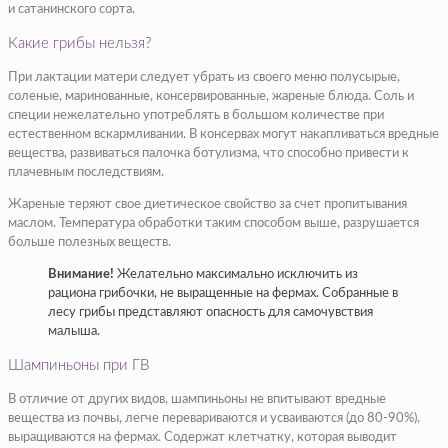
и сатанинского сорта.
Какие грибы нельзя?
При лактации матери следует убрать из своего меню полусырые,
соленые, маринованные, консервированные, жареные блюда. Соль и
специи нежелательно употреблять в большом количестве при
естественном вскармливании. В консервах могут накапливаться вредные
вещества, развиваться палочка ботулизма, что способно привести к
плачевным последствиям.
Жареные теряют свое диетическое свойство за счет пропитывания
маслом. Температура обработки таким способом выше, разрушается
больше полезных веществ.
Внимание!
Желательно максимально исключить из
рациона грибочки, не выращенные на фермах. Собранные в
лесу грибы представляют опасность для самочувствия
малыша.
Шампиньоны при ГВ
В отличие от других видов, шампиньоны не впитывают вредные
вещества из почвы, легче перевариваются и усваиваются (до 80-90%),
выращиваются на фермах. Содержат клетчатку, которая выводит