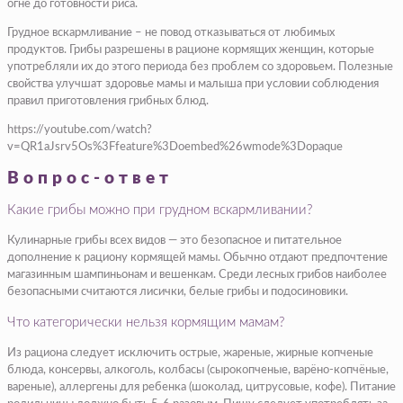
огне до готовности риса.
Грудное вскармливание – не повод отказываться от любимых
продуктов. Грибы разрешены в рационе кормящих женщин, которые
употребляли их до этого периода без проблем со здоровьем. Полезные
свойства улучшат здоровье мамы и малыша при условии соблюдения
правил приготовления грибных блюд.
https://youtube.com/watch?
v=QR1aJsrv5Os%3Ffeature%3Doembed%26wmode%3Dopaque
Вопрос-ответ
Какие грибы можно при грудном вскармливании?
Кулинарные грибы всех видов — это безопасное и питательное
дополнение к рациону кормящей мамы. Обычно отдают предпочтение
магазинным шампиньонам и вешенкам. Среди лесных грибов наиболее
безопасными считаются лисички, белые грибы и подосиновики.
Что категорически нельзя кормящим мамам?
Из рациона следует исключить острые, жареные, жирные копченые
блюда, консервы, алкоголь, колбасы (сырокопченые, варёно-копчёные,
вареные), аллергены для ребенка (шоколад, цитрусовые, кофе). Питание