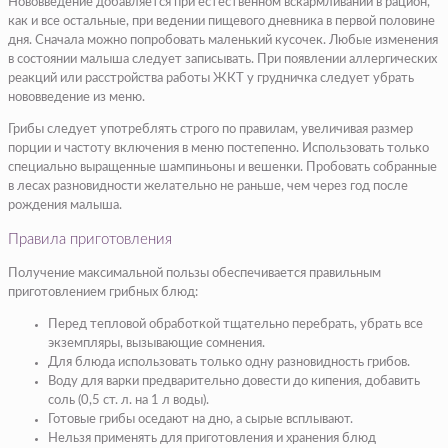
Нововведение добавляется при естественном вскармливании в рацион,
как и все остальные, при ведении пищевого дневника в первой половине
дня. Сначала можно попробовать маленький кусочек. Любые изменения
в состоянии малыша следует записывать. При появлении аллергических
реакций или расстройства работы ЖКТ у грудничка следует убрать
нововведение из меню.
Грибы следует употреблять строго по правилам, увеличивая размер
порции и частоту включения в меню постепенно. Использовать только
специально выращенные шампиньоны и вешенки. Пробовать собранные
в лесах разновидности желательно не раньше, чем через год после
рождения малыша.
Правила приготовления
Получение максимальной пользы обеспечивается правильным
приготовлением грибных блюд:
Перед тепловой обработкой тщательно перебрать, убрать все
экземпляры, вызывающие сомнения.
Для блюда использовать только одну разновидность грибов.
Воду для варки предварительно довести до кипения, добавить
соль (0,5 ст. л. на 1 л воды).
Готовые грибы оседают на дно, а сырые всплывают.
Нельзя применять для приготовления и хранения блюд