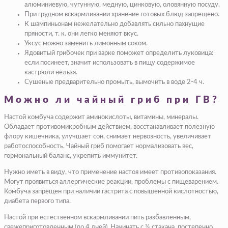
алюминиевую, чугунную, медную, цинковую, оловянную посуду.
При грудном вскармливании хранение готовых блюд запрещено.
К шампиньонам нежелательно добавлять сильно пахнущие
пряности, т. к. они легко меняют вкус.
Уксус можно заменить лимонным соком.
Ядовитый грибочек при варке поможет определить луковица:
если посинеет, значит использовать в пищу содержимое
кастрюли нельзя.
Сушеные предварительно промыть, вымочить в воде 2-4 ч.
Можно ли чайный гриб при ГВ?
Настой комбуча содержит аминокислоты, витамины, минералы.
Обладает противомикробным действием, восстанавливает полезную
флору кишечника, улучшает сон, снимает нервозность, увеличивает
работоспособность. Чайный гриб помогает нормализовать вес,
гормональный баланс, укрепить иммунитет.
Нужно иметь в виду, что применение настоя имеет противопоказания.
Могут проявиться аллергические реакции, проблемы с пищеварением.
Комбуча запрещен при наличии гастрита с повышенной кислотностью,
диабета первого типа.
Настой при естественном вскармливании пить разбавленным,
свежеприготовленным (до 4 дней). Начинать с ¼ стакана, постепенно