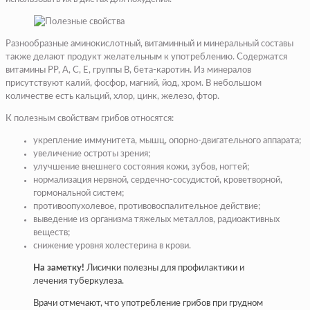
Разнообразные аминокислотный, витаминный и минеральный составы
также делают продукт желательным к употреблению. Содержатся
витамины PP, A, C, E, группы B, бета-каротин. Из минералов
присутствуют калий, фосфор, магний, йод, хром. В небольшом
количестве есть кальций, хлор, цинк, железо, фтор.
К полезным свойствам грибов относятся:
укрепление иммунитета, мышц, опорно-двигательного аппарата;
увеличение остроты зрения;
улучшение внешнего состояния кожи, зубов, ногтей;
нормализация нервной, сердечно-сосудистой, кроветворной,
гормональной систем;
противоопухолевое, противовоспалительное действие;
выведение из организма тяжелых металлов, радиоактивных
веществ;
снижение уровня холестерина в крови.
На заметку!
Лисички полезны для профилактики и
лечения туберкулеза.
Врачи отмечают, что употребление грибов при грудном