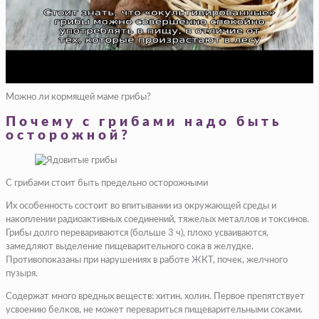
Можно ли кормящей маме грибы?
Почему с грибами надо быть
осторожной?
С грибами стоит быть предельно осторожными
Их особенность состоит во впитывании из окружающей среды и
накоплении радиоактивных соединений, тяжелых металлов и токсинов.
Грибы долго перевариваются (больше 3 ч), плохо усваиваются,
замедляют выделение пищеварительного сока в желудке.
Противопоказаны при нарушениях в работе ЖКТ, почек, желчного
пузыря.
Содержат много вредных веществ: хитин, холин. Первое препятствует
усвоению белков, не может перевариться пищеварительными соками.