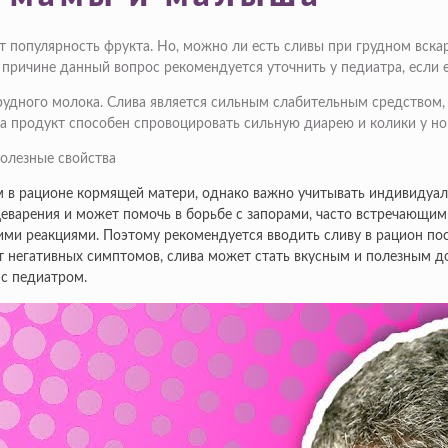
 популярность фрукта. Но, можно ли есть сливы при грудном вска
й причине данный вопрос рекомендуется уточнить у педиатра, если
рудного молока. Слива является сильным слабительным средством, 
а продукт способен спровоцировать сильную диарею и колики у н
м в рационе кормящей матери, однако важно учитывать индивидуал
еварения и может помочь в борьбе с запорами, часто встречающими
ими реакциями. Поэтому рекомендуется вводить сливу в рацион по
ет негативных симптомов, слива может стать вкусным и полезным д
 с педиатром.