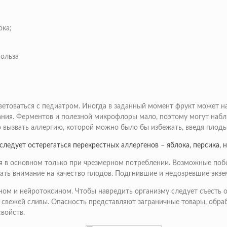
ока;
етоваться с педиатром. Иногда в заданный момент фрукт может на
ния. Ферментов и полезной микрофлоры мало, поэтому могут наблю
 вызвать аллергию, которой можно было бы избежать, введя плоды
следует остерегаться перекрестных аллергенов – яблока, персика, 
я в основном только при чрезмерном потреблении. Возможные побо
ть внимание на качество плодов. Подгнившие и недозревшие экзе
м и нейротоксином. Чтобы навредить организму следует съесть оч
е свежей сливы. Опасность представляют заграничные товары, обр
войств.