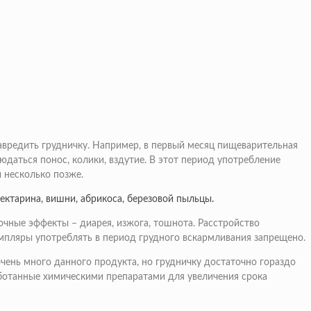
вредить грудничку. Например, в первый месяц пищеварительная
даться понос, колики, вздутие. В этот период употребление
 несколько позже.
нектарина, вишни, абрикоса, березовой пыльцы.
чные эффекты – диарея, изжога, тошнота. Расстройство
мпляры употреблять в период грудного вскармливания запрещено.
ень много данного продукта, но грудничку достаточно гораздо
аботанные химическими препаратами для увеличения срока