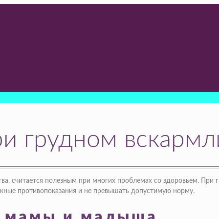
ри грудном вскармл
ва, считается полезным при многих проблемах со здоровьем. При 
жные противопоказания и не превышать допустимую норму.
м мамы и малыша