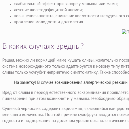
слабительный эффект при запоре у малыша или мамы;
лечение железодефицитной анемии;
повышение аппетита, снижение кислотности желудочного с
продление молодости и долголетия.
В каких случаях вредны?
Решая, можно ли кормящей маме кушать сливы, желательно посов
система новорожденного только адаптируется к новому типу пита
сливы только усугубит неприятную симптоматику. Также способно
На заметку! В случае возникновения аллергической реакции 
Вред от сливы в период естественного вскармливания проявляетс
пищеварения при этом возникнет и у малыша. Необходимо обраща
Сушеный чернослив содержит акриламид, являющийся канцерогено
меньшего количества. По этой причине сухофрукт вводится позж
годности и поддержания на должном уровне органолептических с