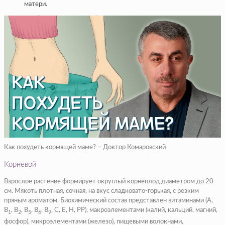
матери.
Как похудеть кормящей маме? – Доктор Комаровский
Корневой
Взрослое растение формирует округлый корнеплод диаметром до 20
см. Мякоть плотная, сочная, на вкус сладковато-горькая, с резким
пряным ароматом. Биохимический состав представлен витаминами (A,
B
, B
, B
, B
, B
, C, E, H, PP), макроэлементами (калий, кальций, магний,
1
2
5
6
9
фосфор), микроэлементами (железо), пищевыми волокнами,