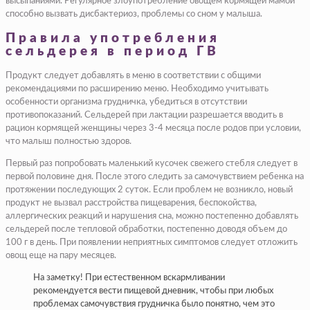
высыпаниями. Регулярное злоупотребление овощем кормящей мамой
способно вызвать дисбактериоз, проблемы со сном у малыша.
Правила употребления
сельдерея в период ГВ
Продукт следует добавлять в меню в соответствии с общими
рекомендациями по расширению меню. Необходимо учитывать
особенности организма грудничка, убедиться в отсутствии
противопоказаний. Сельдерей при лактации разрешается вводить в
рацион кормящей женщины через 3-4 месяца после родов при условии,
что малыш полностью здоров.
Первый раз попробовать маленький кусочек свежего стебля следует в
первой половине дня. После этого следить за самочувствием ребенка на
протяжении последующих 2 суток. Если проблем не возникло, новый
продукт не вызвал расстройства пищеварения, беспокойства,
аллергических реакций и нарушения сна, можно постепенно добавлять
сельдерей после тепловой обработки, постепенно доводя объем до
100 г в день. При появлении неприятных симптомов следует отложить
овощ еще на пару месяцев.
На заметку! При естественном вскармливании
рекомендуется вести пищевой дневник, чтобы при любых
проблемах самочувствия грудничка было понятно, чем это