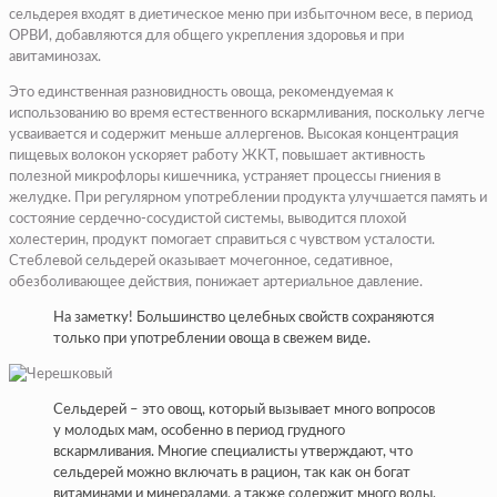
сельдерея входят в диетическое меню при избыточном весе, в период
ОРВИ, добавляются для общего укрепления здоровья и при
авитаминозах.
Это единственная разновидность овоща, рекомендуемая к
использованию во время естественного вскармливания, поскольку легче
усваивается и содержит меньше аллергенов. Высокая концентрация
пищевых волокон ускоряет работу ЖКТ, повышает активность
полезной микрофлоры кишечника, устраняет процессы гниения в
желудке. При регулярном употреблении продукта улучшается память и
состояние сердечно-сосудистой системы, выводится плохой
холестерин, продукт помогает справиться с чувством усталости.
Стеблевой сельдерей оказывает мочегонное, седативное,
обезболивающее действия, понижает артериальное давление.
На заметку! Большинство целебных свойств сохраняются
только при употреблении овоща в свежем виде.
Сельдерей – это овощ, который вызывает много вопросов
у молодых мам, особенно в период грудного
вскармливания. Многие специалисты утверждают, что
сельдерей можно включать в рацион, так как он богат
витаминами и минералами, а также содержит много воды,