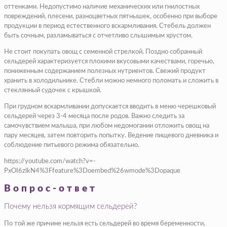
оттенками. Недопустимо наличие механических или гнилостных
повреждений, плесени, разноцветных пятнышек, особенно при выборе
продукции в период естественного вскармливания. Стебель должен
быть сочным, разламываться с отчетливо слышимым хрустом.
Не стоит покупать овощ с семенной стрелкой. Поздно собранный
сельдерей характеризуется плохими вкусовыми качествами, горечью,
пониженным содержанием полезных нутриентов. Свежий продукт
хранить в холодильнике. Стебли можно немного поломать и сложить в
стеклянный судочек с крышкой.
При грудном вскармливании допускается вводить в меню черешковый
сельдерей через 3-4 месяца после родов. Важно следить за
самочувствием малыша, при любом недомогании отложить овощ на
пару месяцев, затем повторить попытку. Ведение пищевого дневника и
соблюдение питьевого режима обязательно.
https://youtube.com/watch?v=-
PxOI6zlkN4%3Ffeature%3Doembed%26wmode%3Dopaque
Вопрос-ответ
Почему нельзя кормящим сельдерей?
По той же причине нельзя есть сельдерей во время беременности,