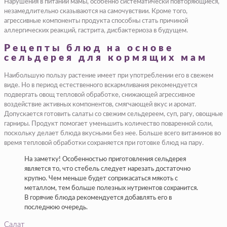
Нарушения в питании мамы, особенно систематически повторяющиеся,
незамедлительно сказываются на самочувствии. Кроме того,
агрессивные компоненты продукта способны стать причиной
аллергических реакций, гастрита, дисбактериоза в будущем.
Рецепты блюд на основе
сельдерея для кормящих мам
Наибольшую пользу растение имеет при употреблении его в свежем
виде. Но в период естественного вскармливания рекомендуется
подвергать овощ тепловой обработке, снижающей агрессивное
воздействие активных компонентов, смягчающей вкус и аромат.
Допускается готовить салаты со свежим сельдереем, суп, рагу, овощные
гарниры. Продукт помогает уменьшить количество поваренной соли,
поскольку делает блюда вкусными без нее. Больше всего витаминов во
время тепловой обработки сохраняется при готовке блюд на пару.
На заметку! Особенностью приготовления сельдерея
является то, что стебель следует нарезать достаточно
крупно. Чем меньше будет соприкасаться мякоть с
металлом, тем больше полезных нутриентов сохранится.
В горячие блюда рекомендуется добавлять его в
последнюю очередь.
Салат