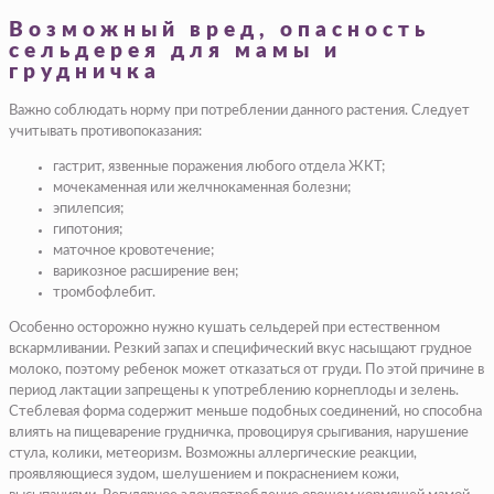
Возможный вред, опасность
сельдерея для мамы и
грудничка
Важно соблюдать норму при потреблении данного растения. Следует
учитывать противопоказания:
гастрит, язвенные поражения любого отдела ЖКТ;
мочекаменная или желчнокаменная болезни;
эпилепсия;
гипотония;
маточное кровотечение;
варикозное расширение вен;
тромбофлебит.
Особенно осторожно нужно кушать сельдерей при естественном
вскармливании. Резкий запах и специфический вкус насыщают грудное
молоко, поэтому ребенок может отказаться от груди. По этой причине в
период лактации запрещены к употреблению корнеплоды и зелень.
Стеблевая форма содержит меньше подобных соединений, но способна
влиять на пищеварение грудничка, провоцируя срыгивания, нарушение
стула, колики, метеоризм. Возможны аллергические реакции,
проявляющиеся зудом, шелушением и покраснением кожи,