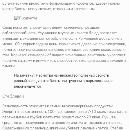
органическими кислотами, флавоноидами. Корень сельдерея можно
употреблять в пищу свежим, отварным и запеченным.
Овощ помогает справиться с переутомлением, повышает
работоспособность. Улучшение вкусовых качеств блюд позволяет
уменьшить ежедневное потребление соли. Регулярное добавление в
меню 100 г корнеплода за день нормализует давление при гипертонии,
помогает при малокровии и анемии, улучшает состояние кожи, волос и
глаз. Корневой сельдерей обладает мочегонным действием, укрепляет
нервную систему и иммунитет, способствует концентрации внимания и
памяти.
На заметку! Несмотря на множество полезных свойств
данный овощ употреблять при грудном вскармливании не
рекомендуется.
Стеблевой
Разновидность относится к самым низкокалорийным продуктам.
Энергетическая ценность 100 г составляет всего 7-13 ккал, тогда как на
пережевывание грубой клетчатки уходит около 20 ккал. Лучшее
средство для похудения и очищения организма от шлаков и токсинов.
Содержащийся флавоноид апигенин убивает раковые клетки. Стебли