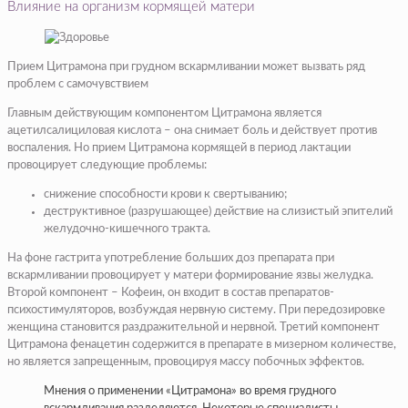
Влияние на организм кормящей матери
Прием Цитрамона при грудном вскармливании может вызвать ряд
проблем с самочувствием
Главным действующим компонентом Цитрамона является
ацетилсалициловая кислота – она снимает боль и действует против
воспаления. Но прием Цитрамона кормящей в период лактации
провоцирует следующие проблемы:
снижение способности крови к свертыванию;
деструктивное (разрушающее) действие на слизистый эпителий
желудочно-кишечного тракта.
На фоне гастрита употребление больших доз препарата при
вскармливании провоцирует у матери формирование язвы желудка.
Второй компонент – Кофеин, он входит в состав препаратов-
психостимуляторов, возбуждая нервную систему. При передозировке
женщина становится раздражительной и нервной. Третий компонент
Цитрамона фенацетин содержится в препарате в мизерном количестве,
но является запрещенным, провоцируя массу побочных эффектов.
Мнения о применении «Цитрамона» во время грудного