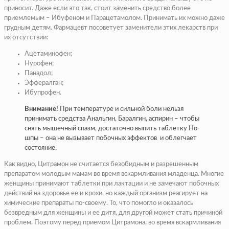
приносит. Даже если это так, стоит заменить средство более
приемлемым – Ибуфеном и Парацетамолом. Принимать их можно даже
грудным детям. Фармацевт посоветует заменители этих лекарств при
их отсутствии:
Ацетаминофен;
Нурофен;
Панадол;
Эффералган;
Ибупрофен.
Внимание!
При температуре и сильной боли нельзя
принимать средства Анальгин, Баралгин, аспирин – чтобы
снять мышечный спазм, достаточно выпить таблетку Но-
шпы – она не вызывает побочных эффектов и облегчает
состояние.
Как видно, Цитрамон не считается безобидным и разрешенным
препаратом молодым мамам во время вскармливания младенца. Многие
женщины принимают таблетки при лактации и не замечают побочных
действий на здоровье ее и крохи, но каждый организм реагирует на
химические препараты по-своему. То, что помогло и оказалось
безвредным для женщины и ее дитя, для другой может стать причиной
проблем. Поэтому перед приемом Цитрамона, во время вскармливания