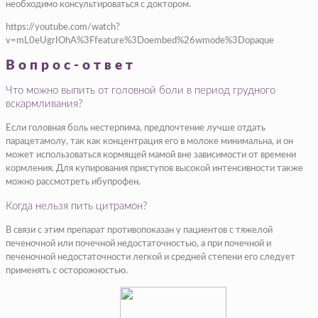
необходимо консультироваться с доктором.
https://youtube.com/watch?
v=mL0eUgrIOhA%3Ffeature%3Doembed%26wmode%3Dopaque
Вопрос-ответ
Что можно выпить от головной боли в период грудного
вскармливания?
Если головная боль нестерпима, предпочтение лучше отдать
парацетамолу, так как концентрация его в молоке минимальна, и он
может использоваться кормящей мамой вне зависимости от времени
кормления. Для купирования приступов высокой интенсивности также
можно рассмотреть ибупрофен.
Когда нельзя пить цитрамон?
В связи с этим препарат противопоказан у пациентов с тяжелой
печеночной или почечной недостаточностью, а при почечной и
печеночной недостаточности легкой и средней степени его следует
применять с осторожностью.