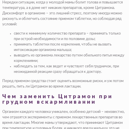
Нередки ситуации, когда у молодой мамы болит голова и повышается
температура, а в доме нет никаких препаратов, кроме Цитрамона.
Дискомфорт в организме – это лишний стресс, поэтому иногда можно
рискнуть и облегчить состояние приемом таблетки, но соблюдая ряд
условий:
свести к минимуму количество препарата – принимать только
при острой необходимости и по половине дозы;
принимать таблетки после кормления, чтобы не вызвать
интоксикации организма малыша;
выводить из организма лекарство путем обильного питья между
кормлениями;
наблюдать за тем, как ведет и чувствует себя грудничок, при
неожиданной реакции сразу обращаться к доктору.
Перед приемом средства стоит оценить возможные риски, и уж потом
решать, пить ли Цитрамон во время лактации.
Чем заменить Цитрамон при
грудном вскармливании
Организм каждого человека уникален, особенно детский – неизвестно,
чем отразятся эксперименты с приемом лекарственных препаратов во
время лактации. Многие мамы утверждают, что принимают Цитрамон
при температуре и головных болях, и никакого вреда малышу это не