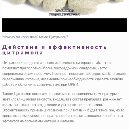
Можно ли кормящей маме Цитрамон?
Действие и эффективность
цитрамона
Цитрамон – средство для снятия болевого синдрома, таблетки
помогают при головной боли, лихорадочном синдроме, часто
сопровождающем простуду. Препарат помогает взбодриться благодаря
содержанию кофеина, незаменим при необходимости сделать важную
работу и облегчить самочувствие при ОРВИ.
Также Цитрамон помогает справиться с повышением температуры –
ацетилсалициловая кислота, входящая в состав препарата, разжижает
кровь, вызывает потоотделение и устраняет гипертермию.
Эффективность приема Цитрамона при лактации будет такой же, но во
время вскармливания препарат способен оказать множество побочных
эффектов на организмы матери и малыша.