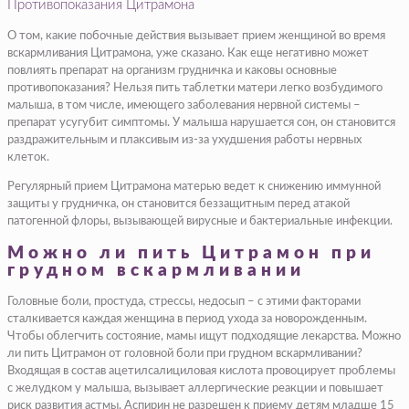
Противопоказания Цитрамона
О том, какие побочные действия вызывает прием женщиной во время
вскармливания Цитрамона, уже сказано. Как еще негативно может
повлиять препарат на организм грудничка и каковы основные
противопоказания? Нельзя пить таблетки матери легко возбудимого
малыша, в том числе, имеющего заболевания нервной системы –
препарат усугубит симптомы. У малыша нарушается сон, он становится
раздражительным и плаксивым из-за ухудшения работы нервных
клеток.
Регулярный прием Цитрамона матерью ведет к снижению иммунной
защиты у грудничка, он становится беззащитным перед атакой
патогенной флоры, вызывающей вирусные и бактериальные инфекции.
Можно ли пить Цитрамон при
грудном вскармливании
Головные боли, простуда, стрессы, недосып – с этими факторами
сталкивается каждая женщина в период ухода за новорожденным.
Чтобы облегчить состояние, мамы ищут подходящие лекарства. Можно
ли пить Цитрамон от головной боли при грудном вскармливании?
Входящая в состав ацетилсалициловая кислота провоцирует проблемы
с желудком у малыша, вызывает аллергические реакции и повышает
риск развития астмы. Аспирин не разрешен к приему детям младше 15