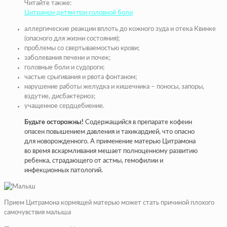
Читайте также:
Цитрамон детям при головной боли
аллергические реакции вплоть до кожного зуда и отека Квинке
(опасного для жизни состояния);
проблемы со свертываемостью крови;
заболевания печени и почек;
головные боли и судороги;
частые срыгивания и рвота фонтаном;
нарушение работы желудка и кишечника – поносы, запоры,
вздутие, дисбактериоз;
учащенное сердцебиение.
Будьте осторожны!
Содержащийся в препарате кофеин
опасен повышением давления и тахикардией, что опасно
для новорожденного. А применение матерью Цитрамона
во время вскармливания мешает полноценному развитию
ребенка, страдающего от астмы, гемофилии и
инфекционных патологий.
Прием Цитрамона кормящей матерью может стать причиной плохого
самочувствия малыша