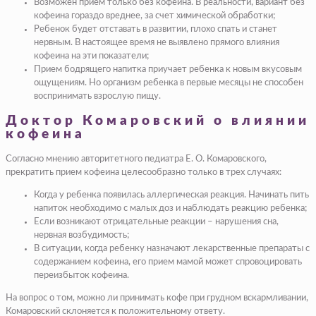
Возможен прием только без кофеина. В реальности, вариант без
кофеина гораздо вреднее, за счет химической обработки;
Ребенок будет отставать в развитии, плохо спать и станет
нервным. В настоящее время не выявлено прямого влияния
кофеина на эти показатели;
Прием бодрящего напитка приучает ребенка к новым вкусовым
ощущениям. Но организм ребенка в первые месяцы не способен
воспринимать взрослую пищу.
Доктор Комаровский о влиянии
кофеина
Согласно мнению авторитетного педиатра Е. О. Комаровского,
прекратить прием кофеина целесообразно только в трех случаях:
Когда у ребенка появилась аллергическая реакция. Начинать пить
напиток необходимо с малых доз и наблюдать реакцию ребенка;
Если возникают отрицательные реакции – нарушения сна,
нервная возбудимость;
В ситуации, когда ребенку назначают лекарственные препараты с
содержанием кофеина, его прием мамой может спровоцировать
переизбыток кофеина.
На вопрос о том, можно ли принимать кофе при грудном вскармливании,
Комаровский склоняется к положительному ответу.