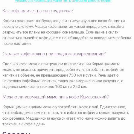
Можно ли кормящей маме пить цикорий вместо кофе?
Как кофе влияет на сон грудничка?
Кофеин оказывает возбуждающее и стимулирующее воздействие на
нервную систему. Чашка кофе, выпитая мамой перед сном, способна
разрушить все планы на хороший сон малыша. Если вы не в силах
отказаться, выпейте кофе днем и понаблюдайте за поведением ребенка
после лактации.
Сколько кофе можно при грудном вскармливании?
Сколько кофе можно при грудном вскармливании Кормящая мать
может, не опасаясь причинить вред ребенку, употреблять кофейные
напитки в объеме, не превышающем 750 мл в сутки. Речь идет о
некрепких кофейных напитках, таких как американо или капучино, с
содержанием кофеина около 100 мг на 250 мл.
Можно ли кормящей маме пить кофе Комаровский?
Кормящим женщинам можно употреблять кофе и чай. Единственное,
что необходимо помнить о том, что избыток кофеина может нарушать
сон ребенка. Медицинская наука считает, что маме можно выпить до
трех чашек кофе в день.