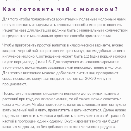
Как готовить чай с молоком?
Для того чтобы полакомиться ароматным и полезным молочным чаем,
не нужно искать и выдумывать сложные способы его приготовления.
Рецепты чаев для лактации должны быть с минимальным количеством
ингредиентов и максимально простого способа приготовления.
Чтобы приготовить простой напиток в классическом варианте, нужно
заварить черный чай на протяжении трех минут, затем добавить в него
кипяченое молоко. Соотношение может быть 1:2 (одна порция молока
на две порции воды) или 1:3. Для получения изысканного аромата и
утонченного вкуса можно заваривать чай непосредственно в молоке.
Для этого в кипяченое молоко добавляют листья чая, проваривают
смесь несколько минут, затем дают настояться 20-30 минут и
процеживают.
Поскольку липа является одним из немногих допустимых травяных
растений при грудном вскармливании, то её также можно сочетать с
чаем и молоком. Чтобы приготовить напиток с липовым цветом нужно
взять зеленый чай и липу, прокипятить и дать настояться. Далее нужно
отдельно вскипятить молоко и добавить к нему уже готовый травяной
настой в пропорции один к одному. Вкус и аромат такого чая будет
казаться медовым, но без добавления этого пчелиного продукта.