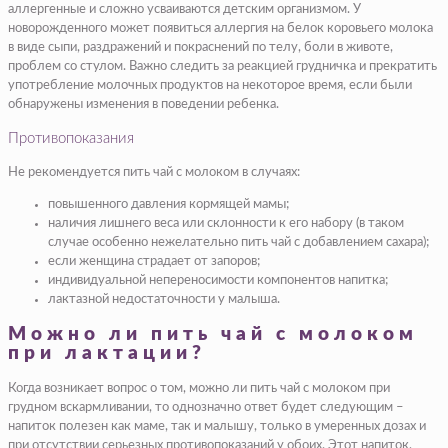
аллергенные и сложно усваиваются детским организмом. У
новорожденного может появиться аллергия на белок коровьего молока
в виде сыпи, раздражений и покраснений по телу, боли в животе,
проблем со стулом. Важно следить за реакцией грудничка и прекратить
употребление молочных продуктов на некоторое время, если были
обнаружены изменения в поведении ребенка.
Противопоказания
Не рекомендуется пить чай с молоком в случаях:
повышенного давления кормящей мамы;
наличия лишнего веса или склонности к его набору (в таком
случае особенно нежелательно пить чай с добавлением сахара);
если женщина страдает от запоров;
индивидуальной непереносимости компонентов напитка;
лактазной недостаточности у малыша.
Можно ли пить чай с молоком
при лактации?
Когда возникает вопрос о том, можно ли пить чай с молоком при
грудном вскармливании, то однозначно ответ будет следующим –
напиток полезен как маме, так и малышу, только в умеренных дозах и
при отсутствии серьезных противопоказаний у обоих. Этот напиток,