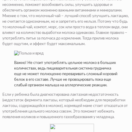
несомненно, поможет возобновить силы, улучшить здоровье и
обеспечить организм жизненно важными витаминами и минералами.
Мнение о том, что молочный чай – лучший способ улучшить лактацию,
не считается однозначным, но и запретить его нельзя. Потому что будь
то молочный чай, компот, морс, сок или просто вода в теплом виде, они
влияют на количество выработки молока одинаково. Главное правило –
употреблять питье за полчаса до кормления. Тогда прилив молока
будет ощутим, и эффект будет максимальным.
Важно! Не стоит употреблять цельное молоко в больших
количествах, ведь пищеварительная система грудничка
еще не может полноценно переваривать сложный коровий
белок в его составе. Лучше не провоцировать пока еще
слабый организм малыша на аллергические реакции.
Если у ребенка была диагностирована лактазная недостаточность
(недостаток фермента лактазы, который необходим для переработки
лактозы, содержащейся в молоке), кормящей маме стоит отказаться от
употребления цельного молока совсем. Это поможет избежать
появления коликов и повышенного газообразования у младенца.