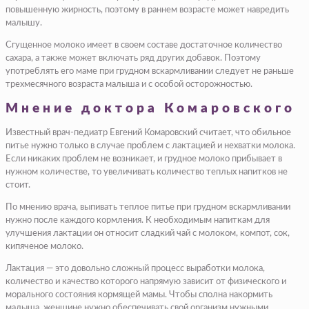
повышенную жирность, поэтому в раннем возрасте может навредить
малышу.
Сгущенное молоко имеет в своем составе достаточное количество
сахара, а также может включать ряд других добавок. Поэтому
употреблять его маме при грудном вскармливании следует не раньше
трехмесячного возраста малыша и с особой осторожностью.
Мнение доктора Комаровского
Известный врач-педиатр Евгений Комаровский считает, что обильное
питье нужно только в случае проблем с лактацией и нехватки молока.
Если никаких проблем не возникает, и грудное молоко прибывает в
нужном количестве, то увеличивать количество теплых напитков не
стоит.
По мнению врача, выпивать теплое питье при грудном вскармливании
нужно после каждого кормления. К необходимым напиткам для
улучшения лактации он относит сладкий чай с молоком, компот, сок,
кипяченое молоко.
Лактация — это довольно сложный процесс выработки молока,
количество и качество которого напрямую зависит от физического и
морального состояния кормящей мамы. Чтобы сполна накормить
малыша, женщине нужно обеспечивать свой организм нужными