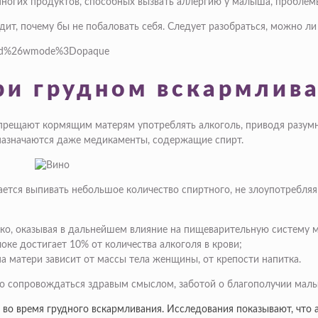
 многих продуктов, способных вызвать аллергию у малыша, проблем
дит, почему бы не побаловать себя. Следует разобраться, можно л
bed%26wmode%3Dopaque
ри грудном вскармлив
апрещают кормящим матерям употреблять алкоголь, приводя разум
назначаются даже медикаменты, содержащие спирт.
тся выпивать небольшое количество спиртного, не злоупотребляя и
ко, оказывая в дальнейшем влияние на пищеварительную систему 
оке достигает 10% от количества алкоголя в крови;
 матери зависит от массы тела женщины, от крепости напитка.
о сопровождаться здравым смыслом, заботой о благополучии мал
во время грудного вскармливания. Исследования показывают, что а