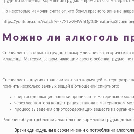
грудного младенца. Кормление грудью – время отказа матери от
Но некоторые мамочки считают, что бокал красного вина не навре
https://youtube.com/watch?v=k72Tw2MW5Dg%3Ffeature%3Doem
Можно ли алкоголь п
Специалисты в области грудного вскармливания категорически з
младенца. Матерям, вскармливающим своего ребенка грудью, не 
Специалисты других стран считают, что кормящей матери разрешае
помнить несколько важных вещей в отношении спиртного:
спиртосодержащие напитки проникают в материнское моло
через час-полтора концентрация этанола в материнском мол
процесс выведения спиртосодержащих веществ из организма
Решение об употреблении алкоголя при кормлении грудью должн
Врачи единодушны в своем мнении о потреблении алкоголя 