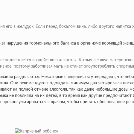
ия его в желудок. Если перед бокалом вина, либо другого напитка
-за нарушения гормонального баланса в организме кормящей женщи
 подвергается воздействию алкоголя. К тому же вкус материнского
тивное, поэтому заботливая мать не станет злоупотреблять спиртн
ивания разделяются. Некоторые специалисты утверждают, что небол
авила. Они рекомендуют подождать минимум два-четыре часа после
аивают на полной отмене алкоголя, так как даже небольшие дозы м
мка не повлияла на их детей, в то время как другие предпочитают
о проконсультироваться с врачом, чтобы принять обоснованное реш