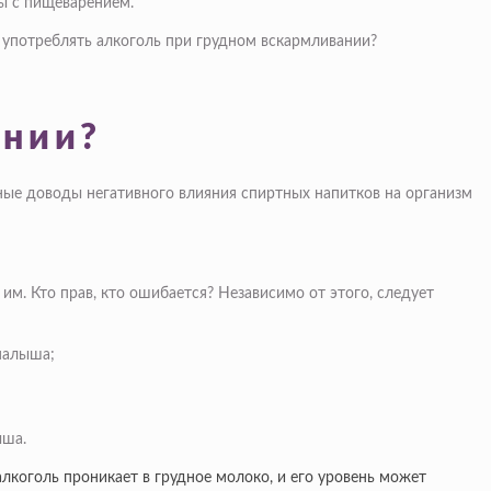
ы с пищеварением.
и употреблять алкоголь при грудном вскармливании?
ании?
ные доводы негативного влияния спиртных напитков на организм
м. Кто прав, кто ошибается? Независимо от этого, следует
малыша;
ыша.
лкоголь проникает в грудное молоко, и его уровень может