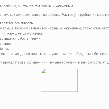
зм ребенка, он становится вялым и капризным
том, как алкоголь влияет на ребенка. Частое употребление спиртн
является сонливость.
 малыша. Ребенок становится нервным, капризным, плохо спит, част
тии, нарушается моторика.
арушается работа печени.
вления.
бенка.
симость, младенец привыкает и уже не может обходиться без него.
 проявляться в большей или меньшей степени, в зависимости от д