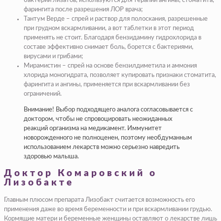
бактерий лизатов, используются для терапии ангины, стоматита,
фарингита после разрешения ЛОР врача;
Тантум Верде – спрей и раствор для полоскания, разрешенные
при грудном вскармливании, а вот таблетки в этот период
применять не стоит. Благодаря бензидамину гидрохлорида в
составе эффективно снимает боль, борется с бактериями,
вирусами и грибами;
Мирамистин – спрей на основе бензилдиметила и аммония
хлорида моногидрата, позволяет купировать признаки стоматита,
фарингита и ангины, применяется при вскармливании без
ограничений.
Внимание! Выбор подходящего аналога согласовывается с
доктором, чтобы не спровоцировать неожиданных
реакций организма на медикамент. Иммунитет
новорожденного не полноценен, поэтому необдуманным
использованием лекарств можно серьезно навредить
здоровью малыша.
Доктор Комаровский о
Лизобакте
Главным плюсом препарата Лизобакт считается возможность его
применения даже во время беременности и при вскармливании грудью.
Кормящие матери и беременные женщины оставляют о лекарстве лишь