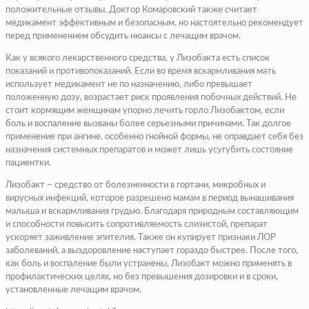
положительные отзывы. Доктор Комаровский также считает
медикамент эффективным и безопасным, но настоятельно рекомендует
перед применением обсудить нюансы с лечащим врачом.
Как у всякого лекарственного средства, у Лизобакта есть список
показаний и противопоказаний. Если во время вскармливания мать
использует медикамент не по назначению, либо превышает
положенную дозу, возрастает риск проявления побочных действий. Не
стоит кормящим женщинам упорно лечить горло Лизобактом, если
боль и воспаление вызваны более серьезными причинами. Так долгое
применение при ангине, особенно гнойной формы, не оправдает себя без
назначения системных препаратов и может лишь усугубить состояние
пациентки.
Лизобакт – средство от болезненности в гортани, микробных и
вирусных инфекций, которое разрешено мамам в период вынашивания
малыша и вскармливания грудью. Благодаря природным составляющим
и способности повысить сопротивляемость слизистой, препарат
ускоряет заживление эпителия. Также он купирует признаки ЛОР
заболеваний, а выздоровление наступает гораздо быстрее. После того,
как боль и воспаление были устранены, Лизобакт можно применять в
профилактических целях, но без превышения дозировки и в сроки,
установленные лечащим врачом.