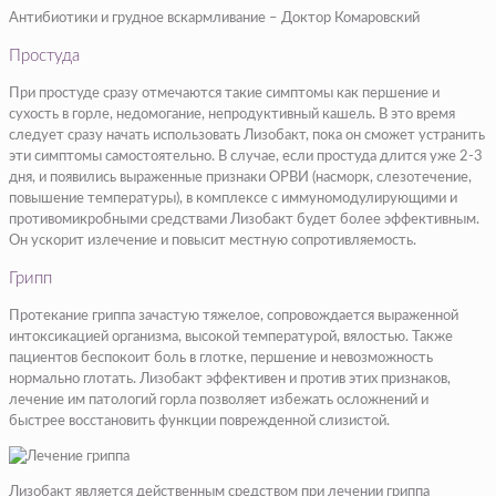
Антибиотики и грудное вскармливание – Доктор Комаровский
Простуда
При простуде сразу отмечаются такие симптомы как першение и
сухость в горле, недомогание, непродуктивный кашель. В это время
следует сразу начать использовать Лизобакт, пока он сможет устранить
эти симптомы самостоятельно. В случае, если простуда длится уже 2-3
дня, и появились выраженные признаки ОРВИ (насморк, слезотечение,
повышение температуры), в комплексе с иммуномодулирующими и
противомикробными средствами Лизобакт будет более эффективным.
Он ускорит излечение и повысит местную сопротивляемость.
Грипп
Протекание гриппа зачастую тяжелое, сопровождается выраженной
интоксикацией организма, высокой температурой, вялостью. Также
пациентов беспокоит боль в глотке, першение и невозможность
нормально глотать. Лизобакт эффективен и против этих признаков,
лечение им патологий горла позволяет избежать осложнений и
быстрее восстановить функции поврежденной слизистой.
Лизобакт является действенным средством при лечении гриппа