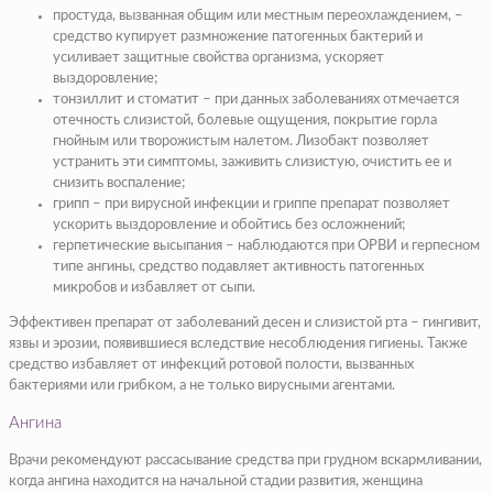
простуда, вызванная общим или местным переохлаждением, –
средство купирует размножение патогенных бактерий и
усиливает защитные свойства организма, ускоряет
выздоровление;
тонзиллит и стоматит – при данных заболеваниях отмечается
отечность слизистой, болевые ощущения, покрытие горла
гнойным или творожистым налетом. Лизобакт позволяет
устранить эти симптомы, заживить слизистую, очистить ее и
снизить воспаление;
грипп – при вирусной инфекции и гриппе препарат позволяет
ускорить выздоровление и обойтись без осложнений;
герпетические высыпания – наблюдаются при ОРВИ и герпесном
типе ангины, средство подавляет активность патогенных
микробов и избавляет от сыпи.
Эффективен препарат от заболеваний десен и слизистой рта – гингивит,
язвы и эрозии, появившиеся вследствие несоблюдения гигиены. Также
средство избавляет от инфекций ротовой полости, вызванных
бактериями или грибком, а не только вирусными агентами.
Ангина
Врачи рекомендуют рассасывание средства при грудном вскармливании,
когда ангина находится на начальной стадии развития, женщина