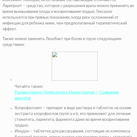
компонент лизоцим, но остальные составляющие отличаются.
Ларипронт – средство, которое с разрешения врача можно применять во
время вынашивания плода и вскармливания грудью. Гексализ
используется при прямых показаниях, когда риск осложнений от
инфекции для ребенка ниже, чем предполагаемый терапевтический
эффект.
Также можно заменить Лизобакт при болях в горле следующими
средствами:
Читайте также:
Разница между Нимесилом и Нимесулидом — Сравнение
аналогов
Хлорофиллипт – препарат в виде раствора и таблеток на основе
экстракта хлорофиллов групп a и b, его применяют для лечения
стоматита, ларингита, фарингита даже во время вскармливания
грудью;
Имудон – таблетки для рассасывания, состоящие из комплекса