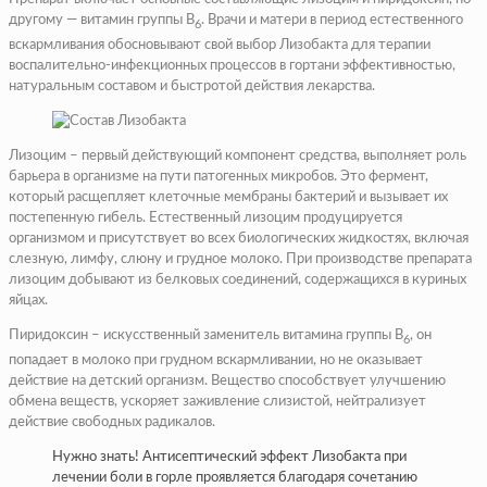
другому — витамин группы В
. Врачи и матери в период естественного
6
вскармливания обосновывают свой выбор Лизобакта для терапии
воспалительно-инфекционных процессов в гортани эффективностью,
натуральным составом и быстротой действия лекарства.
Лизоцим – первый действующий компонент средства, выполняет роль
барьера в организме на пути патогенных микробов. Это фермент,
который расщепляет клеточные мембраны бактерий и вызывает их
постепенную гибель. Естественный лизоцим продуцируется
организмом и присутствует во всех биологических жидкостях, включая
слезную, лимфу, слюну и грудное молоко. При производстве препарата
лизоцим добывают из белковых соединений, содержащихся в куриных
яйцах.
Пиридоксин – искусственный заменитель витамина группы В
, он
6
попадает в молоко при грудном вскармливании, но не оказывает
действие на детский организм. Вещество способствует улучшению
обмена веществ, ускоряет заживление слизистой, нейтрализует
действие свободных радикалов.
Нужно знать! Антисептический эффект Лизобакта при
лечении боли в горле проявляется благодаря сочетанию