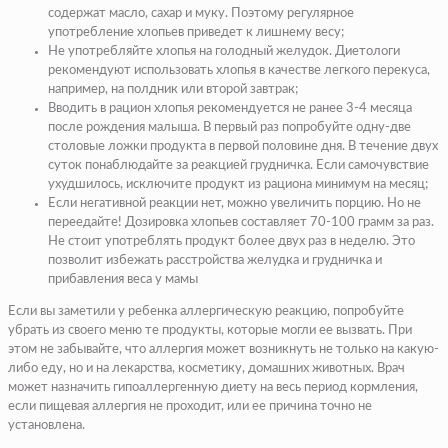
содержат масло, сахар и муку. Поэтому регулярное
употребление хлопьев приведет к лишнему весу;
Не употребляйте хлопья на голодный желудок. Диетологи
рекомендуют использовать хлопья в качестве легкого перекуса,
например, на полдник или второй завтрак;
Вводить в рацион хлопья рекомендуется не ранее 3-4 месяца
после рождения малыша. В первый раз попробуйте одну-две
столовые ложки продукта в первой половине дня. В течение двух
суток понаблюдайте за реакцией грудничка. Если самочувствие
ухудшилось, исключите продукт из рациона минимум на месяц;
Если негативной реакции нет, можно увеличить порцию. Но не
переедайте! Дозировка хлопьев составляет 70-100 грамм за раз.
Не стоит употреблять продукт более двух раз в неделю. Это
позволит избежать расстройства желудка и грудничка и
прибавления веса у мамы
Если вы заметили у ребенка аллергическую реакцию, попробуйте
убрать из своего меню те продукты, которые могли ее вызвать. При
этом не забывайте, что аллергия может возникнуть не только на какую-
либо еду, но и на лекарства, косметику, домашних животных. Врач
может назначить гипоаллергенную диету на весь период кормления,
если пищевая аллергия не проходит, или ее причина точно не
установлена.