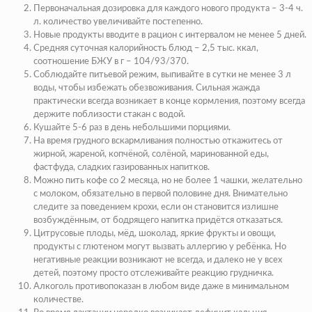
Первоначальная дозировка для каждого нового продукта – 3-4 ч.
л. количество увеличивайте постепенно.
Новые продукты вводите в рацион с интервалом не менее 5 дней.
Средняя суточная калорийность блюд – 2,5 тыс. ккал,
соотношение БЖУ в г – 104/93/370.
Соблюдайте питьевой режим, выпивайте в сутки не менее 3 л
воды, чтобы избежать обезвоживания. Сильная жажда
практически всегда возникает в конце кормления, поэтому всегда
держите поблизости стакан с водой.
Кушайте 5-6 раз в день небольшими порциями.
На время грудного вскармливания полностью откажитесь от
жирной, жареной, копчёной, солёной, маринованной еды,
фастфуда, сладких газированных напитков.
Можно пить кофе со 2 месяца, но не более 1 чашки, желательно
с молоком, обязательно в первой половине дня. Внимательно
следите за поведением крохи, если он становится излишне
возбуждённым, от бодрящего напитка придётся отказаться.
Цитрусовые плоды, мёд, шоколад, яркие фрукты и овощи,
продукты с глютеном могут вызвать аллергию у ребёнка. Но
негативные реакции возникают не всегда, и далеко не у всех
детей, поэтому просто отслеживайте реакцию грудничка.
Алкоголь противопоказан в любом виде даже в минимальном
количестве.