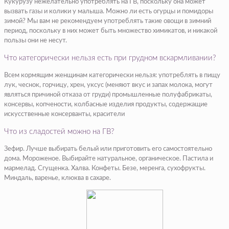
Кукурузу нежелательно употреблять на ГВ, поскольку она может
вызвать газы и колики у малыша. Можно ли есть огурцы и помидоры
зимой? Мы вам не рекомендуем употреблять такие овощи в зимний
период, поскольку в них может быть множество химикатов, и никакой
пользы они не несут.
Что категорически нельзя есть при грудном вскармливании?
Всем кормящим женщинам категорически нельзя: употреблять в пищу
лук, чеснок, горчицу, хрен, уксус (меняют вкус и запах молока, могут
являться причиной отказа от груди) промышленные полуфабрикаты,
консервы, копчености, колбасные изделия продукты, содержащие
искусственные консерванты, красители
Что из сладостей можно на ГВ?
Зефир. Лучше выбирать белый или приготовить его самостоятельно
дома. Мороженое. Выбирайте натуральное, органическое. Пастила и
мармелад. Сгущенка. Халва. Конфеты. Безе, меренга, сухофрукты.
Миндаль, варенье, клюква в сахаре.