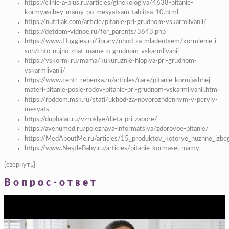
https://clinic-a-plus.ru/articles/ginekologiya/4638-pitanie-
kormyaschey-mamy-po-mesyatsam-tablitsa-10.html
https://nutrilak.com/article/pitanie-pri-grudnom-vskarmlivanii/
https://detdom-vidnoe.ru/for_parents/3643.php
https://www.Huggies.ru/library/uhod-za-mladentsem/kormlenie-i-
son/chto-nujno-znat-mame-o-grudnom-vskarmlivanii
https://vskormi.ru/mama/kukuruznie-hlopiya-pri-grudnom-
vskarmlivanii/
https://www.centr-rebenka.ru/articles/care/pitanie-kormjashhej-
materi-pitanie-posle-rodov-pitanie-pri-grudnom-vskarmlivanii.html
https://roddom.msk.ru/stati/ukhod-za-novorozhdennym-v-perviy-
mesyats
https://duphalac.ru/vzroslye/dieta-pri-zapore/
https://avenumed.ru/poleznaya-informatsiya/zdorovoe-pitanie/
https://MedAboutMe.ru/articles/15_produktov_kotorye_nuzhno_izbeg
https://www.NestleBaby.ru/articles/pitanie-kormasej-mamy
[свернуть]
Вопрос-ответ