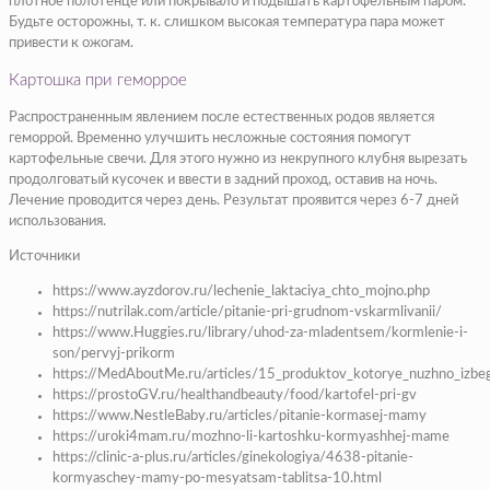
плотное полотенце или покрывало и подышать картофельным паром.
Будьте осторожны, т. к. слишком высокая температура пара может
привести к ожогам.
Картошка при геморрое
Распространенным явлением после естественных родов является
геморрой. Временно улучшить несложные состояния помогут
картофельные свечи. Для этого нужно из некрупного клубня вырезать
продолговатый кусочек и ввести в задний проход, оставив на ночь.
Лечение проводится через день. Результат проявится через 6-7 дней
использования.
Источники
https://www.ayzdorov.ru/lechenie_laktaciya_chto_mojno.php
https://nutrilak.com/article/pitanie-pri-grudnom-vskarmlivanii/
https://www.Huggies.ru/library/uhod-za-mladentsem/kormlenie-i-
son/pervyj-prikorm
https://MedAboutMe.ru/articles/15_produktov_kotorye_nuzhno_izbeg
https://prostoGV.ru/healthandbeauty/food/kartofel-pri-gv
https://www.NestleBaby.ru/articles/pitanie-kormasej-mamy
https://uroki4mam.ru/mozhno-li-kartoshku-kormyashhej-mame
https://clinic-a-plus.ru/articles/ginekologiya/4638-pitanie-
kormyaschey-mamy-po-mesyatsam-tablitsa-10.html