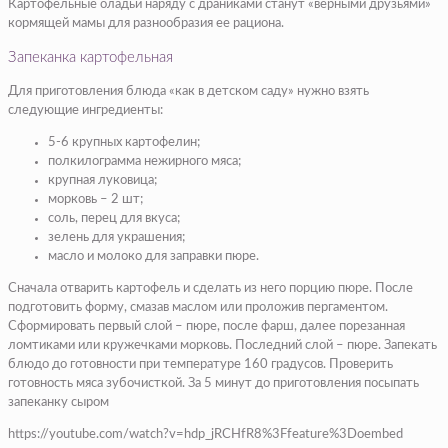
Картофельные оладьи наряду с драниками станут «верными друзьями»
кормящей мамы для разнообразия ее рациона.
Запеканка картофельная
Для приготовления блюда «как в детском саду» нужно взять
следующие ингредиенты:
5-6 крупных картофелин;
полкилограмма нежирного мяса;
крупная луковица;
морковь – 2 шт;
соль, перец для вкуса;
зелень для украшения;
масло и молоко для заправки пюре.
Сначала отварить картофель и сделать из него порцию пюре. После
подготовить форму, смазав маслом или проложив пергаментом.
Сформировать первый слой – пюре, после фарш, далее порезанная
ломтиками или кружечками морковь. Последний слой – пюре. Запекать
блюдо до готовности при температуре 160 градусов. Проверить
готовность мяса зубочисткой. За 5 минут до приготовления посыпать
запеканку сыром
https://youtube.com/watch?v=hdp_jRCHfR8%3Ffeature%3Doembed