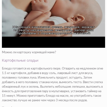
Можно ли картошку кормящей маме?
Картофельные оладьи
Блюдо готовится из картофельного пюре. Отварить на медленном огне
1.5 кг картофеля, добавив в воду соль, лавровый лист для вкуса,
половинку головки лука. Измельчить продукт, остудить. Затем
добавить в него половину стакана муки, вымесить тесто. Ввести слегка
обжаренный лук и зелень. Вылепить небольшие лепешки, выложить в
ёмкость для приготовления пару в мультиварке, установить таймер на
15 минут. Можно приготовить блюдо на масле, но употреблять такое
лакомство лучше не ранее чем через 3 месяца после родов.