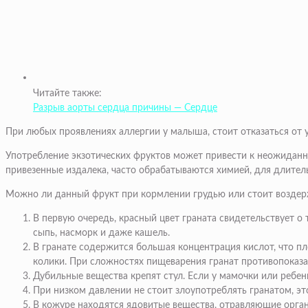
Читайте также:
Разрыв аорты сердца причины — Сердце
При любых проявлениях аллергии у малыша, стоит отказаться от 
Употребление экзотических фруктов может привести к неожиданны
привезенные издалека, часто обрабатываются химией, для длитель
Можно ли данный фрукт при кормлении грудью или стоит воздержа
В первую очередь, красный цвет граната свидетельствует о 
сыпь, насморк и даже кашель.
В гранате содержится большая концентрация кислот, что п
колики. При сложностях пищеварения гранат противопоказа
Дубильные вещества крепят стул. Если у мамочки или ребенка
При низком давлении не стоит злоупотреблять гранатом, э
В кожуре находятся ядовитые вещества, отравляющие орга