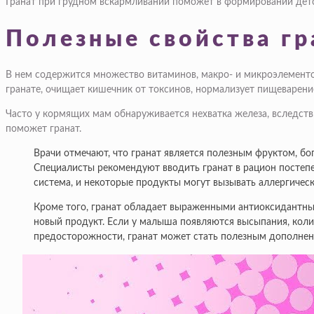
Гранат при грудном вскармливании поможет в формировании дет
Полезные свойства гр
В нем содержится множество витаминов, макро- и микроэлементо
гранате, очищает кишечник от токсинов, нормализует пищеварени
Часто у кормящих мам обнаруживается нехватка железа, вследстви
поможет гранат.
Врачи отмечают, что гранат является полезным фруктом, б
Специалисты рекомендуют вводить гранат в рацион постепе
система, и некоторые продукты могут вызывать аллергичес
Кроме того, гранат обладает выраженными антиоксидантным
новый продукт. Если у малыша появляются высыпания, коли
предосторожности, гранат может стать полезным дополнен