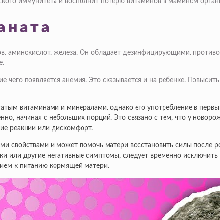
ского иммунитета и восполнит потерю витаминов в мамином орган
аната
в, аминокислот, железа. Он обладает дезинфицирующими, противо
е.
е чего появляется анемия. Это сказывается и на ребенке. Повысит
огатым витаминами и минералами, однако его употребление в первы
нно, начиная с небольших порций. Это связано с тем, что у ново
кие реакции или дискомфорт.
и свойствами и может помочь матери восстановить силы после род
ки или другие негативные симптомы, следует временно исключить 
ием к питанию кормящей матери.