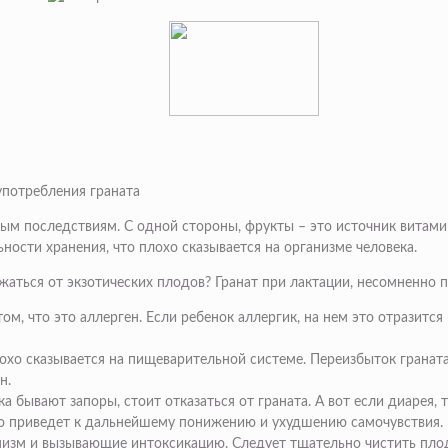
употребления граната
м последствиям. С одной стороны, фрукты – это источник витамино
ности хранения, что плохо сказывается на организме человека.
ться от экзотических плодов? Гранат при лактации, несомненно по
том, что это аллерген. Если ребенок аллергик, на нем это отразит
лохо сказывается на пищеварительной системе. Переизбыток гранат
н.
 бывают запоры, стоит отказаться от граната. А вот если диарея, т
то приведет к дальнейшему понижению и ухудшению самочувствия.
низм и вызывающие интоксикацию. Следует тщательно чистить пло