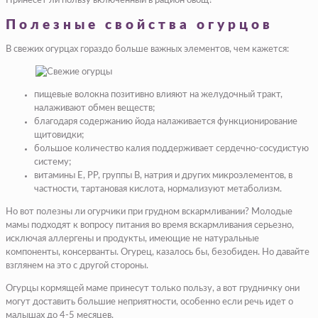
Принесет ли пользу включенный в рацион овощ?
Полезные свойства огурцов
В свежих огурцах гораздо больше важных элементов, чем кажется:
пищевые волокна позитивно влияют на желудочный тракт,
налаживают обмен веществ;
благодаря содержанию йода налаживается функционирование
щитовидки;
большое количество калия поддерживает сердечно-сосудистую
систему;
витамины Е, PP, группы B, натрия и других микроэлементов, в
частности, тартановая кислота, нормализуют метаболизм.
Но вот полезны ли огурчики при грудном вскармливании? Молодые
мамы подходят к вопросу питания во время вскармливания серьезно,
исключая аллергены и продукты, имеющие не натуральные
компоненты, консерванты. Огурец, казалось бы, безобиден. Но давайте
взглянем на это с другой стороны.
Огурцы кормящей маме принесут только пользу, а вот грудничку они
могут доставить большие неприятности, особенно если речь идет о
малышах до 4-5 месяцев.