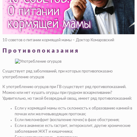
10 советов о питании кормящей мамы – Доктор Комаровский
Противопоказания
Существует ряд заболеваний, при которых противопоказано
употребление огурцов
К употреблению огурцов при ГВ существует ряд противопоказаний.
Можно или нет кушать огурцы при грудном вскармливании?
Удивительно, но такой безвредный овощ, имеет ряд противопоказаний:
Если у кормящей мамы есть склонность к образованию камней в
почках или желчевыводящих протоках;
Если пиелонефрит (воспаление почек) в фазе обострения;
Если в анамнезе есть гастрит, энтероколит, другие хронические
заболевания ЖКТ и кишечника;