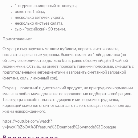
1 огурчик, очищенный от кожуры,
омлет из 1 яйца,
несколько веточек укропа,
несколько листьев салата,
сыр «Российский» 50 грамм.
Приготовление:
Огурец и сыр нарезать мелким кубиком, порвать листья салата,
посыпать нарезанным укропом. Выпечь омлет из 1 яйца, молока (по
объему его количество должно быть равно объему яйца) и ½ чайной
ложки муки. Остывший омлет порезать тонкими полосками, смешать с
подготовленными ингредиентами и заправить сметанной заправкой
(сметана, соль, лимонный сок).
Огурец – полезный и диетический продукт, но при грудном кормлении
малыша любая мама должна с осторожностью подбирать свой рацион.
Т.к. огурцы способны вызвать диарею и метеоризм о грудничка,
кормящей мамочке стоит отказаться от этого овоща в первые полгода
жизни новорожденного.
https://youtube.com/watch?
v=jwcVjFsZoOA%3Ffeature%3Doembed%26wmode%3Dopaque