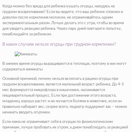
Когда можно без вреда для ребенка кушать огурцы, находясь на
грудном вскармливании? Если вы видите, что ваш ребенок спокоен и
доволен после кормления молоком, не ограничивайтесь одним
экспериментальным разом. Лучше делать это с утра, чтобы во время
дня увидеть реакцию ребенка. Через пару дней повторите попытку,
понаблюдайте за ребенком.
В каких случаях нельзя огурцы при грудном кормлении?
В зимнее время огурцы выращиваются в теплицах, поэтому в них могут
содержаться химикаты
Основной причиной, почему нельзя включать в рацион огурцы при
грудном вскармливании, является маленький возраст ребенка. До 4-5
мес формируется микрофлора в кишечнике, налаживается
пищеварительный процесс. Если при достижении этого возраста,
младенец хорошо растет и не мучается болями в животике, если он
правильно набирает вес, скорее всего, педиатр поддержит вас – можно
начинать вводить огурчики.
Если мама не ограничивает себя в огурцах по физиологическим
причинам, лучше пробовать их утром, а днем понаблюдать за реакцией