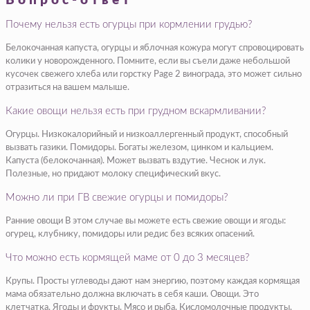
Вопрос-ответ
Почему нельзя есть огурцы при кормлении грудью?
Белокочанная капуста, огурцы и яблочная кожура могут спровоцировать
колики у новорожденного. Помните, если вы съели даже небольшой
кусочек свежего хлеба или горстку Page 2 винограда, это может сильно
отразиться на вашем малыше.
Какие овощи нельзя есть при грудном вскармливании?
Огурцы. Низкокалорийный и низкоаллергенный продукт, способный
вызвать газики. Помидоры. Богаты железом, цинком и кальцием.
Капуста (белокочанная). Может вызвать вздутие. Чеснок и лук.
Полезные, но придают молоку специфический вкус.
Можно ли при ГВ свежие огурцы и помидоры?
Ранние овощи В этом случае вы можете есть свежие овощи и ягоды:
огурец, клубнику, помидоры или редис без всяких опасений.
Что можно есть кормящей маме от 0 до 3 месяцев?
Крупы. Просты углеводы дают нам энергию, поэтому каждая кормящая
мама обязательно должна включать в себя каши. Овощи. Это
клетчатка. Ягоды и фрукты. Мясо и рыба. Кисломолочные продукты.