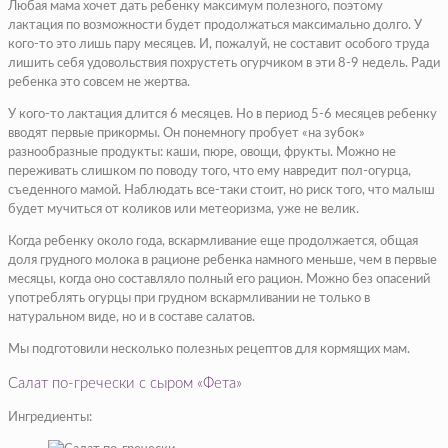
Любая мама хочет дать ребенку максимум полезного, поэтому
лактация по возможности будет продолжаться максимально долго. У
кого-то это лишь пару месяцев. И, пожалуй, не составит особого труда
лишить себя удовольствия похрустеть огурчиком в эти 8-9 недель. Ради
ребенка это совсем не жертва.
У кого-то лактация длится 6 месяцев. Но в период 5-6 месяцев ребенку
вводят первые прикормы. Он понемногу пробует «на зубок»
разнообразные продукты: каши, пюре, овощи, фрукты. Можно не
переживать слишком по поводу того, что ему навредит пол-огурца,
съеденного мамой. Наблюдать все-таки стоит, но риск того, что малыш
будет мучиться от коликов или метеоризма, уже не велик.
Когда ребенку около года, вскармливание еще продолжается, общая
доля грудного молока в рационе ребенка намного меньше, чем в первые
месяцы, когда оно составляло полный его рацион. Можно без опасений
употреблять огурцы при грудном вскармливании не только в
натуральном виде, но и в составе салатов.
Мы подготовили несколько полезных рецептов для кормящих мам.
Салат по-гречески с сыром «Фета»
Ингредиенты: