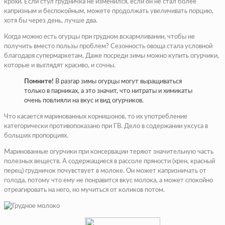
крохи. Если стул грудничка не изменился, если он не стал более
капризным и беспокойным, можете продолжать увеличивать порцию,
хотя бы через день, лучше два.
Когда можно есть огурцы при грудном вскармливании, чтобы не
получить вместо пользы проблем? Сезонность овоща стала условной
благодаря супермаркетам. Даже посреди зимы можно купить огурчики,
которые и выглядят красиво, и сочны.
Помните!
В разгар зимы огурцы могут выращиваться
только в парниках, а это значит, что нитраты и химикаты
очень повлияли на вкус и вид огурчиков.
Что касается маринованных корнишонов, то их употребление
категорически противопоказано при ГВ. Дело в содержании уксуса в
больших пропорциях.
Маринованные огурчики при консервации теряют значительную часть
полезных веществ. А содержащиеся в рассоле пряности (хрен, красный
перец) грудничок почувствует в молоке. Он может капризничать от
голода, потому что ему не понравится вкус молока, а может спокойно
отреагировать на него, но мучиться от коликов потом.