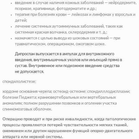
введение в случае наличия кожных заболеваний — нейродермите,
псориазе, крапивнице, фотодерматите и др.;
терапия при болезнях крови — лейкозах и лимфомах у взрослых и
детей;
лечение системных аутоиммунных заболеваний, таких как
системная красная волчанка, склеродермия и т. д.;
назначается с целью вывода из шоковых состояний — при
травматическом, операционном, ожоговом шоке.
Дипроспан выпускается в ампулах для внутрикожного
введения, внутримышечных уколов или инъекций прямо в
сустав. Внутривенное или подкожное введение средства
не допускается.
спондилолистезе;
хордоме основания черепа; остеоид-остеоме; спондилллодисплазии;
болезни Педжета; краниовертебральных или вертебральных
аномалиях; полном разрушении позвонков и оголении участка
спинномозговых оболочек.
Операцию проводят и при риске инвалидности, когда патологические
процессы проявляются потерей чувствительности мягких тканей,
онемением или другим нарушением функций опорно-двигательного
аппарата или нервной системы.