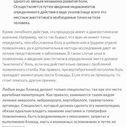
одного из звеньев механизма развития боли.
Осуществляется путем введения медикаментов
определенного действия в виде уколов (чаще всего это
местные анестетики) в необходимые точки на теле
человека.
Кроме лечебного действия, эта процедура имеет и диагностическое
значение. Например, часто так бывает, что врач не может точно
определить, чем обусловлена боль в шейном или в грудном отделе
позвоночника, да и дополнительные методы исследования дают не
полное представление о заболевании. В таком случае укол в
позвоночник и введение анестетиков в определенное место должно
“выключить” боль, если она действительно связана с проблемой
позвоночного столба. Как правило, при вертеброгенной патологии боль
пропадает моментально после блокады. Если этого не произошло, то
стоит поискать другую причину.
Любые виды блокад делают только специалисты, так как это чисто
врачебная манипуляция. Как правило, занимаются таким видом
лечения неврологи, нейрохирурги, вертебрологи, травматологи-
ортопеды. Специалист, который должен сделать эту манипуляцию,
обязан идеально владеть знаниями анатомии и топографии
позвоночника, быть осведомленным о показаниях, запретах к
выполнению блокад, знать о возможных осложнениях и путях их