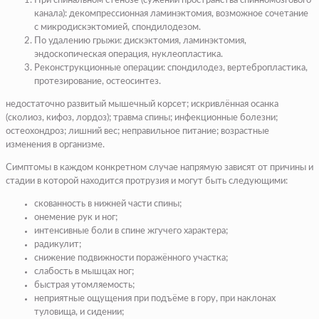
При спинальном стенозе (сужении пространства спинномозгового
канала): декомпрессионная ламинэктомия, возможное сочетание
с микродискэктомией, спондилодезом.
По удалению грыжи: дискэктомия, ламинэктомия,
эндоскопическая операция, нуклеопластика.
Реконструкционные операции: спондилодез, вертебропластика,
протезирование, остеосинтез.
недостаточно развитый мышечный корсет; искривлённая осанка
(сколиоз, кифоз, лордоз); травма спины; инфекционные болезни;
остеохондроз; лишний вес; неправильное питание; возрастные
изменения в организме.
Симптомы в каждом конкретном случае напрямую зависят от причины и
стадии в которой находится протрузия и могут быть следующими:
скованность в нижней части спины;
онемение рук и ног;
интенсивные боли в спине жгучего характера;
радикулит;
снижение подвижности поражённого участка;
слабость в мышцах ног;
быстрая утомляемость;
неприятные ощущения при подъёме в гору, при наклонах
туловища, и сидении;