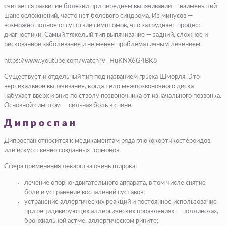
считается развитие болезни при переднем выпячивании — наименьший
шанс осложнений, часто нет болевого синдрома. Из минусов —
возможно полное отсутствие симптомов, что затрудняет процесс
диагностики. Самый тяжелый тип выпячивание — задний, сложное и
рискованное заболевание и не менее проблематичным лечением.
https://www.youtube.com/watch?v=HuKNX6G4BK8
Существует и отдельный тип под названием грыжа Шморля. Это
вертикальное выпячивание, когда тело межпозвоночного диска
набухает вверх и вниз по стволу позвоночника от изначального позвонка.
Основной симптом — сильная боль в спине.
Дипроспан
Дипроспан относится к медикаментам ряда глюкокортикостероидов,
или искусственно созданных гормонов.
Сфера применения лекарства очень широка:
лечение опорно-двигательного аппарата, в том числе снятие
боли и устранение воспалений суставов;
устранение аллергических реакций и постоянное использование
при рецидивирующих аллергических проявлениях — поллинозах,
бронхиальной астме, аллергическом рините;