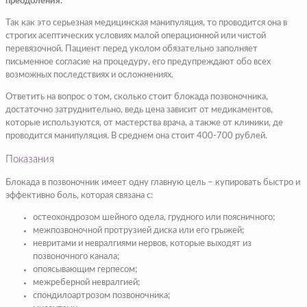
преодоления.
Так как это серьезная медицинская манипуляция, то проводится она в
строгих асептических условиях малой операционной или чистой
перевязочной. Пациент перед уколом обязательно заполняет
письменное согласие на процедуру, его предупреждают обо всех
возможных последствиях и осложнениях.
Ответить на вопрос о том, сколько стоит блокада позвоночника,
достаточно затруднительно, ведь цена зависит от медикаментов,
которые используются, от мастерства врача, а также от клиники, де
проводится манипуляция. В среднем она стоит 400-700 рублей.
Показания
Блокада в позвоночник имеет одну главную цель – купировать быстро и
эффективно боль, которая связана с:
остеохондрозом шейного одела, грудного или поясничного;
межпозвоночной протрузией диска или его грыжей;
невритами и невралгиями нервов, которые выходят из
позвоночного канала;
опоясывающим герпесом;
межреберной невралгией;
спондилоартрозом позвоночника;