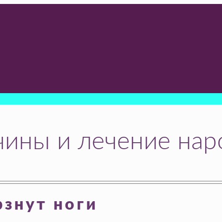
чины и лечение на
знут ноги