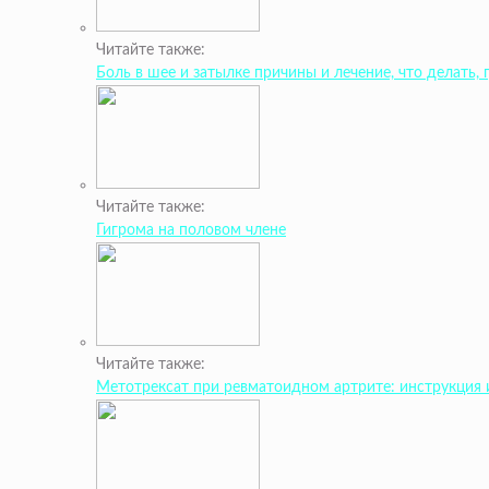
Читайте также:
Боль в шее и затылке причины и лечение, что делать, 
Читайте также:
Гигрома на половом члене
Читайте также:
Метотрексат при ревматоидном артрите: инструкция 