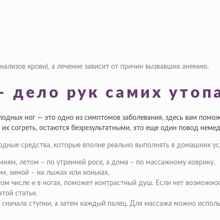
нализов крови), а лечение зависит от причин вызвавших анемию.
– дело рук самих уто
холодных ног — это одно из симптомов заболевания, здесь вам пом
их согреть, остаются безрезультатными, это еще один повод неме
одные средства, которые вполне реально выполнять в домашних ус
ням, летом – по утренней росе, а дома – по массажному коврику.
м, зимой – на лыжах или коньках.
том числе и в ногах, поможет контрастный душ. Если нет возможно
этой статье.
 сначала ступни, а затем каждый палец. Для массажа можно испол