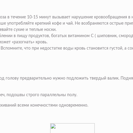
 поза в течение 10-15 минут вызывает нарушение кровообращения в 
ьше употребляйте крепкий кофе и чай. Не возбраняются острые при
евайте сухие и теплые носки.
ении в пищу продуктов, богатых витамином С ( шиповник, смородина
ожет «разогнать» кровь.
. Вспомните, что при недостатке воды кровь становится густой, а с
од голову предварительно нужно подложить твердый валик. Поднят
еч, подошвы строго параллельны полу.
хиваний всеми конечностями одновременно.