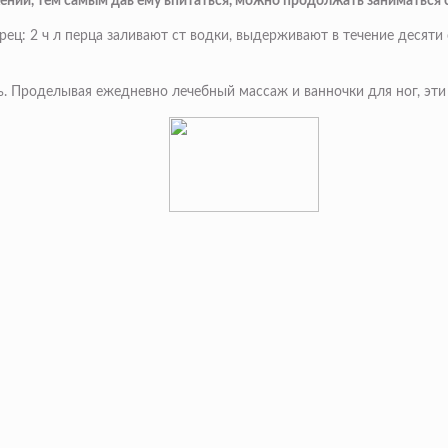
ении, тем самым дав ему впитаться, можно продолжать заниматься 
ец: 2 ч л перца заливают ст водки, выдерживают в течение десяти
ть. Проделывая ежедневно лечебный массаж и ванночки для ног, эт