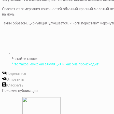
закутываются в тёплую материю. Не много побыв в лежачем полож
Спасает от замерзания конечностей обычный красный молотый пер
на ночь.
Таким образом, циркуляция улучшается, и ноги перестают мёрзну
Читайте также:
Что такое мужская эякуляция и как она происходит
Поделиться
Отправить
Класснуть
Похожие публикации