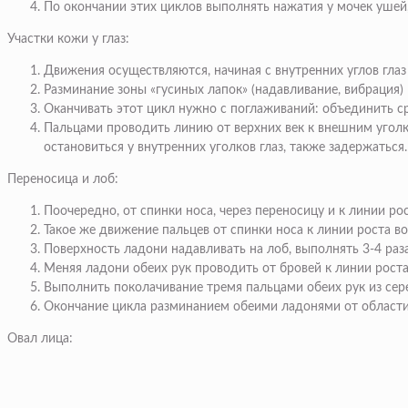
По окончании этих циклов
выполнять нажатия у мочек ушей,
Участки кожи у глаз:
Движения осуществляются
, начиная с внутренних углов гл
Разминание зоны «гусиных лапок»
(надавливание, вибрация) 
Оканчивать этот цикл
нужно с поглаживаний: объединить ср
Пальцами проводить линию от верхних век к внешним угол
остановиться у внутренних уголков глаз, также задержатьс
Переносица и лоб:
Поочередно, от спинки носа
, через переносицу и к линии ро
Такое же движение
пальцев от спинки носа к линии роста во
Поверхность ладони
надавливать на лоб, выполнять 3-4 раза
Меняя ладони обеих рук
проводить от бровей к линии рост
Выполнить поколачивание
тремя пальцами обеих рук из сер
Окончание цикла
разминанием обеими ладонями от области 
Овал лица: