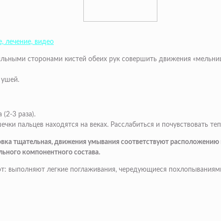
, лечение, видео
льными сторонами кистей обеих рук совершить движения «мельницы
 ушей.
(2-3 раза).
чки пальцев находятся на веках. Расслабиться и почувствовать теп
овка тщательная, движения умывания соответствуют расположени
льного компонентного состава.
т: выполняют легкие поглаживания, чередующиеся похлопываниями