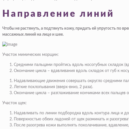
Направление линий
Чтобы не растянуть, а подтянуть кожу, придать ей упругость по 
массажных линий на лице и шее.
Участок мимических морщин:
Средними пальцами
пройтись вдоль носогубных складок (вд
Окончание цикла
– вдавливания вдоль складок от губ к носу,
Надавливающие движения
совершать округло средними паль
Легкие похлопывания
(вверх-вниз, 2 раза).
Окончание цикла
– разглаживание кончиками всех пальцев от
Участок щек:
Надавливать по линии подбородка
вдоль контура лица и до
Поверхностью обеих ладоней
от щек разминать и разогрева
После разогрева кожи
выполнять поколачивание, вдавление, 