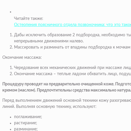
Читайте также:
Остеопения поясничного отдела позвоночника: что это такое
Дабы исключить образование 2 подбородка
, необходимо ты
непрерывными движениями налево.
Массировать и разминать
от впадины подбородка к мочкам
Окончание массажа:
Чередование
всех механических движений при массаже лица 
Окончание массажа
– теплые ладони обхватить лицо, подуше
Процедуру проводят на предварительно очищенной коже. Подгот
кремом (маслом). Предпочтительны средства максимально натура
Перед выполнением движений основной техники кожу разогреваю
линий. Выполняя основную технику, используют:
поглаживание;
растирание;
разминание;