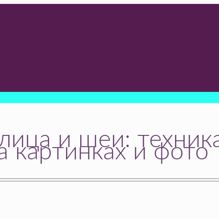
ица и шеи: техник
а картинках и фото