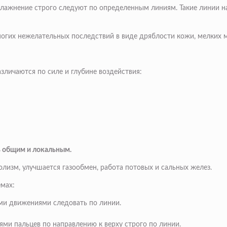
 увлажнение строго следуют по определенным линиям. Такие линии
ногих нежелательных последствий в виде дряблости кожи, мелких 
личаются по силе и глубине воздействия:
ь общим и локальным.
олизм, улучшается газообмен, работа потовых и сальных желез.
емах:
ми движениями следовать по линии.
ми пальцев по направлению к верху строго по линии.