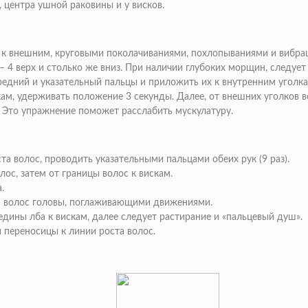
 центра ушной раковины и у висков.
аз к внешним, круговыми поколачиваниями, похлопываниями и вибра
– 4 верх и столько же вниз. При наличии глубоких морщин, следует
едний и указательный пальцы и приложить их к внутренним уголка
кам
, удерживать положение 3 секунды. Далее, от внешних уголков
я. Это упражнение поможет расслабить мускулатуру.
ста волос, проводить указательными пальцами обеих рук (9 раз).
лос, затем от границы волос к вискам.
.
а волос головы, поглаживающими движениями.
едины лба к вискам, далее следует растирание и «пальцевый душ».
переносицы к линии роста волос.