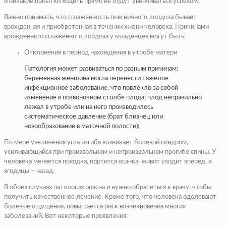
и никакие попытки ходить прямо не будут увенчиваться успехом.
Важно понимать, что сглаженность поясничного лордоза бывает
врожденная и приобретенная в течении жизни человека. Причинами
врожденного сглаженного лордоза у младенцев могут быть:
Отклонения в период нахождения в утробе матери
Патология может развиваться по разным причинам:
беременная женщина могла перенести тяжелое
инфекционное заболевание, что повлекло за собой
изменение в позвоночном столбе плода; плод неправильно
лежал в утробе или на него производилось
систематическое давление (брат близнец или
новообразование в маточной полости);
По мере увеличения угла изгиба возникает болевой синдром,
усиливающийся при произвольном и непроизвольном прогибе спины. У
человека меняется походка, портится осанка, живот уходит вперед, а
ягодицы – назад.
В обоих случаях патология опасна и нужно обратиться к врачу, чтобы
получить качественное лечение. Кроме того, что человека одолевают
болевые ощущения, повышается риск возникновения многих
заболеваний. Вот некоторые проявления: