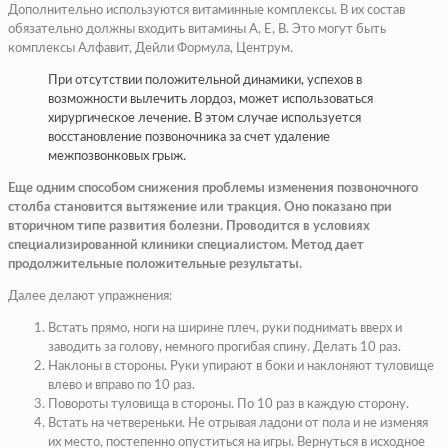
Дополнительно используются витаминные комплексы. В их состав
обязательно должны входить витамины А, Е, В. Это могут быть
комплексы Алфавит, Дейли Формула, Центрум.
При отсутствии положительной динамики, успехов в
возможности вылечить лордоз, может использоваться
хирургическое лечение. В этом случае используется
восстановление позвоночника за счет удаление
межпозвонковых грыж.
Еще одним способом снижения проблемы изменения позвоночного
столба становится вытяжение или тракция. Оно показано при
вторичном типе развития болезни. Проводится в условиях
специализированной клиники специалистом. Метод дает
продолжительные положительные результаты.
Далее делают упражнения:
Встать прямо,
ноги на ширине плеч, руки поднимать вверх и
заводить за голову, немного прогибая спину. Делать 10 раз.
Наклоны в стороны.
Руки упирают в боки и наклоняют туловище
влево и вправо по 10 раз.
Повороты туловища в стороны.
По 10 раз в каждую сторону.
Встать на четвереньки.
Не отрывая ладони от пола и не изменяя
их место, постепенно опуститься на игры. Вернуться в исходное