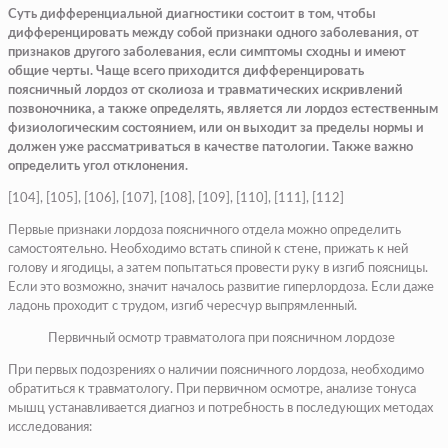
Суть дифференциальной диагностики состоит в том, чтобы
дифференцировать между собой признаки одного заболевания, от
признаков другого заболевания, если симптомы сходны и имеют
общие черты. Чаще всего приходится дифференцировать
поясничный лордоз от сколиоза и травматических искривлений
позвоночника, а также определять, является ли лордоз естественным
физиологическим состоянием, или он выходит за пределы нормы и
должен уже рассматриваться в качестве патологии. Также важно
определить угол отклонения.
[104], [105], [106], [107], [108], [109], [110], [111], [112]
Первые признаки лордоза поясничного отдела можно определить
самостоятельно. Необходимо встать спиной к стене, прижать к ней
голову и ягодицы, а затем попытаться провести руку в изгиб поясницы.
Если это возможно, значит началось развитие гиперлордоза. Если даже
ладонь проходит с трудом, изгиб чересчур выпрямленный.
Первичный осмотр травматолога при поясничном лордозе
При первых подозрениях о наличии поясничного лордоза, необходимо
обратиться к травматологу. При первичном осмотре, анализе тонуса
мышц устанавливается диагноз и потребность в последующих методах
исследования: