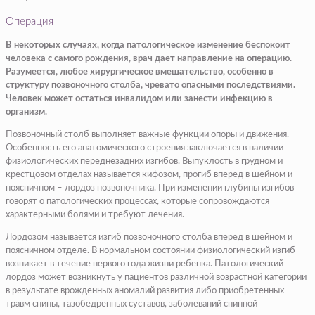
Операция
В некоторых случаях, когда патологическое изменение беспокоит
человека с самого рождения, врач дает направление на операцию.
Разумеется, любое хирургическое вмешательство, особенно в
структуру позвоночного столба, чревато опасными последствиями.
Человек может остаться инвалидом или занести инфекцию в
организм.
Позвоночный столб выполняет важные функции опоры и движения.
Особенность его анатомического строения заключается в наличии
физиологических переднезадних изгибов. Выпуклость в грудном и
крестцовом отделах называется кифозом, прогиб вперед в шейном и
поясничном – лордоз позвоночника. При изменении глубины изгибов
говорят о патологических процессах, которые сопровождаются
характерными болями и требуют лечения.
Лордозом называется изгиб позвоночного столба вперед в шейном и
поясничном отделе. В нормальном состоянии физиологический изгиб
возникает в течение первого года жизни ребенка. Патологический
лордоз может возникнуть у пациентов различной возрастной категории
в результате врожденных аномалий развития либо приобретенных
травм спины, тазобедренных суставов, заболеваний спинной