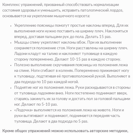
Комплекс упражнений, призванный способствовать нормализации
состояния здоровья и уменьшить, исправить патологический лордоз,
основывается на укреплении мышечного корсета:
Укреплению поясницы помогут простые наклоны вперед.
Для их
выполнения ноги нужно поставить на ширину плеч. Наклоняться
вперед, доставая пальцами рук до пола. Делать 15 раз.
Мышцы спину укрепляют наклоны вбок.
При их выполнении
сохраняется положение стоя. Ноги расставлены на ширину плеч.
Ладони кладут на талию и наклоняют туловище в каждую
сторону попеременно. Делают 10-15 раз в каждую сторону.
Полезно выполнение скручивания поясницы из положения лежа
на спине.
Ноги сгибают в коленях. Попеременно прижимают ногу
к туловищу, подтягивая её противоположной рукой. Выполняют в
два подхода по 10 раз каждой ногой.
Поднятие ног из положения лежа.
Руки раскидываются в стороны
от туловища ладонями вниз. Ноги постепенно поднимают вверх,
стараясь закинуть их за голову и достать пол за головой пальцами
ног. Делают по 5-10 раз.
«Лодочка» выполняется из положения лежа на животе.
Ноги и
руки вытягивают и поднимают, поднимается передняя часть
туловища. Делают в два подхода по 5 раз.
Кроме общих упражнений можно использовать авторские методики,