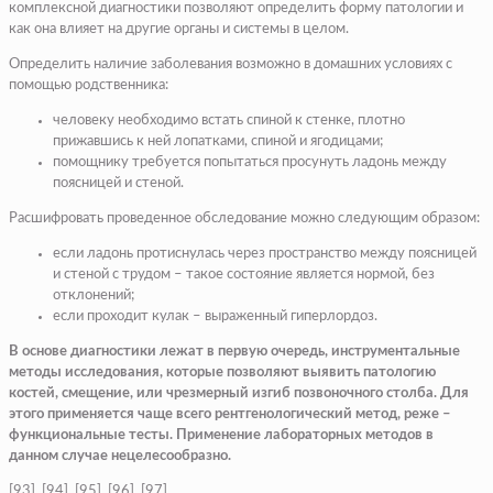
комплексной диагностики позволяют определить форму патологии и
как она влияет на другие органы и системы в целом.
Определить наличие заболевания возможно в домашних условиях с
помощью родственника:
человеку необходимо встать спиной к стенке, плотно
прижавшись к ней лопатками, спиной и ягодицами;
помощнику требуется попытаться просунуть ладонь между
поясницей и стеной.
Расшифровать проведенное обследование можно следующим образом:
если ладонь протиснулась через пространство между поясницей
и стеной с трудом – такое состояние является нормой, без
отклонений;
если проходит кулак – выраженный гиперлордоз.
В основе диагностики лежат в первую очередь, инструментальные
методы исследования, которые позволяют выявить патологию
костей, смещение, или чрезмерный изгиб позвоночного столба. Для
этого применяется чаще всего рентгенологический метод, реже –
функциональные тесты. Применение лабораторных методов в
данном случае нецелесообразно.
[93], [94], [95], [96], [97]