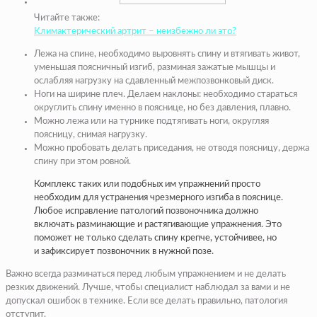
Читайте также:
Климактерический артрит – неизбежно ли это?
Лежа на спине, необходимо выровнять спину и втягивать живот,
уменьшая поясничный изгиб, разминая зажатые мышцы и
ослабляя нагрузку на сдавленный межпозвонковый диск.
Ноги на ширине плеч. Делаем наклоны: необходимо стараться
округлить спину именно в пояснице, но без давления, плавно.
Можно лежа или на турнике подтягивать ноги, округляя
поясницу, снимая нагрузку.
Можно пробовать делать приседания, не отводя поясницу, держа
спину при этом ровной.
Комплекс таких или подобных им упражнений просто
необходим для устранения чрезмерного изгиба в пояснице.
Любое исправление патологий позвоночника должно
включать разминающие и растягивающие упражнения. Это
поможет не только сделать спину крепче, устойчивее, но
и зафиксирует позвоночник в нужной позе.
Важно всегда разминаться перед любым упражнением и не делать
резких движений. Лучше, чтобы специалист наблюдал за вами и не
допускал ошибок в технике. Если все делать правильно, патология
отступит.