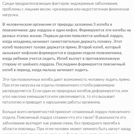
Среди предрасполагающих факторов: эндокринные заболевания,
проблемы с лишним весом, чрезмерная или недостаточная физическая
нагрузка.
В человеческом организме от природы заложено 3 изгиба в
позвоночнике: два лордоза и один кифоз. Формируются эти изгибы на
разных этапах жизни. Первым делом появляется шейный лордоз,
когда младенец начинает самостоятельно держать головку. Этот
изгиб позволяет голове держатся прямо. Второй изгиб, который
называют кифозом формируется в грудном отделе позвоночника,
когда ребенок учится сидеть. Изгиб выгнут в противоположную
сторону от шейного лордоза. Последним формируется поясничный
изгиб в период, когда малыш начинает ходить.
Эти три позвоночных изгиба дают возможность человеку ходить прямо.
При этом нагрузка на отделы позвоночного столба равномерно
распределяется. Если один из природных изгибов деформируется, или
угол наклона уменьшается или увеличивается, то это вызывает
патологию и приводит к нарушению работы организма.
Больше всего неприятностей приносит сглаженный лордоз поясничного
отдела. Поясничный лордоз сглажен что это такое? В реальности это
заболевание выглядит как ровная спина, без природного прогиба в
области поясницы. При этом человек может немного быть нагнут назад