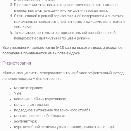
В положении стоя, ноги на ширине плеч совершать наклоны
вперед, пытаясь пальцами кистей дотянуться до пола;
Стать спиной к ровной горизонтальной поверхности и пытаться
максимально прижаться к ней пятками, ягодицами, лопатками и
затылком;
То же самое, но только на горизонтальной ровной жесткой
поверхности с вытянутыми по швам руками.
Все упражнения делаются по 5-10 раз на высоте вдоха, а исходное
положение принимается на высоте выдоха.
Физиотерапия
Многие специалисты утверждают, что наиболее эффективный метод
лечения лордоза – физиотерапия:
магнитотерапия;
УВЧ;
ношение шейных воротников;
мануальная терапия;
подводное вытяжение позвоночного столба;
массаж пораженной области;
акупунктура;
курс лечебной физкультуры (плавание, гимнастика и т. д.).