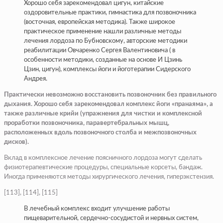
Хорошо себя зарекомендовал цигун, китайские
оздоровительные практики, гимнастика для позвоночника
(восточная, европейская методика). Также широкое
практическое применение нашли различные методы
лечения лордоза по Бубновскому, авторские методики
реабилитации Овчаренко Сергея Валентиновича ( в
особенности методики, созданные на основе И Цзинь
Цзин, цигун), комплексы йоги и йоготерапии Сидерского
Андрея.
Практически невозможно восстановить позвоночник без правильного
дыхания. Хорошо себя зарекомендовал комплекс йоги «пранаяма», а
также различные крийи (упражнения для чистки и комплексной
проработки позвоночника, паравертебральных мышц,
расположенных вдоль позвоночного столба и межпозвоночных
дисков).
Вклад в комплексное лечение поясничного лордоза могут сделать
физиотерапевтические процедуры, специальные корсеты, бандаж.
Иногда применяются методы хирургического лечения, гиперэкстензия.
[113], [114], [115]
В лечебный комплекс входит улучшение работы
пищеварительной, сердечно-сосудистой и нервных систем,