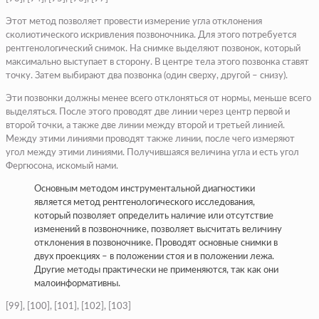
Этот метод позволяет провести измерение угла отклонения
сколиотического искривления позвоночника. Для этого потребуется
рентгенологический снимок. На снимке выделяют позвонок, который
максимально выступает в сторону. В центре тела этого позвонка ставят
точку. Затем выбирают два позвонка (один сверху, другой – снизу).
Эти позвонки должны менее всего отклоняться от нормы, меньше всего
выделяться. После этого проводят две линии через центр первой и
второй точки, а также две линии между второй и третьей линией.
Между этими линиями проводят также линии, после чего измеряют
угол между этими линиями. Получившаяся величина угла и есть угол
Фергюсона, искомый нами.
Основным методом инструментальной диагностики
является метод рентгенологического исследования,
который позволяет определить наличие или отсутствие
изменений в позвоночнике, позволяет высчитать величину
отклонения в позвоночнике. Проводят основные снимки в
двух проекциях – в положении стоя и в положении лежа.
Другие методы практически не применяются, так как они
малоинформативны.
[99], [100], [101], [102], [103]