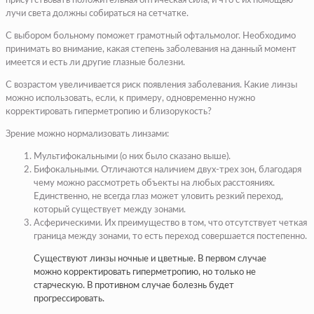
присутствовать положительная оптическая сила, и что с их помощью
лучи света должны собираться на сетчатке.
С выбором больному поможет грамотный офтальмолог. Необходимо
принимать во внимание, какая степень заболевания на данный момент
имеется и есть ли другие глазные болезни.
С возрастом увеличивается риск появления заболевания. Какие линзы
можно использовать, если, к примеру, одновременно нужно
корректировать гиперметропию и близорукость?
Зрение можно нормализовать линзами:
Мультифокальными (о них было сказано выше).
Бифокальными. Отличаются наличием двух-трех зон, благодаря
чему можно рассмотреть объекты на любых расстояниях.
Единственно, не всегда глаз может уловить резкий переход,
который существует между зонами.
Асферическими. Их преимущество в том, что отсутствует четкая
граница между зонами, то есть переход совершается постепенно.
Существуют линзы ночные и цветные. В первом случае
можно корректировать гиперметропию, но только не
старческую. В противном случае болезнь будет
прогрессировать.