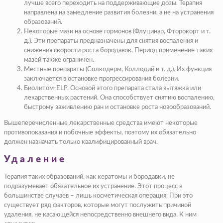
лучше всего переходить на поддерживающие дозы. Терапия
направлена на замедление развития болезни, а не на устранения
образований.
Некоторые мази на основе гормонов (Флуцинар, Фторокорт и т.
д.). Эти препараты предназначены для снятия воспаления и
снижения скорости роста бородавок. Период применение таких
мазей также ограничен.
Местные препараты (Солкодерм, Коллодий и т. д.). Их функция
заключается в остановке прогрессирования болезни.
Биолитом-ELP. Основой этого препарата стала вытяжка или
лекарственных растений. Она способствует снятию воспалению,
быстрому заживлению ран и остановке роста новообразований.
Вышеперечисленные лекарственные средства имеют некоторые
противопоказания и побочные эффекты, поэтому их обязательно
должен назначать только квалифицированный врач.
Удаление
Терапия таких образований, как кератомы и бородавки, не
подразумевает обязательное их устранение. Этот процесс в
большинстве случаев – лишь косметическая операция. При это
существует ряд факторов, которые могут послужить причиной
удаления, не касающейся непосредственно внешнего вида. К ним