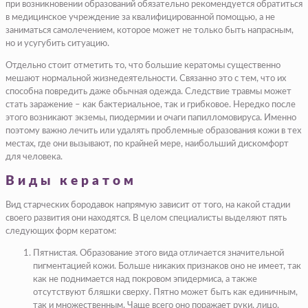
при возникновении образований обязательно рекомендуется обратиться
в медицинское учреждение за квалифицированной помощью, а не
заниматься самолечением, которое может не только быть напрасным,
но и усугубить ситуацию.
Отдельно стоит отметить то, что большие кератомы существенно
мешают нормальной жизнедеятельности. Связанно это с тем, что их
способна повредить даже обычная одежда. Следствие травмы может
стать заражение – как бактериальное, так и грибковое. Нередко после
этого возникают экземы, пиодермии и очаги папилломовируса. Именно
поэтому важно лечить или удалять проблемные образования кожи в тех
местах, где они вызывают, по крайней мере, наибольший дискомфорт
для человека.
Виды кератом
Вид старческих бородавок напрямую зависит от того, на какой стадии
своего развития они находятся. В целом специалисты выделяют пять
следующих форм кератом:
Пятнистая. Образование этого вида отличается значительной
пигментацией кожи. Больше никаких признаков оно не имеет, так
как не поднимается над покровом эпидермиса, а также
отсутствуют бляшки сверху. Пятно может быть как единичным,
так и множественным. Чаще всего оно поражает руки, лицо,