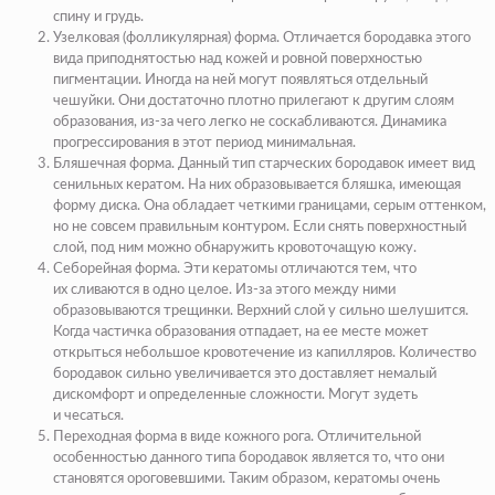
спину и грудь.
Узелковая (фолликулярная) форма. Отличается бородавка этого
вида приподнятостью над кожей и ровной поверхностью
пигментации. Иногда на ней могут появляться отдельный
чешуйки. Они достаточно плотно прилегают к другим слоям
образования, из-за чего легко не соскабливаются. Динамика
прогрессирования в этот период минимальная.
Бляшечная форма. Данный тип старческих бородавок имеет вид
сенильных кератом. На них образовывается бляшка, имеющая
форму диска. Она обладает четкими границами, серым оттенком,
но не совсем правильным контуром. Если снять поверхностный
слой, под ним можно обнаружить кровоточащую кожу.
Себорейная форма. Эти кератомы отличаются тем, что
их сливаются в одно целое. Из-за этого между ними
образовываются трещинки. Верхний слой у сильно шелушится.
Когда частичка образования отпадает, на ее месте может
открыться небольшое кровотечение из капилляров. Количество
бородавок сильно увеличивается это доставляет немалый
дискомфорт и определенные сложности. Могут зудеть
и чесаться.
Переходная форма в виде кожного рога. Отличительной
особенностью данного типа бородавок является то, что они
становятся ороговевшими. Таким образом, кератомы очень