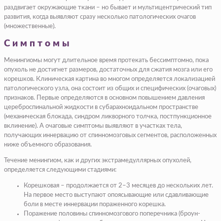
раздвигает окружающие ткани – но бывает и мультицентрический тип
развития, когда выявляют сразу несколько патологических очагов
(множественные).
Симптомы
Менингиомы могут длительное время протекать бессимптомно, пока
опухоль не достигнет размеров, достаточных для сжатия мозга или его
корешков. Клиническая картина во многом определяется локализацией
патологического узла, она состоит из общих и специфических (очаговых)
признаков. Первые определяются в основном повышением давления
цереброспинальной жидкости в субарахноидальном пространстве
(механическая блокада, синдром ликворного толчка, постпункционное
вклинение). А очаговые симптомы выявляют в участках тела,
получающих иннервацию от спинномозговых сегментов, расположенных
ниже объемного образования.
Течение менингиом, как и других экстрамедуллярных опухолей,
определяется следующими стадиями:
Корешковая – продолжается от 2–3 месяцев до нескольких лет.
На первое место выступают опоясывающие или сдавливающие
боли в месте иннервации пораженного корешка.
Поражение половины спинномозгового поперечника (броун-