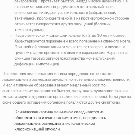
секаровская) – протекает быстро, иногда и вовсе незаметно. На
стороне менингиомы определяются центральный парез,
снижение одних видов чувствительности (вибрационной,
тактильной, проприоцептивной), а на противоположной стороне
отмечается гиперестезия других ощущений (болевых,
температурных).
Параплегическая – самая длительная (от 2 до 10 лет и более).
Характеризуется поражением всего поперечника спинного мозга.
При шейной локализации отмечается тетрапарез, а опухоль в
грудном отделе проявляется нижним парапарезом. Нарушается
функция тазовых органов (расстройства мочеиспускания,
дефекации, импотенция).
Последствия нелеченых менингиом определяются не только
локализацией и размерами опухоли, но и степенью злокачественности.
И если типичные образования имеют медленный рост, то
анапластические развиваются быстро, разрушая окружающие ткани и
метастазируя в отдаленные органы (кости, легкие, печень). Тогда уже на
фоне общего истощения организма появляются другие симптомы.
Клиническая картина менингиом складывается из
общемозговых и очаговых симптомов, определяясь
локализацией, размерами и гистологической
классификацией опухоли.