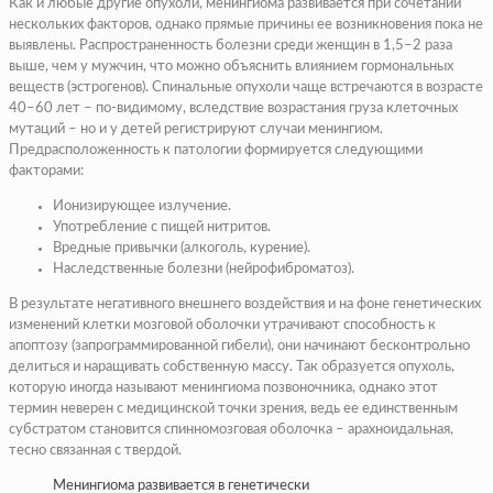
Как и любые другие опухоли, менингиома развивается при сочетании
нескольких факторов, однако прямые причины ее возникновения пока не
выявлены. Распространенность болезни среди женщин в 1,5–2 раза
выше, чем у мужчин, что можно объяснить влиянием гормональных
веществ (эстрогенов). Спинальные опухоли чаще встречаются в возрасте
40–60 лет – по-видимому, вследствие возрастания груза клеточных
мутаций – но и у детей регистрируют случаи менингиом.
Предрасположенность к патологии формируется следующими
факторами:
Ионизирующее излучение.
Употребление с пищей нитритов.
Вредные привычки (алкоголь, курение).
Наследственные болезни (нейрофиброматоз).
В результате негативного внешнего воздействия и на фоне генетических
изменений клетки мозговой оболочки утрачивают способность к
апоптозу (запрограммированной гибели), они начинают бесконтрольно
делиться и наращивать собственную массу. Так образуется опухоль,
которую иногда называют менингиома позвоночника, однако этот
термин неверен с медицинской точки зрения, ведь ее единственным
субстратом становится спинномозговая оболочка – арахноидальная,
тесно связанная с твердой.
Менингиома развивается в генетически