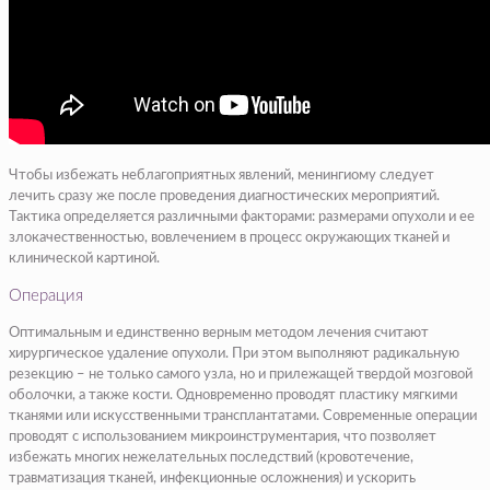
Чтобы избежать неблагоприятных явлений, менингиому следует
лечить сразу же после проведения диагностических мероприятий.
Тактика определяется различными факторами: размерами опухоли и ее
злокачественностью, вовлечением в процесс окружающих тканей и
клинической картиной.
Операция
Оптимальным и единственно верным методом лечения считают
хирургическое удаление опухоли. При этом выполняют радикальную
резекцию – не только самого узла, но и прилежащей твердой мозговой
оболочки, а также кости. Одновременно проводят пластику мягкими
тканями или искусственными трансплантатами. Современные операции
проводят с использованием микроинструментария, что позволяет
избежать многих нежелательных последствий (кровотечение,
травматизация тканей, инфекционные осложнения) и ускорить