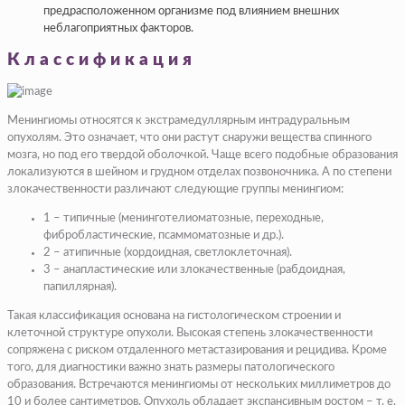
предрасположенном организме под влиянием внешних
неблагоприятных факторов.
Классификация
Менингиомы относятся к экстрамедуллярным интрадуральным
опухолям. Это означает, что они растут снаружи вещества спинного
мозга, но под его твердой оболочкой. Чаще всего подобные образования
локализуются в шейном и грудном отделах позвоночника. А по степени
злокачественности различают следующие группы менингиом:
1 – типичные (менинготелиоматозные, переходные,
фибробластические, псаммоматозные и др.).
2 – атипичные (хордоидная, светлоклеточная).
3 – анапластические или злокачественные (рабдоидная,
папиллярная).
Такая классификация основана на гистологическом строении и
клеточной структуре опухоли. Высокая степень злокачественности
сопряжена с риском отдаленного метастазирования и рецидива. Кроме
того, для диагностики важно знать размеры патологического
образования. Встречаются менингиомы от нескольких миллиметров до
10 и более сантиметров. Опухоль обладает экспансивным ростом – т. е.