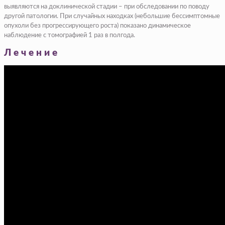
выявляются на доклинической стадии – при обследовании по поводу
другой патологии. При случайных находках (небольшие бессимптомные
опухоли без прогрессирующего роста) показано динамическое
наблюдение с томографией 1 раз в полгода.
Лечение