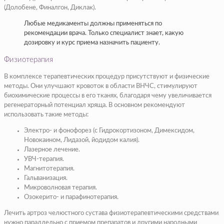
(Долобене, Финалгон, Диклак).
Любые медикаменты должны применяться по
рекомендации врача. Только специалист знает, какую
дозировку и курс приема назначить пациенту.
Физиотерапия
В комплексе терапевтических процедур присутствуют и физические
методы. Они улучшают кровоток в области ВНЧС, стимулируют
биохимические процессы в его тканях, благодаря чему увеличивается
регенераторный потенциал хряща. В основном рекомендуют
использовать такие методы:
Электро- и фонофорез (с Гидрокортизоном, Димексидом,
Новокаином, Лидазой, йодидом калия).
Лазерное лечение.
УВЧ-терапия.
Магнитотерапия.
Гальванизация.
Микроволновая терапия.
Озокерито- и парафинотерапия.
Лечить артроз челюстного сустава физиотерапевтическими средствами
нужно параллельно с приемом препаратов и другими народными