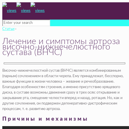
Статьи
›
Лечение и симптомы артроза
височно-нижнечелюстного
сустава (ВНЧС)
Височно-нижнечелюстной сустав (ВНЧС) является комбинированным
(парным) сочленением в области черепа. Ему принадлежат, бесспорно,
важные функции в жизни человека – жевание и речеобразование.
Благодаря особенностям строения, а именно присутствию хрящевого
диска, в суставе возможны движения сразу в трех осях: открывание и
закрывание рта, смещение челюсти вперед и назад, ротация. Но, как и
другие сочленения, он подвержен дегенеративно-дистрофическим
процессам, т. е. развитию артроза.
Причины и механизмы