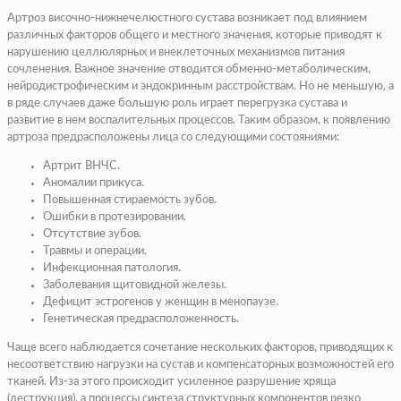
Артроз височно-нижнечелюстного сустава возникает под влиянием
различных факторов общего и местного значения, которые приводят к
нарушению целлюлярных и внеклеточных механизмов питания
сочленения. Важное значение отводится обменно-метаболическим,
нейродистрофическим и эндокринным расстройствам. Но не меньшую, а
в ряде случаев даже большую роль играет перегрузка сустава и
развитие в нем воспалительных процессов. Таким образом, к появлению
артроза предрасположены лица со следующими состояниями:
Артрит ВНЧС.
Аномалии прикуса.
Повышенная стираемость зубов.
Ошибки в протезировании.
Отсутствие зубов.
Травмы и операции.
Инфекционная патология.
Заболевания щитовидной железы.
Дефицит эстрогенов у женщин в менопаузе.
Генетическая предрасположенность.
Чаще всего наблюдается сочетание нескольких факторов, приводящих к
несоответствию нагрузки на сустав и компенсаторных возможностей его
тканей. Из-за этого происходит усиленное разрушение хряща
(деструкция), а процессы синтеза структурных компонентов резко