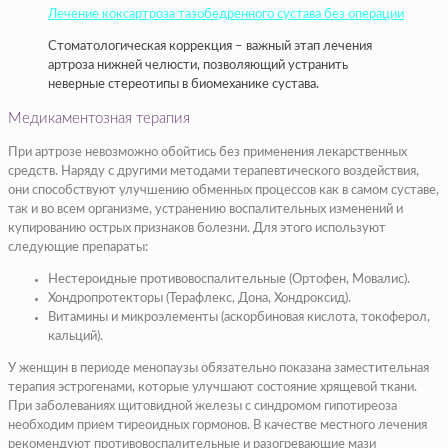
Лечение коксартроза тазобедренного сустава без операции
Стоматологическая коррекция – важный этап лечения
артроза нижней челюсти, позволяющий устранить
неверные стереотипы в биомеханике сустава.
Медикаментозная терапия
При артрозе невозможно обойтись без применения лекарственных
средств. Наряду с другими методами терапевтического воздействия,
они способствуют улучшению обменных процессов как в самом суставе,
так и во всем организме, устранению воспалительных изменений и
купированию острых признаков болезни. Для этого используют
следующие препараты:
Нестероидные противовоспалительные (Ортофен, Мовалис).
Хондропротекторы (Терафлекс, Дона, Хондроксид).
Витамины и микроэлементы (аскорбиновая кислота, токоферол,
кальций).
У женщин в периоде менопаузы обязательно показана заместительная
терапия эстрогенами, которые улучшают состояние хрящевой ткани.
При заболеваниях щитовидной железы с синдромом гипотиреоза
необходим прием тиреоидных гормонов. В качестве местного лечения
рекомендуют противовоспалительные и разогревающие мази