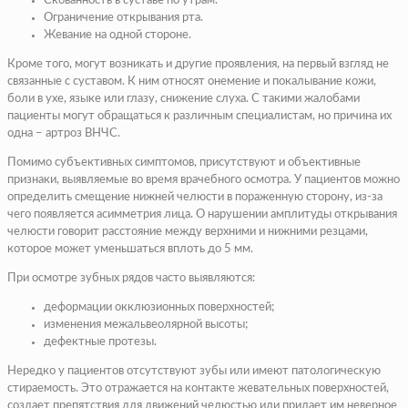
Скованность в суставе по утрам.
Ограничение открывания рта.
Жевание на одной стороне.
Кроме того, могут возникать и другие проявления, на первый взгляд не
связанные с суставом. К ним относят онемение и покалывание кожи,
боли в ухе, языке или глазу, снижение слуха. С такими жалобами
пациенты могут обращаться к различным специалистам, но причина их
одна – артроз ВНЧС.
Помимо субъективных симптомов, присутствуют и объективные
признаки, выявляемые во время врачебного осмотра. У пациентов можно
определить смещение нижней челюсти в пораженную сторону, из-за
чего появляется асимметрия лица. О нарушении амплитуды открывания
челюсти говорит расстояние между верхними и нижними резцами,
которое может уменьшаться вплоть до 5 мм.
При осмотре зубных рядов часто выявляются:
деформации окклюзионных поверхностей;
изменения межальвеолярной высоты;
дефектные протезы.
Нередко у пациентов отсутствуют зубы или имеют патологическую
стираемость. Это отражается на контакте жевательных поверхностей,
создает препятствия для движений челюстью или придает им неверное