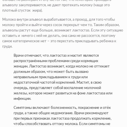
альвеолу закупориваются, не дают протекать молоку (чаще это
плотный сгусток жира).
Молоко внутри альвеол вырабатывается, а проход, для того чтобы
молоку пройти и выйти через сосок перекрыт чем то. Таким образом,
альвеолы растут еще больше, возникает лактостаз. Если эту ситуацию
оставить и ничего с ней не делать, она сама не рассосется, поэтому
самое категорическое нет – это перестать прикладывать ребенка к
груди.
Врачи отмечают, что лактостаз и мастит являются
распространёнными проблемами среди кормящих
женщин. Лактостаз возникает, когда молоко не оттекает
должным образом, что может быть вызвано
неправильным прикладыванием к груди или
недостаточной частотой кормлений. Мастит, в свою
очередь, представляет собой воспаление молочной
железы, которое может развиться на фоне лактостаза или
инфекции.
Симптомы включают болезненность, покраснение и отёк
груди, а также общее недомогание. Врачи рекомендуют
при первых признаках лактостаза продолжать кормление,
чтобы способствовать оттоку молока. Если симптомы не