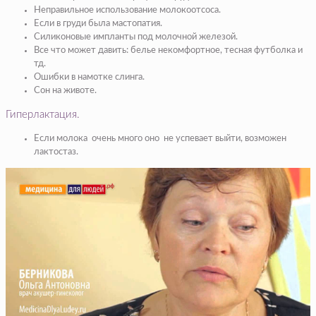
Неправильное использование молокоотсоса.
Если в груди была мастопатия.
Силиконовые импланты под молочной железой.
Все что может давить: белье некомфортное, тесная футболка и
тд.
Ошибки в намотке слинга.
Сон на животе.
Гиперлактация.
Если молока очень много оно не успевает выйти, возможен
лактостаз.