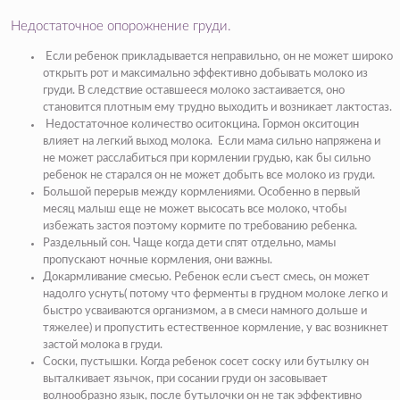
Недостаточное опорожнение груди.
Если ребенок прикладывается неправильно, он не может широко
открыть рот и максимально эффективно добывать молоко из
груди. В следствие оставшееся молоко застаивается, оно
становится плотным ему трудно выходить и возникает лактостаз.
Недостаточное количество оситокцина. Гормон окситоцин
влияет на легкий выход молока. Если мама сильно напряжена и
не может расслабиться при кормлении грудью, как бы сильно
ребенок не старался он не может добыть все молоко из груди.
Большой перерыв между кормлениями. Особенно в первый
месяц малыш еще не может высосать все молоко, чтобы
избежать застоя поэтому кормите по требованию ребенка.
Раздельный сон. Чаще когда дети спят отдельно, мамы
пропускают ночные кормления, они важны.
Докармливание смесью. Ребенок если съест смесь, он может
надолго уснуть( потому что ферменты в грудном молоке легко и
быстро усваиваются организмом, а в смеси намного дольше и
тяжелее) и пропустить естественное кормление, у вас возникнет
застой молока в груди.
Соски, пустышки. Когда ребенок сосет соску или бутылку он
выталкивает язычок, при сосании груди он засовывает
волнообразно язык, после бутылочки он не так эффективно