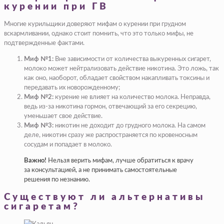
курении при ГВ
Многие курильщики доверяют мифам о курении при грудном
вскармливании, однако стоит помнить, что это только мифы, не
подтвержденные фактами.
Миф №1:
Вне зависимости от количества выкуренных сигарет,
молоко может нейтрализовать действие никотина. Это ложь, так
как оно, наоборот, обладает свойством накапливать токсины и
передавать их новорожденному;
Миф №2:
курение не влияет на количество молока. Неправда,
ведь из-за никотина гормон, отвечающий за его секрецию,
уменьшает свое действие.
Миф №3:
никотин не доходит до грудного молока. На самом
деле, никотин сразу же распространяется по кровеносным
сосудам и попадает в молоко.
Важно!
Нельзя верить мифам, лучше обратиться к врачу
за консультацией, а не принимать самостоятельные
решения по незнанию.
Существуют ли альтернативы
сигаретам?