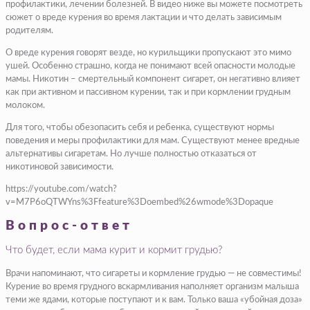
профилактики, лечении болезней. В видео ниже вы можете посмотреть
сюжет о вреде курения во время лактации и что делать зависимым
родителям.
О вреде курения говорят везде, но курильщики пропускают это мимо
ушей. Особенно страшно, когда не понимают всей опасности молодые
мамы. Никотин – смертельный компонент сигарет, он негативно влияет
как при активном и пассивном курении, так и при кормлении грудным
молоком.
Для того, чтобы обезопасить себя и ребенка, существуют нормы
поведения и меры профилактики для мам. Существуют менее вредные
альтернативы сигаретам. Но лучше полностью отказаться от
никотиновой зависимости.
https://youtube.com/watch?
v=M7P6oQTWYns%3Ffeature%3Doembed%26wmode%3Dopaque
Вопрос-ответ
Что будет, если мама курит и кормит грудью?
Врачи напоминают, что сигареты и кормление грудью — не совместимы!
Курение во время грудного вскармливания наполняет организм малыша
теми же ядами, которые поступают и к вам. Только ваша «убойная доза»