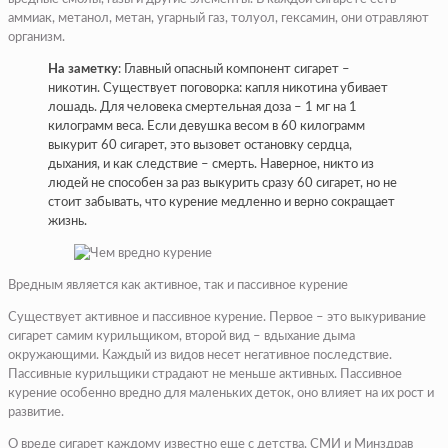
аммиак, метанол, метан, угарный газ, толуол, гексамин, они отравляют
организм.
На заметку
: Главный опасный компонент сигарет –
никотин. Существует поговорка: капля никотина убивает
лошадь. Для человека смертельная доза – 1 мг на 1
килограмм веса. Если девушка весом в 60 килограмм
выкурит 60 сигарет, это вызовет остановку сердца,
дыхания, и как следствие – смерть. Наверное, никто из
людей не способен за раз выкурить сразу 60 сигарет, но не
стоит забывать, что курение медленно и верно сокращает
жизнь.
Вредным является как активное, так и пассивное курение
Существует активное и пассивное курение. Первое – это выкуривание
сигарет самим курильщиком, второй вид – вдыхание дыма
окружающими. Каждый из видов несет негативное последствие.
Пассивные курильщики страдают не меньше активных. Пассивное
курение особенно вредно для маленьких деток, оно влияет на их рост и
развитие.
О вреде сигарет каждому известно еще с детства, СМИ и Минздрав