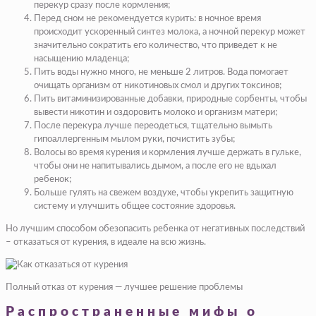
перекур сразу после кормления;
Перед сном не рекомендуется курить: в ночное время
происходит ускоренный синтез молока, а ночной перекур может
значительно сократить его количество, что приведет к не
насыщению младенца;
Пить воды нужно много, не меньше 2 литров. Вода помогает
очищать организм от никотиновых смол и других токсинов;
Пить витаминизированные добавки, природные сорбенты, чтобы
вывести никотин и оздоровить молоко и организм матери;
После перекура лучше переодеться, тщательно вымыть
гипоаллергенным мылом руки, почистить зубы;
Волосы во время курения и кормления лучше держать в гульке,
чтобы они не напитывались дымом, а после его не вдыхал
ребенок;
Больше гулять на свежем воздухе, чтобы укрепить защитную
систему и улучшить общее состояние здоровья.
Но лучшим способом обезопасить ребенка от негативных последствий
– отказаться от курения, в идеале на всю жизнь.
Полный отказ от курения — лучшее решение проблемы
Распространенные мифы о