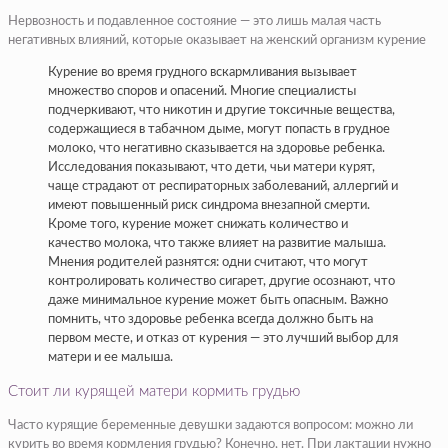
Нервозность и подавленное состояние — это лишь малая часть
негативных влияний, которые оказывает на женский организм курение
Курение во время грудного вскармливания вызывает
множество споров и опасений. Многие специалисты
подчеркивают, что никотин и другие токсичные вещества,
содержащиеся в табачном дыме, могут попасть в грудное
молоко, что негативно сказывается на здоровье ребенка.
Исследования показывают, что дети, чьи матери курят,
чаще страдают от респираторных заболеваний, аллергий и
имеют повышенный риск синдрома внезапной смерти.
Кроме того, курение может снижать количество и
качество молока, что также влияет на развитие малыша.
Мнения родителей разнятся: одни считают, что могут
контролировать количество сигарет, другие осознают, что
даже минимальное курение может быть опасным. Важно
помнить, что здоровье ребенка всегда должно быть на
первом месте, и отказ от курения — это лучший выбор для
матери и ее малыша.
Стоит ли курящей матери кормить грудью
Часто курящие беременные девушки задаются вопросом: можно ли
курить во время кормления грудью? Конечно, нет. При лактации нужно