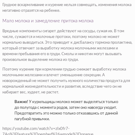
Грудное вскармливание и курение нельзя совмещать, изменения молока
негативно отразятся на ребенке.
Мало молока и замедление притока молока
Вредные компоненты сигарет действуют на сосуды, сужая их. В том
числе, сужаются и молочные протоки, поэтому молоко не может
нормально выводиться. Это приводит к дисбалансу гормона пролактина,
который отвечает за выработку молока молочными железами и
времени пребывания его в груди. Смолы и никотин могут вызывать
произвольное выделение молока из груди.
Поэтому курение при кормлении грудью снижает выработку молока
молочными железами и влечет уменьшение секреции. А
новорожденный не может получить нужного количества продукта для
нормальной жизнедеятельности и развития, вследствие чего он не
набирает вес, худеет, не растет.
Важно!
У курильщицы молоко может выделяться только
до полугода с момента родов, затем оно навсегда уходит.
Предотвратить это можно только отказавшись от данной
пагубной привычки.
https://youtube.com/watch?v=zIx0fr7-
7Ao%3Ffeature%3Doembed%26wmode%3Dopaque