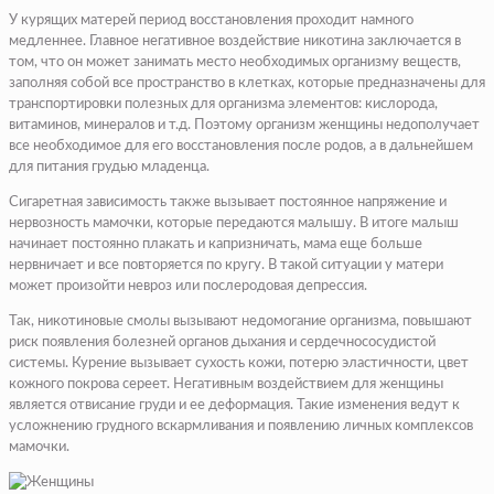
У курящих матерей период восстановления проходит намного
медленнее. Главное негативное воздействие никотина заключается в
том, что он может занимать место необходимых организму веществ,
заполняя собой все пространство в клетках, которые предназначены для
транспортировки полезных для организма элементов: кислорода,
витаминов, минералов и т.д. Поэтому организм женщины недополучает
все необходимое для его восстановления после родов, а в дальнейшем
для питания грудью младенца.
Сигаретная зависимость также вызывает постоянное напряжение и
нервозность мамочки, которые передаются малышу. В итоге малыш
начинает постоянно плакать и капризничать, мама еще больше
нервничает и все повторяется по кругу. В такой ситуации у матери
может произойти невроз или послеродовая депрессия.
Так, никотиновые смолы вызывают недомогание организма, повышают
риск появления болезней органов дыхания и сердечнососудистой
системы. Курение вызывает сухость кожи, потерю эластичности, цвет
кожного покрова сереет. Негативным воздействием для женщины
является отвисание груди и ее деформация. Такие изменения ведут к
усложнению грудного вскармливания и появлению личных комплексов
мамочки.