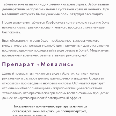
Таблетки мне назначили для лечения остреоартроза. Заболевание
дегенеративным образом изменил суставной хрящ на коленях. При
малейших нагрузках были ужасные боли, затруднялась ходить.
После включения таблеток Ксефокама в комплексную терапию боль
начала стихать, признаки воспалительного процесса стали меньше
беспокоить.
Врач объяснил, что если будет необходимость хирургического
вмешательства, препарат можно будет применять и для отстранения
послеоперационных последствий в виде отеков и болей. Медикамент,
проверенный временем, результативный, рекомендую!
Препарат «Мовалис»
Данный препарат выпускается в виде таблеток, суппозиториев
ректальных и раствора для внутримышечного введения. Средство
относится к производным эноловой кислоты. Отличается препарат
отличными обезболивающими и жаропонижающими свойствами.
Установлено, что практически при любых воспалительных процессах
данное лекарство приносит благоприятный эффект.
Показаниями к применению препарата являются
остеоартроз, анкилозирующий спондилоартрит,