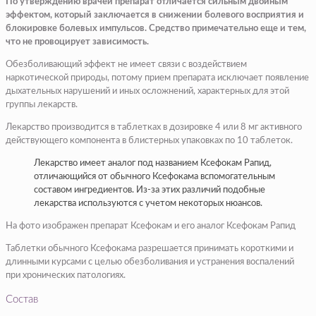
По утверждению врачей препарат отличается сильным двойным
эффектом, который заключается в снижении болевого восприятия и
блокировке болевых импульсов. Средство примечательно еще и тем,
что не провоцирует зависимость.
Обезболивающий эффект не имеет связи с воздействием
наркотической природы, потому прием препарата исключает появление
дыхательных нарушений и иных осложнений, характерных для этой
группы лекарств.
Лекарство производится в таблетках в дозировке 4 или 8 мг активного
действующего компонента в блистерных упаковках по 10 таблеток.
Лекарство имеет аналог под названием Ксефокам Рапид,
отличающийся от обычного Ксефокама вспомогательным
составом ингредиентов. Из-за этих различий подобные
лекарства используются с учетом некоторых нюансов.
На фото изображен препарат Ксефокам и его аналог Ксефокам Рапид
Таблетки обычного Ксефокама разрешается принимать короткими и
длинными курсами с целью обезболивания и устранения воспалений
при хронических патологиях.
Состав