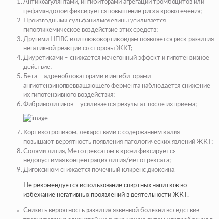
Антикоагулянтами, ингибиторами агрегации тромбоцитов или
цефамандолом фиксируется повышение риска кровотечения;
Производными сульфанилмочевины усиливается
гипогликемическое воздействие этих средств;
Другими НПВС или глюкокортикоидам появляется риск развития
негативной реакции со стороны ЖКТ;
Диуретиками – снижается мочегонный эффект и гипотензивное
действие;
Бета – адреноблокаторами и ингибиторами
ангиотензинопревращающего фермента наблюдается снижение
их гипотензивного воздействия;
Фибринолитиков – усиливается результат после их приема;
Кортикотропином, лекарствами с содержанием калия –
повышают вероятность появления патологических явлений ЖКТ;
Солями лития, Метотрексатом в крови фиксируется
недопустимая концентрация лития/метотрексата;
Дигоксином снижается почечный клиренс диоксина.
Не рекомендуется использование спиртных напитков во
избежание негативных проявлений в деятельности ЖКТ.
Снизить вероятность развития язвенной болезни вследствие