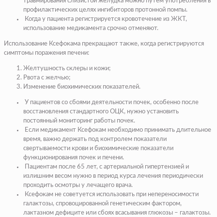
травмирования слизистой желудка можно путем употребления в
профилактических целях ингибиторов протонной помпы.
Когда у пациента регистрируется кровотечение из ЖКТ,
использование медикамента срочно отменяют.
Использование Ксефокама прекращают также, когда регистрируются
симптомы поражения печени:
Желтушность склеры и кожи;
Рвота с желчью;
Изменение биохимических показателей.
У пациентов со сбоями деятельности почек, особенно после
восстановления стандартного ОЦК, нужно установить
постоянный мониторинг работы почек.
Если медикамент Ксефокам необходимо принимать длительное
время, важно держать под контролем показатели
свертываемости крови и биохимические показатели
функционирования почек и печени.
Пациентам после 65 лет, с артериальной гипертензией и
излишним весом нужно в период курса лечения периодически
проходить осмотры у лечащего врача.
Ксефокам не советуется использовать при непереносимости
галактозы, спровоцированной генетическим фактором,
лактазном дефиците или сбоях всасывания глюкозы – галактозы.