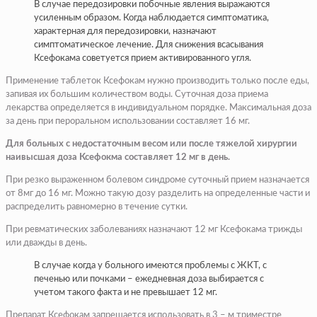
В случае передозировки побочные явления выражаются
усиленным образом. Когда наблюдается симптоматика,
характерная для передозировки, назначают
симптоматическое лечение. Для снижения всасывания
Ксефокама советуется прием активированного угля.
Применение таблеток Ксефокам нужно производить только после еды,
запивая их большим количеством воды. Суточная доза приема
лекарства определяется в индивидуальном порядке. Максимальная доза
за день при пероральном использовании составляет 16 мг.
Для больных с недостаточным весом или после тяжелой хирургии
наивысшая доза Ксефокма составляет 12 мг в день.
При резко выраженном болевом синдроме суточный прием назначается
от 8мг до 16 мг. Можно такую дозу разделить на определенные части и
распределить равномерно в течение сутки.
При ревматических заболеваниях назначают 12 мг Ксефокама трижды
или дважды в день.
В случае когда у больного имеются проблемы с ЖКТ, с
печенью или почками – ежедневная доза выбирается с
учетом такого факта и не превышает 12 мг.
Препарат Ксефокам запрещается использовать в 3 – м триместре