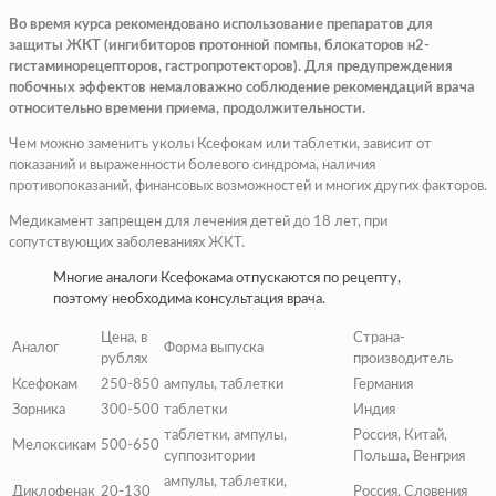
Во время курса рекомендовано использование препаратов для
защиты ЖКТ (ингибиторов протонной помпы, блокаторов н2-
гистаминорецепторов, гастропротекторов). Для предупреждения
побочных эффектов немаловажно соблюдение рекомендаций врача
относительно времени приема, продолжительности.
Чем можно заменить уколы Ксефокам или таблетки, зависит от
показаний и выраженности болевого синдрома, наличия
противопоказаний, финансовых возможностей и многих других факторов.
Медикамент запрещен для лечения детей до 18 лет, при
сопутствующих заболеваниях ЖКТ.
Многие аналоги Ксефокама отпускаются по рецепту,
поэтому необходима консультация врача.
Цена, в
Страна-
Аналог
Форма выпуска
рублях
производитель
Ксефокам
250-850
ампулы, таблетки
Германия
Зорника
300-500
таблетки
Индия
таблетки, ампулы,
Россия, Китай,
Мелоксикам
500-650
суппозитории
Польша, Венгрия
ампулы, таблетки,
Диклофенак
20-130
Россия, Словения