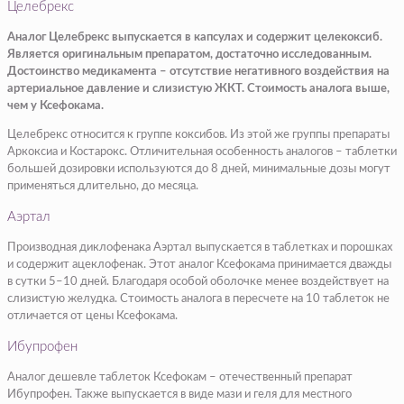
Целебрекс
Аналог Целебрекс выпускается в капсулах и содержит целекоксиб.
Является оригинальным препаратом, достаточно исследованным.
Достоинство медикамента – отсутствие негативного воздействия на
артериальное давление и слизистую ЖКТ. Стоимость аналога выше,
чем у Ксефокама.
Целебрекс относится к группе коксибов. Из этой же группы препараты
Аркоксиа и Костарокс. Отличительная особенность аналогов – таблетки
большей дозировки используются до 8 дней, минимальные дозы могут
применяться длительно, до месяца.
Аэртал
Производная диклофенака Аэртал выпускается в таблетках и порошках
и содержит ацеклофенак. Этот аналог Ксефокама принимается дважды
в сутки 5–10 дней. Благодаря особой оболочке менее воздействует на
слизистую желудка. Стоимость аналога в пересчете на 10 таблеток не
отличается от цены Ксефокама.
Ибупрофен
Аналог дешевле таблеток Ксефокам – отечественный препарат
Ибупрофен. Также выпускается в виде мази и геля для местного