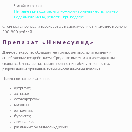
Читайте также:
Питание при подагре: что можно и что нельзя есть, пример
недельного меню, рецепты при подагре
Стоимость препарата варьируется, в зависимости от упаковки, в районе
500-800 рублей.
Препарат «Нимесулид»
Данное лекарство обладает не только антивоспалительным и
антиболевым воздействием. Средство имеет и антиоксидантные
свойства, благодаря которым препарат ингибирует вещества,
разрушающие хрящевые ткани и коллагеновые волокна.
Применяется средство при:
артритах;
артрозах;
остеоартрозах;
миалгии;
артралгии;
бурситах;
лихорадке;
различных болевых синдромах.