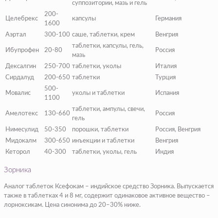
суппозитории, мазь и гель
200-
Целебрекс
капсулы
Германия
1600
Аэртал
300-100
саше, таблетки, крем
Венгрия
таблетки, капсулы, гель,
Ибупрофен
20-80
Россия
мазь
Дексалгин
250-700
таблетки, уколы
Италия
Сирдалуд
200-650
таблетки
Турция
500-
Мовалис
уколы и таблетки
Испания
1100
таблетки, ампулы, свечи,
Амелотекс
130-660
Россия
гель
Нимесулид
50-350
порошки, таблетки
Россия, Венгрия
Мидокалм
300-650
инъекции и таблетки
Венгрия
Кеторол
40-300
таблетки, уколы, гель
Индия
Зорника
Аналог таблеток Ксефокам – индийское средство Зорника. Выпускается
также в таблетках 4 и 8 мг, содержит одинаковое активное вещество –
лорноксикам. Цена синонима до 20–30% ниже.