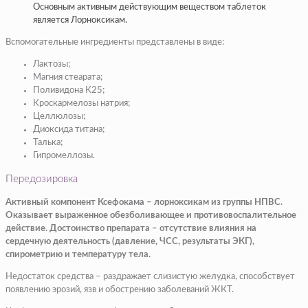
Основным активным действующим веществом таблеток
является Лорноксикам.
Вспомогательные ингредиенты представлены в виде:
Лактозы;
Магния стеарата;
Поливидона К25;
Кроскармелозы натрия;
Целлюлозы;
Диоксида титана;
Талька;
Гипромеллозы.
Передозировка
Активный компонент Ксефокама – лорноксикам из группы НПВС.
Оказывает выраженное обезболивающее и противовоспалительное
действие. Достоинство препарата – отсутствие влияния на
сердечную деятельность (давление, ЧСС, результаты ЭКГ),
спирометрию и температуру тела.
Недостаток средства – раздражает слизистую желудка, способствует
появлению эрозий, язв и обострению заболеваний ЖКТ.