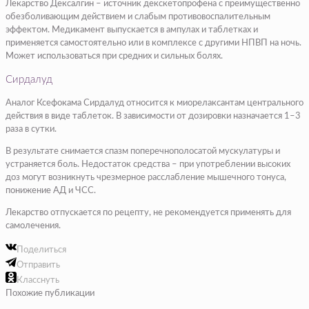
Лекарство Дексалгин – источник декскетопрофена с преимущественно
обезболивающим действием и слабым противовоспалительным
эффектом. Медикамент выпускается в ампулах и таблетках и
применяется самостоятельно или в комплексе с другими НПВП на ночь.
Может использоваться при средних и сильных болях.
Сирдалуд
Аналог Ксефокама Сирдалуд относится к миорелаксантам центрального
действия в виде таблеток. В зависимости от дозировки назначается 1–3
раза в сутки.
В результате снимается спазм поперечнополосатой мускулатуры и
устраняется боль. Недостаток средства – при употреблении высоких
доз могут возникнуть чрезмерное расслабление мышечного тонуса,
понижение АД и ЧСС.
Лекарство отпускается по рецепту, не рекомендуется применять для
самолечения.
Поделиться
Отправить
Класснуть
Похожие публикации