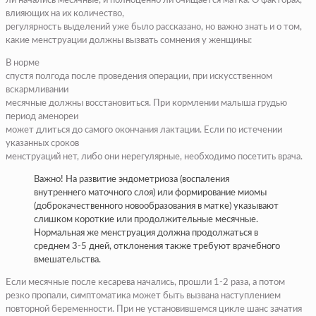
ли начались месячные, и полноценно ли очищается матка. О факторах,
влияющих на их количество,
регулярность выделений уже было рассказано, но важно знать и о том,
какие менструации должны вызвать сомнения у женщины:
В норме
спустя полгода после проведения операции, при искусственном
вскармливании
месячные должны восстановиться. При кормлении малыша грудью
период аменореи
может длиться до самого окончания лактации. Если по истечении
указанных сроков
менструаций нет, либо они нерегулярные, необходимо посетить врача.
Важно! На развитие эндометриоза (воспаления
внутреннего маточного слоя) или формирование миомы
(доброкачественного новообразования в матке) указывают
слишком короткие или продолжительные месячные.
Нормальная же менструация должна продолжаться в
среднем 3-5 дней, отклонения также требуют врачебного
вмешательства.
Если месячные после кесарева начались, прошли 1-2 раза, а потом
резко пропали, симптоматика может быть вызвана наступлением
повторной беременности. При не установившемся цикле шанс зачатия