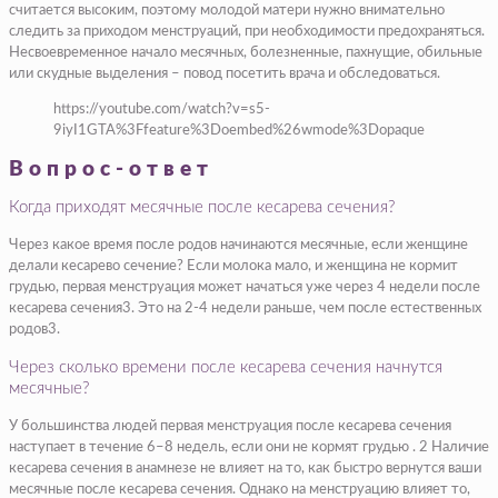
считается высоким, поэтому молодой матери нужно внимательно
следить за приходом менструаций, при необходимости предохраняться.
Несвоевременное начало месячных, болезненные, пахнущие, обильные
или скудные выделения – повод посетить врача и обследоваться.
https://youtube.com/watch?v=s5-
9iyI1GTA%3Ffeature%3Doembed%26wmode%3Dopaque
Вопрос-ответ
Когда приходят месячные после кесарева сечения?
Через какое время после родов начинаются месячные, если женщине
делали кесарево сечение? Если молока мало, и женщина не кормит
грудью, первая менструация может начаться уже через 4 недели после
кесарева сечения3. Это на 2-4 недели раньше, чем после естественных
родов3.
Через сколько времени после кесарева сечения начнутся
месячные?
У большинства людей первая менструация после кесарева сечения
наступает в течение 6–8 недель, если они не кормят грудью . 2 Наличие
кесарева сечения в анамнезе не влияет на то, как быстро вернутся ваши
месячные после кесарева сечения. Однако на менструацию влияет то,