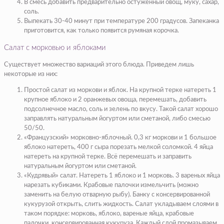
В смесь добавить предварительно остуженный овощ, муку, сахар,
соль.
Выпекать 30-40 минут при температуре 200 градусов. Запеканка
приготовится, как только появится румяная корочка.
Салат с морковью и яблоками
Существует множество вариаций этого блюда. Приведем лишь
некоторые из них:
Простой салат из моркови и яблок. На крупной терке натереть 1
крупное яблоко и 2 оранжевых овоща, перемешать, добавить
подсолнечное масло, соль и зелень по вкусу. Такой салат хорошо
заправлять натуральным йогуртом или сметаной, либо смесью
50/50.
«Французский» морковно-яблочный. 0,3 кг моркови и 1 большое
яблоко натереть, 400 г сыра порезать мелкой соломкой. 4 яйца
натереть на крупной терке. Всё перемешать и заправить
натуральным йогуртом или сметаной.
«Кудрявый» салат. Натереть 1 яблоко и 1 морковь. 3 вареных яйца
нарезать кубиками. Крабовые палочки измельчить (можно
заменить на белую отварную рыбу). Банку с консервированной
кукурузой открыть, слить жидкость. Салат укладываем слоями в
таком порядке: морковь, яблоко, вареные яйца, крабовые
палочки, консервированная кукуруза. Каждый слой промазываем