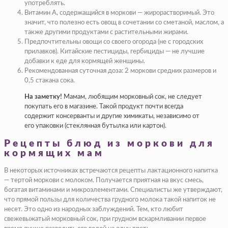
употреблять.
Витамин А, содержащийся в моркови — жирорастворимый. Это
значит, что полезно есть овощ в сочетании со сметаной, маслом, а
также другими продуктами с растительными жирами.
Предпочтительны овощи со своего огорода (не с городских
прилавков). Китайские пестициды, гербициды — не лучшие
добавки к еде для кормящей женщины.
Рекомендованная суточная доза: 2 моркови средних размеров и
0,5 стакана сока.
На заметку!
Мамам, любящим морковный сок, не следует
покупать его в магазине. Такой продукт почти всегда
содержит консерванты и другие химикаты, независимо от
его упаковки (стеклянная бутылка или картон).
Рецепты блюд из моркови для
кормящих мам
В некоторых источниках встречаются рецепты лактационного напитка
— тертой моркови с молоком. Получается приятная на вкус смесь,
богатая витаминами и микроэлементами. Специалисты же утверждают,
что прямой пользы для количества грудного молока такой напиток не
несет. Это одно из народных заблуждений. Тем, кто любит
свежевыжатый морковный сок, при грудном вскармливании первое