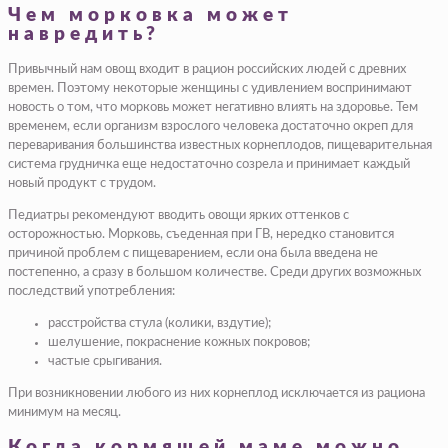
Чем морковка может
навредить?
Привычный нам овощ входит в рацион российских людей с древних
времен. Поэтому некоторые женщины с удивлением воспринимают
новость о том, что морковь может негативно влиять на здоровье. Тем
временем, если организм взрослого человека достаточно окреп для
переваривания большинства известных корнеплодов, пищеварительная
система грудничка еще недостаточно созрела и принимает каждый
новый продукт с трудом.
Педиатры рекомендуют вводить овощи ярких оттенков с
осторожностью. Морковь, съеденная при ГВ, нередко становится
причиной проблем с пищеварением, если она была введена не
постепенно, а сразу в большом количестве. Среди других возможных
последствий употребления:
расстройства стула (колики, вздутие);
шелушение, покраснение кожных покровов;
частые срыгивания.
При возникновении любого из них корнеплод исключается из рациона
минимум на месяц.
Когда кормящей маме можно