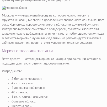
время лучше разводить его водой на одну треть.
Морковь — универсальный овощ, из которого можно готовить
фруктовые, овощные смузи с добавлением свекольного или тыквенного
сока. Корнеплод хорошо сочетается с яблоком и другими фруктами.
Интересно вкусовое сочетание с сельдереем, гранатом. Любителям
сладкого можно добавлять в напитки и салаты небольшую ложку меда.
А вот есть морковь с мучными изделиями не рекомендуется: выпечка
забивает кишечник, препятствует усвоению полезных веществ.
Морковно-творожная запеканка
Этот десерт — настоящая морковная находка при лактации, а также он
подходит для тех, кто ценит здоровое питание.
Ингредиенты:
2 большие морковки;
4 ст. л. творога;
4 ложки манной крупы;
40 г сахара;
1 ст. л. сливочного масла;
большое яблоко;
щепотка соли.