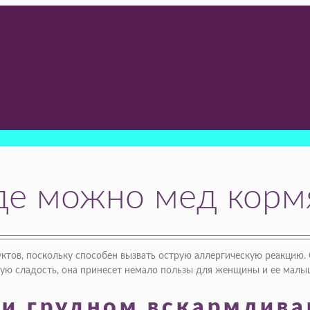
иде можно мед кор
тов, поскольку способен вызвать острую аллергическую реакцию. 
ую сладость, она принесет немало пользы для женщины и ее малы
ри грудном вскармлива