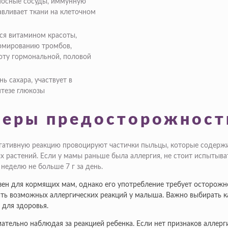
носные сосуды, иммунную
авливает ткани на клеточном
тся витамином красоты,
рмированию тромбов,
оту гормональной, половой
нь сахара, участвует в
нтезе глюкозы
меры предосторожност
негативную реакцию провоцируют частички пыльцы, которые содерж
х растений. Если у мамы раньше была аллергия, не стоит испытыва
неделю не больше 7 г за день.
зен для кормящих мам, однако его употребление требует осторожн
ать возможных аллергических реакций у малыша. Важно выбирать ка
 для здоровья.
ельно наблюдая за реакцией ребенка. Если нет признаков аллерги