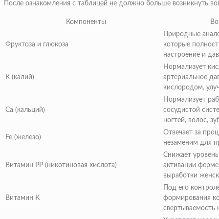
После ознакомления с таблицей не должно больше возникнуть во
Компоненты
Воздейств
Природные анало
Фруктоза и глюкоза
которые полност
настроение и да
Нормализует кис
К (калий)
артериальное дав
кислородом, улу
Нормализует раб
Са (кальций)
сосудистой сист
ногтей, волос, зу
Отвечает за про
Fe (железо)
незаменим для п
Снижает уровень 
Витамин РР (никотиновая кислота)
активации ферме
выработки женск
Под его контрол
Витамин К
формирования ко
свертываемость 