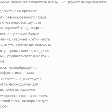
проса, можно ли женщине есть мед при грудном вскармливании.
ие на организм
ги рафинированного сахара,
ью усваиваются, улучшая
вая хороший заряд энергии
лотно-щелочной баланс,
ление, снабжает клетки мозга
чшая умственную деятельность
оту нервных клеток, сердечно-
емы, улучшает состояние кожи,
бов
цессы кровообращения,
рофилактики анемии
холестерина, участвует в
нтов, необходимых для
их половых гормонов
ем процессы восстановления,
стной ткани, он нормализует
крови