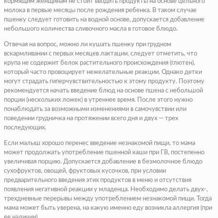
кормящим женщинам не стоит вводить продукты на основе цельного
молока в первые месяцы после рождения ребенка. В таком случае
пшенку следует готовить на водной основе, допускается добавление
небольшого количества сливочного масла в готовое блюдо.
Отвечая на вопрос, можно ли кушать пшенку при грудном
вскармливании с первых месяцев лактации, следует отметить, что
крупа не содержит белок растительного происхождения (глютен),
который часто провоцирует нежелательные реакции. Однако детки
могут страдать гиперчувствительностью к этому продукту. Поэтому
рекомендуется начать введение блюд на основе пшена с небольшой
порции (нескольких ложек) в утреннее время. После этого нужно
понаблюдать за возможными изменениями в самочувствии или
поведении грудничка на протяжении всего дня и двух — трех
последующих.
Если малыш хорошо перенес введение незнакомой пищи, то мама
может продолжать употребление пшенной каши при ГВ, постепенно
увеличивая порцию. Допускается добавление в безмолочное блюдо
сухофруктов, овощей, фруктовых кусочков, при условии
предварительного введения этих продуктов в меню и отсутствия
появления негативной реакции у младенца. Необходимо делать двух-,
трехдневные перерывы между употреблением незнакомой пищи. Тогда
мама может быть уверена, на какую именно еду возникла аллергия (при
ее наличии).