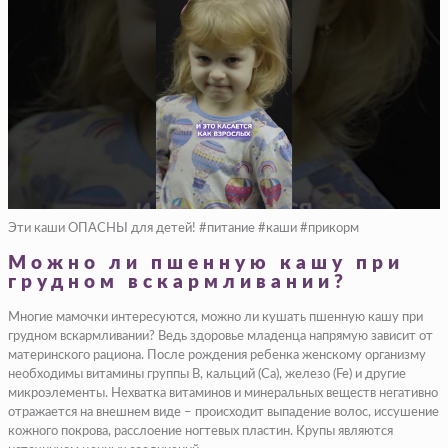
Эти каши ОПАСНЫ для детей! #питание #каши #прикорм
Можно ли пшенную кашу при
грудном вскармливании?
Многие мамочки интересуются, можно ли кушать пшенную кашу при
грудном вскармливании? Ведь здоровье младенца напрямую зависит от
материнского рациона. После рождения ребенка женскому организму
необходимы витамины группы B, кальций (Ca), железо (Fe) и другие
микроэлементы. Нехватка витаминов и минеральных веществ негативно
отражается на внешнем виде – происходит выпадение волос, иссушение
кожного покрова, расслоение ногтевых пластин. Крупы являются