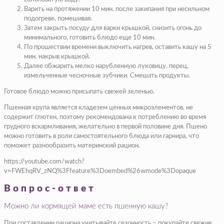
Варить на протяжении 10 мин. после закипания при несильном
подогреве, помешивая.
Затем закрыть посуду для варки крышкой, снизить огонь до
минимального, готовить блюдо еще 10 мин.
По прошествии времени выключить нагрев, оставить кашу на 5
мин. накрыв крышкой.
Далее обжарить мелко нарубленную луковицу, перец,
измельченные чесночные зубчики. Смешать продукты.
Готовое блюдо можно присыпать свежей зеленью.
Пшенная крупа является кладезем ценных микроэлементов, не
содержит глютен, поэтому рекомендована к потреблению во время
грудного вскармливания, желательно в первой половине дня. Пшено
можно готовить в роли самостоятельного блюда или гарнира, что
поможет разнообразить материнский рацион.
https://youtube.com/watch?
v=FWEhqRV_zNQ%3Ffeature%3Doembed%26wmode%3Dopaque
Вопрос-ответ
Можно ли кормящей маме есть пшенную кашу?
При составлении рациона учитывайте сезонность – покупайте свежие