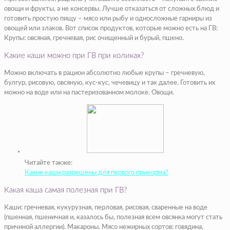
овощи и фрукты, а не консервы. Лучше отказаться от сложных блюд и
готовить простую пищу – мясо или рыбу и односложные гарниры из
овощей или злаков. Вот список продуктов, которые можно есть на ГВ:
Крупы: овсяная, гречневая, рис очищенный и бурый, пшено.
Какие каши можно при ГВ при коликах?
Можно включать в рацион абсолютно любые крупы – гречневую,
булгур, рисовую, овсяную, кус-кус, чечевицу и так далее. Готовить их
можно на воде или на пастеризованном молоке. Овощи.
Читайте также:
Какие каши разрешены для первого прикорма?
Какая каша самая полезная при ГВ?
Каши: гречневая, кукурузная, перловая, рисовая, сваренные на воде
(пшенная, пшеничная и, казалось бы, полезная всем овсянка могут стать
причиной аллергии). Макароны. Мясо нежирных сортов: говядина,