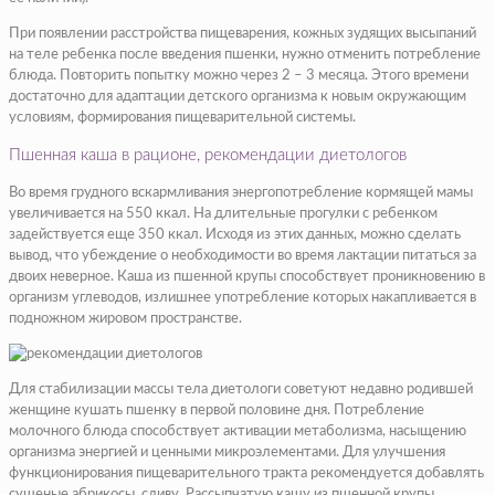
При появлении расстройства пищеварения, кожных зудящих высыпаний
на теле ребенка после введения пшенки, нужно отменить потребление
блюда. Повторить попытку можно через 2 – 3 месяца. Этого времени
достаточно для адаптации детского организма к новым окружающим
условиям, формирования пищеварительной системы.
Пшенная каша в рационе, рекомендации диетологов
Во время грудного вскармливания энергопотребление кормящей мамы
увеличивается на 550 ккал. На длительные прогулки с ребенком
задействуется еще 350 ккал. Исходя из этих данных, можно сделать
вывод, что убеждение о необходимости во время лактации питаться за
двоих неверное. Каша из пшенной крупы способствует проникновению в
организм углеводов, излишнее употребление которых накапливается в
подножном жировом пространстве.
Для стабилизации массы тела диетологи советуют недавно родившей
женщине кушать пшенку в первой половине дня. Потребление
молочного блюда способствует активации метаболизма, насыщению
организма энергией и ценными микроэлементами. Для улучшения
функционирования пищеварительного тракта рекомендуется добавлять
сушеные абрикосы, сливу. Рассыпчатую кашу из пшенной крупы,