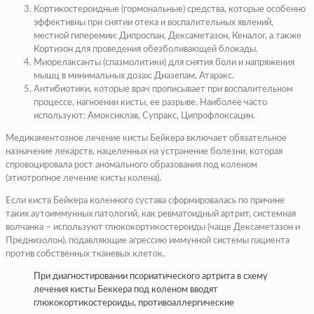
Кортикостероидные (гормональные) средства, которые особенно
эффективны при снятии отека и воспалительных явлений,
местной гиперемии: Дипроспан, Дексаметазон, Кеналог, а также
Кортизон для проведения обезболивающей блокады.
Миорелаксанты (спазмолитики) для снятия боли и напряжения
мышц в минимальных дозах: Диазепам, Атаракс.
Антибиотики, которые врач прописывает при воспалительном
процессе, нагноении кисты, ее разрыве. Наиболее часто
используют: Амоксиклав, Супракс, Ципрофлоксацин.
Медикаментозное лечение кисты Бейкера включает обязательное
назначение лекарств, нацеленных на устранение болезни, которая
спровоцировала рост аномального образования под коленом
(этиотропное лечение кисты колена).
Если киста Бейкера коленного сустава сформировалась по причине
таких аутоиммунных патологий, как ревматоидный артрит, системная
волчанка – используют глюкокортикостероиды (чаще Дексаметазон и
Преднизолон), подавляющие агрессию иммунной системы пациента
против собственных тканевых клеток.
При диагностировании псориатического артрита в схему
лечения кисты Беккера под коленом вводят
глюкокортикостероиды, противоаллергические