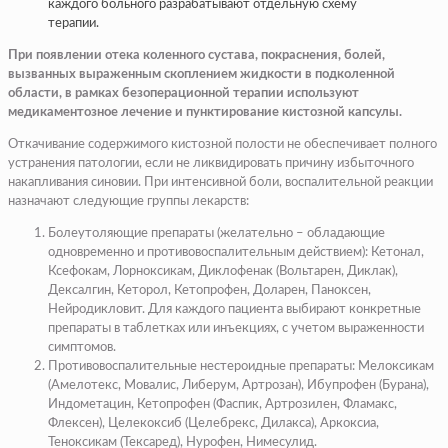
каждого больного разрабатывают отдельную схему
терапии.
При появлении отека коленного сустава, покраснения, болей,
вызванных выраженным скоплением жидкости в подколенной
области, в рамках безоперационной терапии используют
медикаментозное лечение и пунктирование кистозной капсулы.
Откачивание содержимого кистозной полости не обеспечивает полного
устранения патологии, если не ликвидировать причину избыточного
накапливания синовии. При интенсивной боли, воспалительной реакции
назначают следующие группы лекарств:
Болеутоляющие препараты (желательно – обладающие
одновременно и противовоспалительным действием): Кетонал,
Ксефокам, Лорноксикам, Диклофенак (Вольтарен, Диклак),
Дексалгин, Кеторол, Кетопрофен, Доларен, Паноксен,
Нейродикловит. Для каждого пациента выбирают конкретные
препараты в таблетках или инъекциях, с учетом выраженности
симптомов.
Противовоспалительные нестероидные препараты: Мелоксикам
(Амелотекс, Мовалис, Либерум, Артрозан), Ибупрофен (Бурана),
Индометацин, Кетопрофен (Фаспик, Артрозилен, Фламакс,
Флексен), Целекоксиб (Целебрекс, Дилакса), Аркоксиа,
Теноксикам (Тексаред), Нурофен, Нимесулид.