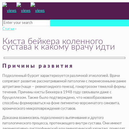
Статьи
›
Киста бейкера коленного
сустава к какому врачу идти
Причины развития
Подколенный бурсит характеризуется различной этиологией. Врачи
сопрягают развитие рассматриваемой патологии с перенесенными ранее
артритами (чаще – ревматоидного генеза), гонартрозом тяжелой формы
течения. Причины кисты Беккера в 1948 году связывали даже с
бруцеллезом. Также было подтверждено, что новообразования
способны формироваться на фоне пигментно-ворсинчатого синовита,
хронического микроповреждения суставов.
Доказана взаимосвязь подколенного выпячивания и другого
патологического процесса, протекающего внутри сустава. Они имеют
дегенеративно-дистрофический или ревматический характер, приводят