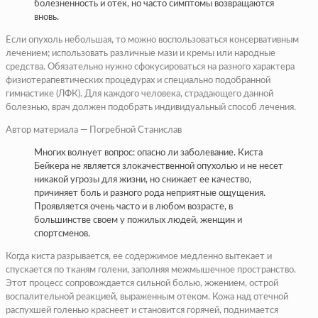
болезненность и отек, но часто симптомы возвращаются
вновь.
Если опухоль небольшая, то можно воспользоваться консервативным
лечением; использовать различные мази и кремы или народные
средства. Обязательно нужно сфокусироваться на разного характера
физиотерапевтических процедурах и специально подобранной
гимнастике (ЛФК). Для каждого человека, страдающего данной
болезнью, врач должен подобрать индивидуальный способ лечения.
Автор материала —
Погребной Станислав
Многих волнует вопрос: опасно ли заболевание. Киста
Бейкера не является злокачественной опухолью и не несет
никакой угрозы для жизни, но снижает ее качество,
причиняет боль и разного рода неприятные ощущения.
Проявляется очень часто и в любом возрасте, в
большинстве своем у пожилых людей, женщин и
спортсменов.
Когда киста разрывается, ее содержимое медленно вытекает и
спускается по тканям голени, заполняя межмышечное пространство.
Этот процесс сопровождается сильной болью, жжением, острой
воспалительной реакцией, выраженным отеком. Кожа над отечной
распухшей голенью краснеет и становится горячей, поднимается