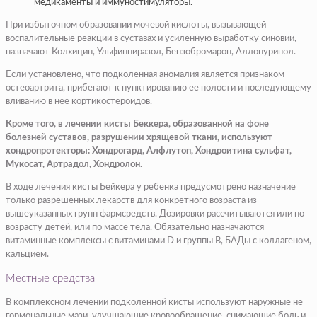
медикаменты и иммуностимуляторы.
При избыточном образовании мочевой кислоты, вызывающей
воспалительные реакции в суставах и усиленную выработку синовии,
назначают Колхицин, Ульфинпиразол, Бензобромарон, Аллопуринол.
Если установлено, что подколенная аномалия является признаком
остеоартрита, прибегают к пунктированию ее полости и последующему
вливанию в нее кортикостероидов.
Кроме того, в лечении кисты Беккера, образованной на фоне
болезней суставов, разрушении хрящевой ткани, используют
хондропротекторы: Хондрогард, Алфлутоп, Хондроитина сульфат,
Мукосат, Артрадол, Хондролон.
В ходе лечения кисты Бейкера у ребенка предусмотрено назначение
только разрешенных лекарств для конкретного возраста из
вышеуказанных групп фармсредств. Дозировки рассчитываются или по
возрасту детей, или по массе тела. Обязательно назначаются
витаминные комплексы с витаминами D и группы B, БАДы с коллагеном,
кальцием.
Местные средства
В комплексном лечении подколенной кисты используют наружные не
гормональные мази, улучшающие кровообращение, снимающие боль и