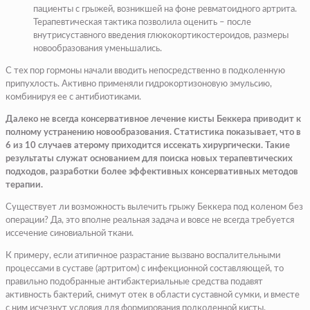
пациенты с грыжей, возникшей на фоне ревматоидного артрита.
Терапевтическая тактика позволила оценить – после
внутрисуставного введения глюкокортикостероидов, размеры
новообразования уменьшались.
С тех пор гормоны начали вводить непосредственно в подколенную
припухлость. Активно применяли гидрокортизоновую эмульсию,
комбинируя ее с антибиотиками.
Далеко не всегда консервативное лечение кисты Беккера приводит к
полному устранению новообразования. Статистика показывает, что в
6 из 10 случаев атерому приходится иссекать хирургически. Такие
результаты служат основанием для поиска новых терапевтических
подходов, разработки более эффективных консервативных методов
терапии.
Существует ли возможность вылечить грыжу Беккера под коленом без
операции? Да, это вполне реальная задача и вовсе не всегда требуется
иссечение синовиальной ткани.
К примеру, если атипичное разрастание вызвано воспалительными
процессами в суставе (артритом) с инфекционной составляющей, то
правильно подобранные антибактериальные средства подавят
активность бактерий, снимут отек в области суставной сумки, и вместе
с ним исчезнут условия для формирования подколенной кисты.