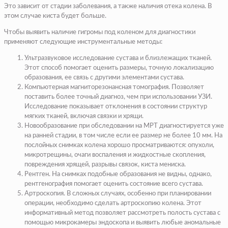
Это зависит от стадии заболевания, а также наличия отека колена. В
этом случае киста будет больше.
Чтобы выявить наличие гигромы под коленом для диагностики
применяют следующие инструментальные методы:
Ультразвуковое исследование сустава и близлежащих тканей.
Этот способ помогает оценить размеры, точную локализацию
образования, ее связь с другими элементами сустава.
Компьютерная магниторезонансная томография. Позволяет
поставить более точный диагноз, чем при использовании УЗИ.
Исследование показывает отклонения в состоянии структур
мягких тканей, включая связки и хрящи.
Новообразование при обследовании на МРТ диагностируется уже
на ранней стадии, в том числе если ее размер не более 10 мм. На
послойных снимках колена хорошо просматриваются: опухоли,
микротрещины, очаги воспаления и жидкостные скопления,
повреждения хрящей, разрывы связок,
киста мениска
.
Рентген. На снимках подобные образования не видны, однако,
рентгенография помогает оценить состояние всего сустава.
Артроскопия. В сложных случаях, особенно при планировании
операции, необходимо сделать артроскопию колена. Этот
информативный метод позволяет рассмотреть полость сустава с
помощью микрокамеры эндоскопа и выявить любые аномальные