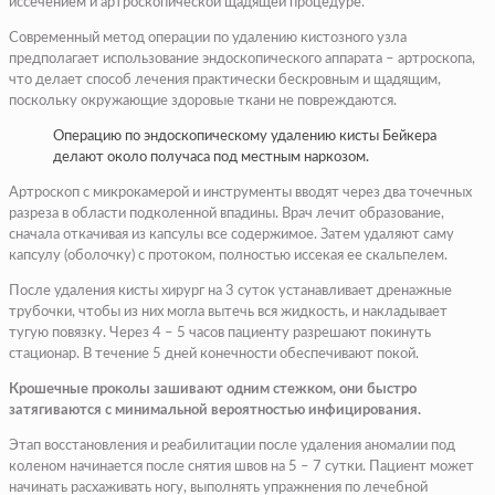
иссечением и артроскопической щадящей процедуре.
Современный метод операции по удалению кистозного узла
предполагает использование эндоскопического аппарата – артроскопа,
что делает способ лечения практически бескровным и щадящим,
поскольку окружающие здоровые ткани не повреждаются.
Операцию по эндоскопическому удалению кисты Бейкера
делают около получаса под местным наркозом.
Артроскоп с микрокамерой и инструменты вводят через два точечных
разреза в области подколенной впадины. Врач лечит образование,
сначала откачивая из капсулы все содержимое. Затем удаляют саму
капсулу (оболочку) с протоком, полностью иссекая ее скальпелем.
После удаления кисты хирург на 3 суток устанавливает дренажные
трубочки, чтобы из них могла вытечь вся жидкость, и накладывает
тугую повязку. Через 4 – 5 часов пациенту разрешают покинуть
стационар. В течение 5 дней конечности обеспечивают покой.
Крошечные проколы зашивают одним стежком, они быстро
затягиваются с минимальной вероятностью инфицирования.
Этап восстановления и реабилитации после удаления аномалии под
коленом начинается после снятия швов на 5 – 7 сутки. Пациент может
начинать расхаживать ногу, выполнять упражнения по лечебной