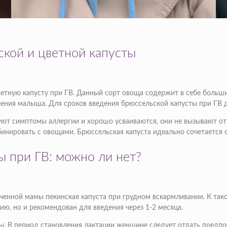
кой и цветной капусты
етную капусту при ГВ. Данный сорт овоща содержит в себе больши
ления малыша. Для сроков введения брюссельской капусты при ГВ 
руют симптомы аллергии и хорошо усваиваются, они не вызывают от
мбинировать с овощами. Брюссельская капуста идеально сочетается 
ы при ГВ: можно ли нет?
нной мамы пекинская капуста при грудном вскармливании. К таков
ю, но и рекомендован для введения через 1-2 месяца.
ты. В период становления лактации женщине следует отдать предп