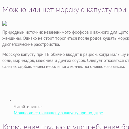
Можно или нет морскую капусту при 
Природный источник незаменимого фосфора и важного для щитов
женщины. Однако не стоит торопиться после родов кушать морск
диспепсические расстройства.
Морскую капусту при ГВ обычно вводят в рацион, когда малышу 
соли, маринадов, майонеза и других соусов. Следует отказаться
салатах сдобавлением небольшого колчества оливкового масла.
Читайте также:
Можно ли есть квашеную капусту при подагре
Кормление грудью и употребление б