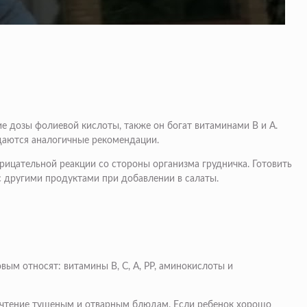
е дозы фолиевой кислоты, также он богат витаминами В и А.
даются аналогичные рекомендации.
рицательной реакции со стороны организма грудничка. Готовить
с другими продуктами при добавлении в салаты.
ым относят: витамины В, С, А, РР, аминокислоты и
очтение тушеным и отварным блюдам. Если ребенок хорошо