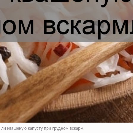
ли квашеную капусту при грудном вскарм.