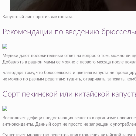
Капустный лист против лактостаза.
Рекомендации по введению брюссельс
Медики дают положительный ответ на вопрос о том, можно ли цв
Добавлять в рацион мамы ее можно с первого месяца после появ
Благодаря тому, что брюссельская и цветная капуста не провоци
их можно по разным рецептам: тушить, отваривать, запекать, ко
Сорт пекинской или китайской капуст
Восполняет дефицит недостающих веществ в организме новоиспече
антиоксиданты. Данный сорт не просто не запрещен к употреблени
Существует множество рецептов приготовления китайской капус