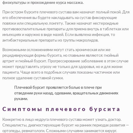
физкультуры и прохождение курса массажа.​
​При остром бурсите плечевого сустава вам назначат полный покой. Для
его обеспечения вы будете накладывать на сустав фиксирующие
повязки или специальную лонгету. Также назначат нестероидные
противовоспалительные препараты для приема внутрь в таблетках или
инъекциях и наружно в виде мазей. Если выявлена инфекция, то
антибактериальные препараты из группы макролидов.​
​Возможными осложнениями могут стать хроническая или же
рецидивирующая формы бурсита, но главными являются: гнойный
артрит и гнойный бурсит. Прогрессирование заболевание в этом случае
может представлять угрозу не только для здоровья, но и для жизни
пациента. Чаще всего в подобных случаях показаны частичное или
полное удаление суставной сумки.​
​Плечевой бурсит проявляется болью в плече при
отведении руки назад, одевании, вращательных движениях
руками.​
Симптомы плечевого бурсита
​Конкретно в лицо недруга плечевого сустава может узнать доктор.
Специалисты, диагностирующие бурсит на ранних периодах развития —
ортопеды, ревматологи. Сложными случаями занимается хирург.