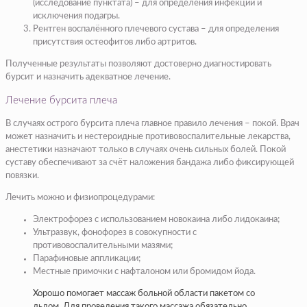
(исследование пунктата) – для определения инфекции и
исключения подагры.
Рентген воспалённого плечевого сустава – для определения
присутствия остеофитов либо артритов.
Полученные результаты позволяют достоверно диагностировать
бурсит и назначить адекватное лечение.
Лечение бурсита плеча
В случаях острого бурсита плеча главное правило лечения – покой. Врач
может назначить и нестероидные противовоспалительные лекарства,
анестетики назначают только в случаях очень сильных болей. Покой
суставу обеспечивают за счёт наложения бандажа либо фиксирующей
повязки.
Лечить можно и физиопроцедурами:
Электрофорез с использованием новокаина либо лидокаина;
Ультразвук, фонофорез в совокупности с
противовоспалительными мазями;
Парафиновые аппликации;
Местные примочки с нафталоном или бромидом йода.
Хорошо помогает массаж больной области пакетом со
льдом. Для проведения такого массажа обязательно