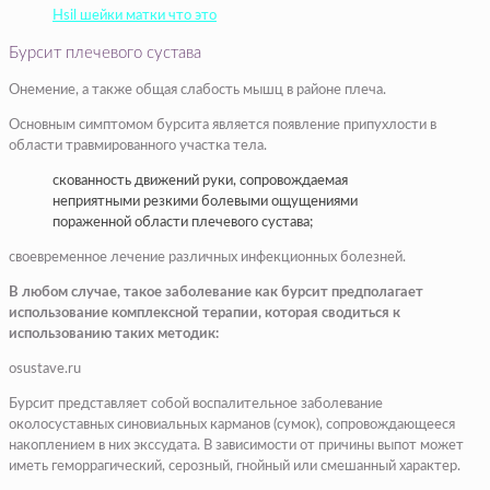
Hsil шейки матки что это
Бурсит плечевого сустава
​Онемение, а также общая слабость мышц в районе плеча. ​
​Основным симптомом бурсита является появление припухлости в
области травмированного участка тела.​
​скованность движений руки, сопровождаемая
неприятными резкими болевыми ощущениями
пораженной области плечевого сустава;​
​своевременное лечение различных инфекционных болезней.​
​В любом случае, такое заболевание как бурсит предполагает
использование комплексной терапии, которая сводиться к
использованию таких методик:​
osustave.ru
Бурсит представляет собой воспалительное заболевание
околосуставных синовиальных карманов (сумок), сопровождающееся
накоплением в них экссудата. В зависимости от причины выпот может
иметь геморрагический, серозный, гнойный или смешанный характер.