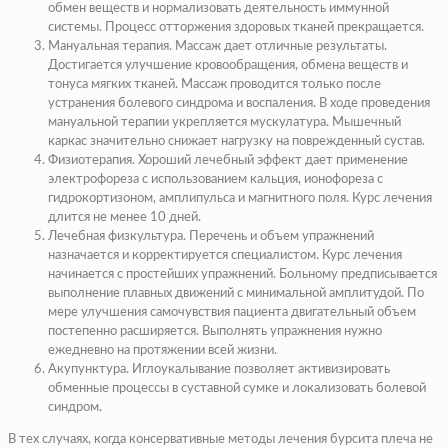
обмен веществ и нормализовать деятельность иммунной
системы. Процесс отторжения здоровых тканей прекращается.
Мануальная терапия. Массаж дает отличные результаты.
Достигается улучшение кровообращения, обмена веществ и
тонуса мягких тканей. Массаж проводится только после
устранения болевого синдрома и воспаления. В ходе проведения
мануальной терапии укрепляется мускулатура. Мышечный
каркас значительно снижает нагрузку на поврежденный сустав.
Физиотерапия. Хороший лечебный эффект дает применение
электрофореза с использованием кальция, ионофореза с
гидрокортизоном, амплипульса и магнитного поля. Курс лечения
длится не менее 10 дней.
Лечебная физкультура. Перечень и объем упражнений
назначается и корректируется специалистом. Курс лечения
начинается с простейших упражнений. Больному предписывается
выполнение плавных движений с минимальной амплитудой. По
мере улучшения самочувствия пациента двигательный объем
постепенно расширяется. Выполнять упражнения нужно
ежедневно на протяжении всей жизни.
Акупунктура. Иглоукалывание позволяет активизировать
обменные процессы в суставной сумке и локализовать болевой
синдром.
В тех случаях, когда консервативные методы лечения бурсита плеча не