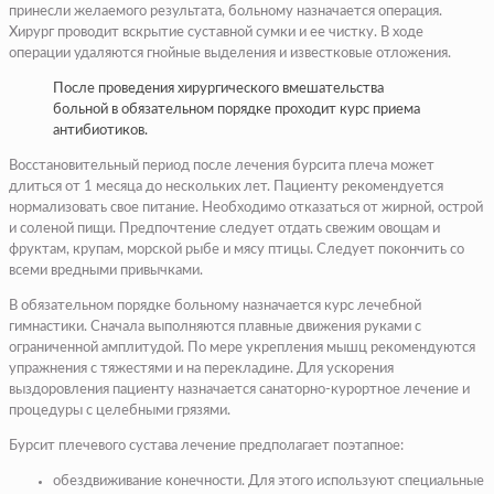
принесли желаемого результата, больному назначается операция.
Хирург проводит вскрытие суставной сумки и ее чистку. В ходе
операции удаляются гнойные выделения и известковые отложения.
После проведения хирургического вмешательства
больной в обязательном порядке проходит курс приема
антибиотиков.
Восстановительный период после лечения бурсита плеча может
длиться от 1 месяца до нескольких лет. Пациенту рекомендуется
нормализовать свое питание. Необходимо отказаться от жирной, острой
и соленой пищи. Предпочтение следует отдать свежим овощам и
фруктам, крупам, морской рыбе и мясу птицы. Следует покончить со
всеми вредными привычками.
В обязательном порядке больному назначается курс лечебной
гимнастики. Сначала выполняются плавные движения руками с
ограниченной амплитудой. По мере укрепления мышц рекомендуются
упражнения с тяжестями и на перекладине. Для ускорения
выздоровления пациенту назначается санаторно-курортное лечение и
процедуры с целебными грязями.
Бурсит плечевого сустава лечение предполагает поэтапное:
обездвиживание конечности. Для этого используют специальные