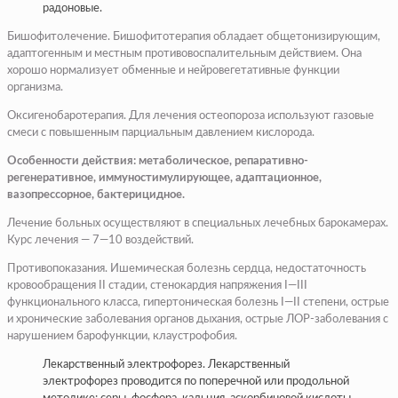
радоновые.
Бишофитолечение. Бишофитотерапия обладает общетонизирующим,
адаптогенным и местным противовоспалительным действием. Она
хорошо нормализует обменные и нейровегетативные функции
организма.
Оксигенобаротерапия. Для лечения остеопороза используют газовые
смеси с повышенным парциальным давлением кислорода.
Особенности действия: метаболическое, репаративно-
регенеративное, иммуностимулирующее, адаптационное,
вазопрессорное, бактерицидное.
Лечение больных осуществляют в специальных лечебных барокамерах.
Курс лечения — 7—10 воздействий.
Противопоказания. Ишемическая болезнь сердца, недостаточность
кровообращения II стадии, стенокардия напряжения I—III
функционального класса, гипертоническая болезнь I—II степени, острые
и хронические заболевания органов дыхания, острые ЛОР-заболевания с
нарушением барофункции, клаустрофобия.
Лекарственный электрофорез. Лекарственный
электрофорез проводится по поперечной или продольной