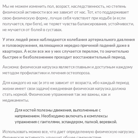
Мы не можем изменить пол, возраст, наследственность, но степень
физической активности все же зависит от нас. Тот, кто поддерживает
свою физическую форму, лучше себя чувствует при ходьбе (и если
получается, при беге), не теряет чувства балансирования, устойчивости,
не мучается от болей в суставах.
У этих людей реже наблюдаются колебания артериального давления
и головокружения, являющиеся нередко причиной падений даже в
квартирах. А если все же у них случается перелом, то значительно
быстрее и безболезненнее проходит восстановительный период.
Аксиома: физическая нагрузка является главным и доступным каждому
методом профилактики и лечения остеопороза.
Для каждого из нас (и это не зависит от возраста, ибо каждый период
жизни имеет свои задачи) ежедневная физическая нагрузка должна
стать нормой. Физические упражнения так же важны, как и
медикаменты.
Для костей полезны движения, выполненные с
напряжением. Необходимо включать в комплексы
упражнения с гантелями, эспандером, палкой, веревкой.
Использовать можно все, что дает определенную физическую нагрузку.
Физическая активность улучшит общее самочувствие.