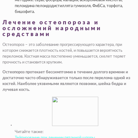
методике: серы, фосфора, кальция, аскорбиновой кислоты,
пелоидина пелоидодистиллята гумизоля, ФиБСа, торфота,
бишофита.
Лечение остеопороза и
осложнений народными
средствами
Остеопороз – это заболевание прогрессирующего характера, при
котором снижается плотность костей, и повышается вероятность
переломов. Костная масса постепенно уменьшается, скелет теряет
прочность и становится хрупким.
Остеопороз протекает бессимптомно в течение долгого времени и
достаточно часто обнаруживается только после перелома одной из
костей. Наиболее уязвимыми являются позвонки, шейка бедра и
лучевая кость.
Читайте также:
Тейпирование при лечении пяточной шпоры