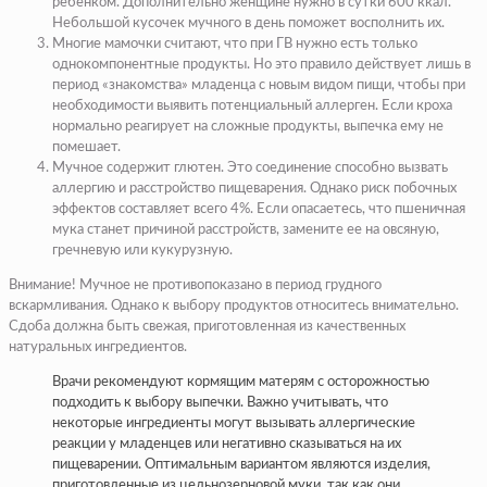
ребенком. Дополнительно женщине нужно в сутки 600 ккал.
Небольшой кусочек мучного в день поможет восполнить их.
Многие мамочки считают, что при ГВ нужно есть только
однокомпонентные продукты. Но это правило действует лишь в
период «знакомства» младенца с новым видом пищи, чтобы при
необходимости выявить потенциальный аллерген. Если кроха
нормально реагирует на сложные продукты, выпечка ему не
помешает.
Мучное содержит глютен. Это соединение способно вызвать
аллергию и расстройство пищеварения. Однако риск побочных
эффектов составляет всего 4%. Если опасаетесь, что пшеничная
мука станет причиной расстройств, замените ее на овсяную,
гречневую или кукурузную.
Внимание! Мучное не противопоказано в период грудного
вскармливания. Однако к выбору продуктов относитесь внимательно.
Сдоба должна быть свежая, приготовленная из качественных
натуральных ингредиентов.
Врачи рекомендуют кормящим матерям с осторожностью
подходить к выбору выпечки. Важно учитывать, что
некоторые ингредиенты могут вызывать аллергические
реакции у младенцев или негативно сказываться на их
пищеварении. Оптимальным вариантом являются изделия,
приготовленные из цельнозерновой муки, так как они