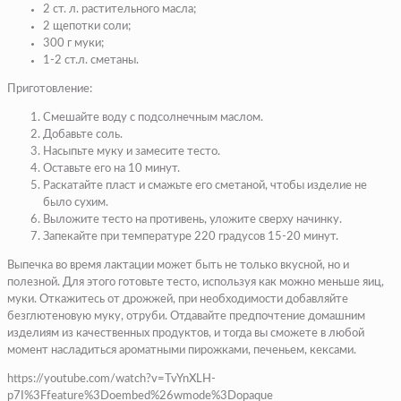
2 ст. л. растительного масла;
2 щепотки соли;
300 г муки;
1-2 ст.л. сметаны.
Приготовление:
Смешайте воду с подсолнечным маслом.
Добавьте соль.
Насыпьте муку и замесите тесто.
Оставьте его на 10 минут.
Раскатайте пласт и смажьте его сметаной, чтобы изделие не
было сухим.
Выложите тесто на противень, уложите сверху начинку.
Запекайте при температуре 220 градусов 15-20 минут.
Выпечка во время лактации может быть не только вкусной, но и
полезной. Для этого готовьте тесто, используя как можно меньше яиц,
муки. Откажитесь от дрожжей, при необходимости добавляйте
безглютеновую муку, отруби. Отдавайте предпочтение домашним
изделиям из качественных продуктов, и тогда вы сможете в любой
момент насладиться ароматными пирожками, печеньем, кексами.
https://youtube.com/watch?v=TvYnXLH-
p7I%3Ffeature%3Doembed%26wmode%3Dopaque