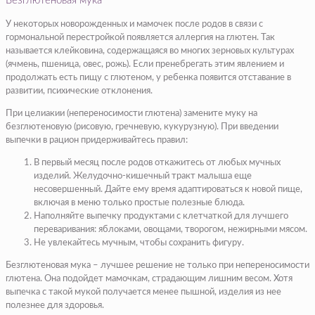
Безглютеновая мука
У некоторых новорожденных и мамочек после родов в связи с
гормональной перестройкой появляется аллергия на глютен. Так
называется клейковина, содержащаяся во многих зерновых культурах
(ячмень, пшеница, овес, рожь). Если пренебрегать этим явлением и
продолжать есть пищу с глютеном, у ребенка появится отставание в
развитии, психические отклонения.
При целиакии (непереносимости глютена) замените муку на
безглютеновую (рисовую, гречневую, кукурузную). При введении
выпечки в рацион придерживайтесь правил:
В первый месяц после родов откажитесь от любых мучных
изделий. Желудочно-кишечный тракт малыша еще
несовершенный. Дайте ему время адаптироваться к новой пище,
включая в меню только простые полезные блюда.
Наполняйте выпечку продуктами с клетчаткой для лучшего
переваривания: яблоками, овощами, творогом, нежирными мясом.
Не увлекайтесь мучным, чтобы сохранить фигуру.
Безглютеновая мука – лучшее решение не только при непереносимости
глютена. Она подойдет мамочкам, страдающим лишним весом. Хотя
выпечка с такой мукой получается менее пышной, изделия из нее
полезнее для здоровья.