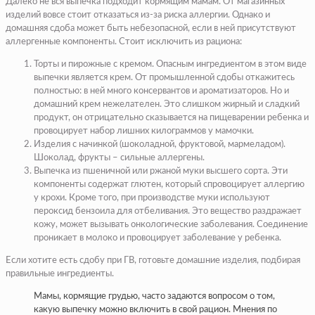
Далеко не вся выпечка подходит кормящим мамам. От магазинных
изделий вовсе стоит отказаться из-за риска аллергии. Однако и
домашняя сдоба может быть небезопасной, если в ней присутствуют
аллергенные компоненты. Стоит исключить из рациона:
Торты и пирожные с кремом. Опасным ингредиентом в этом виде
выпечки является крем. От промышленной сдобы откажитесь
полностью: в ней много консервантов и ароматизаторов. Но и
домашний крем нежелателен. Это слишком жирный и сладкий
продукт, он отрицательно сказывается на пищеварении ребенка и
провоцирует набор лишних килограммов у мамочки.
Изделия с начинкой (шоколадной, фруктовой, мармеладом).
Шоколад, фрукты – сильные аллергены.
Выпечка из пшеничной или ржаной муки высшего сорта. Эти
компоненты содержат глютен, который спровоцирует аллергию
у крохи. Кроме того, при производстве муки используют
пероксид бензоила для отбеливания. Это вещество раздражает
кожу, может вызывать онкологические заболевания. Соединение
проникает в молоко и провоцирует заболевание у ребенка.
Если хотите есть сдобу при ГВ, готовьте домашние изделия, подбирая
правильные ингредиенты.
Мамы, кормящие грудью, часто задаются вопросом о том,
какую выпечку можно включить в свой рацион. Мнения по