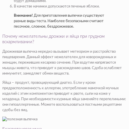
будут домашними.
В качестве начинки допускаются печеные яблоки.
Внимание!
Для приготовления выпечки существуют
разные виды теста. Наиболее безопасными считают
песочное, слоеное, бездрожжевое.
Почему нежелательны дрожжи и яйца при грудном
вскармливании?
Дрожжевая выпечка нередко вызывает метеоризм и расстройство
пищеварения. Данный эффект нежелателен для новорожденных и
женщин, переживших кесарево сечение. При вздутии напрягаются
мышцы живота, что приводит к расхождению швов. Сдоба ослабляет
иммунитет, замедляет обмен веществ.
Яйца – продукт, провоцирующий диатез. Если у крохи
предрасположенность к аллергии, употребление мамочкой мучных
изделий с этим компонентом приводит к рвоте, сыпи на коже у
младенца. При необходимости куриные яйца заменяйте перепелиными:
они гипоаллергенные. Можете воспользоваться постными рецептами
сдобы без яиц.