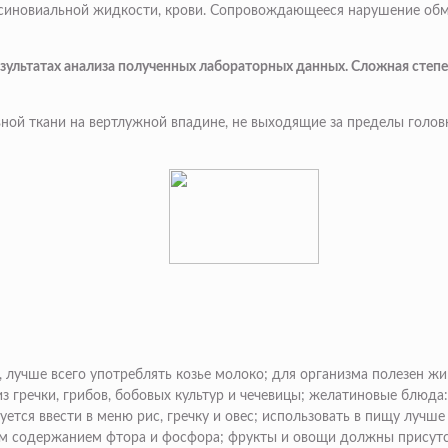
в синовиальной жидкости, крови. Сопровождающееся нарушение об
езультатах анализа полученных лабораторных данных. Сложная степ
вной ткани на вертлужной впадине, не выходящие за пределы голо
, лучше всего употреблять козье молоко; для организма полезен ж
 гречки, грибов, бобовых культур и чечевицы; желатиновые блюда
уется ввести в меню рис, гречку и овес; использовать в пищу луч
им содержанием фтора и фосфора; фрукты и овощи должны присутс