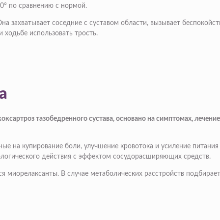
0° по сравнению с нормой.
 Она захватывает соседние c суставом области, вызывает беспокойс
и ходьбе использовать трость.
а
оксартроз тазобедренного сустава, основано на симптомах, лечение
нные на купирование боли, улучшение кровотока и усиление питани
ологического действия с эффектом сосудорасширяющих средств.
 миорелаксанты. В случае метаболических расстройств подбирает