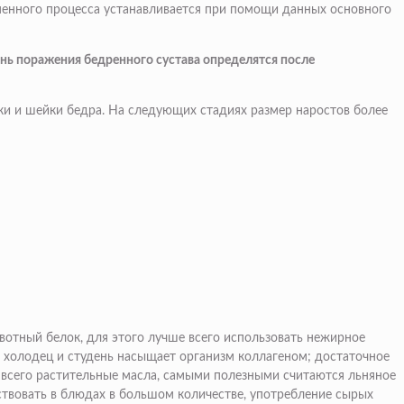
менного процесса устанавливается при помощи данных основного
ень поражения бедренного сустава определятся после
вки и шейки бедра. На следующих стадиях размер наростов более
ивотный белок, для этого лучше всего использовать нежирное
: холодец и студень насыщает организм коллагеном; достаточное
ше всего растительные масла, самыми полезными считаются льняное
твовать в блюдах в большом количестве, употребление сырых