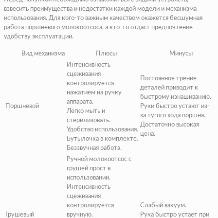
взвесить преимущества и недостатки каждой модели и механизма
использования. Для кого-то важным качеством окажется бесшумная
работа поршневого молокоотсоса, а кто-то отдаст предпочтение
удобству эксплуатации.
Вид механизма
Плюсы
Минусы
Интенсивность
сцеживания
Постоянное трение
контролируется
деталей приводит к
нажатием на ручку
быстрому изнашиванию.
аппарата.
Поршневой
Руки быстро устают из-
Легко мыть и
за тугого хода поршня.
стерилизовать.
Достаточно высокая
Удобство использования.
цена.
Бутылочка в комплекте.
Беззвучная работа.
Ручной молокоотсос с
грушей прост в
использовании.
Интенсивность
сцеживания
контролируется
Слабый вакуум.
Грушевый
вручную.
Рука быстро устает при