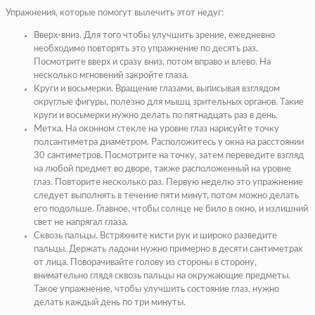
Упражнения, которые помогут вылечить этот недуг:
Вверх-вниз. Для того чтобы улучшить зрение, ежедневно
необходимо повторять это упражнение по десять раз.
Посмотрите вверх и сразу вниз, потом вправо и влево. На
несколько мгновений закройте глаза.
Круги и восьмерки. Вращение глазами, выписывая взглядом
округлые фигуры, полезно для мышц зрительных органов. Такие
круги и восьмерки нужно делать по пятнадцать раз в день.
Метка. На оконном стекле на уровне глаз нарисуйте точку
полсантиметра диаметром. Расположитесь у окна на расстоянии
30 сантиметров. Посмотрите на точку, затем переведите взгляд
на любой предмет во дворе, также расположенный на уровне
глаз. Повторите несколько раз. Первую неделю это упражнение
следует выполнять в течение пяти минут, потом можно делать
его подольше. Главное, чтобы солнце не било в окно, и излишний
свет не напрягал глаза.
Сквозь пальцы. Встряхните кисти рук и широко разведите
пальцы. Держать ладони нужно примерно в десяти сантиметрах
от лица. Поворачивайте голову из стороны в сторону,
внимательно глядя сквозь пальцы на окружающие предметы.
Такое упражнение, чтобы улучшить состояние глаз, нужно
делать каждый день по три минуты.