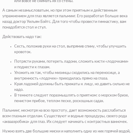
или вовсе не снимать их со стены.
А самым незамысловатым, но при этом приятным и действенным
упражнением для глаз является пальминг. Его разработал больше века
назад доктор Уильям Бэйтс. Для того чтобы провести гимнастику, вам
понадобятся стол и стул.
Действовать надо так:
Сесть, положив руки на стол, выпрямив спину, чтобы улучшить
кровоток.
Потрясти руками, потереть ладони, сложить кисти «лодочками»
и поднести к глазам.
Уложить их так, чтобы мизинцы сходились на переносице, а
внутренность «лодочек» приходилась прямо на глаза.
Края ладоней должны быть прижаты к лицу, но давить сильно не
надо.
В темноте следует поразмышлять о приятном: о морском бризе,
пенистом прибое, теплом песке, роскошных садах.
Пальминг, несмотря на всю простоту, дает возможность расслабиться
всем глазным отделам. Существуют и водные процедуры, своего рода
«аквааэробика» для глаз. Их следует начинать с контрастных ванночек.
Нужно взять две большие миски и наполнить одну из них горячей водой,