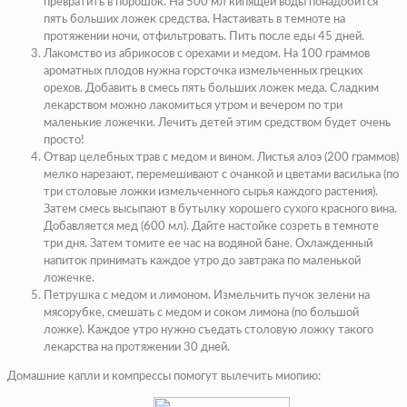
превратить в порошок. На 500 мл кипящей воды понадобится
пять больших ложек средства. Настаивать в темноте на
протяжении ночи, отфильтровать. Пить после еды 45 дней.
Лакомство из абрикосов с орехами и медом. На 100 граммов
ароматных плодов нужна горсточка измельченных грецких
орехов. Добавить в смесь пять больших ложек меда. Сладким
лекарством можно лакомиться утром и вечером по три
маленькие ложечки. Лечить детей этим средством будет очень
просто!
Отвар целебных трав с медом и вином. Листья алоэ (200 граммов)
мелко нарезают, перемешивают с очанкой и цветами василька (по
три столовые ложки измельченного сырья каждого растения).
Затем смесь высыпают в бутылку хорошего сухого красного вина.
Добавляется мед (600 мл). Дайте настойке созреть в темноте
три дня. Затем томите ее час на водяной бане. Охлажденный
напиток принимать каждое утро до завтрака по маленькой
ложечке.
Петрушка с медом и лимоном. Измельчить пучок зелени на
мясорубке, смешать с медом и соком лимона (по большой
ложке). Каждое утро нужно съедать столовую ложку такого
лекарства на протяжении 30 дней.
Домашние капли и компрессы помогут вылечить миопию: