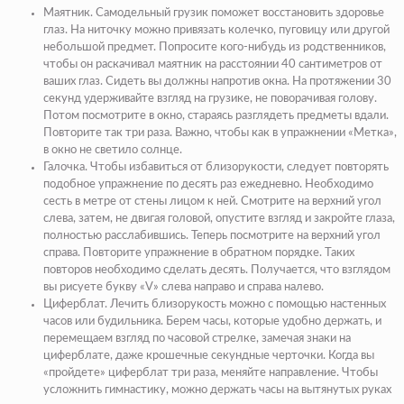
Маятник. Самодельный грузик поможет восстановить здоровье
глаз. На ниточку можно привязать колечко, пуговицу или другой
небольшой предмет. Попросите кого-нибудь из родственников,
чтобы он раскачивал маятник на расстоянии 40 сантиметров от
ваших глаз. Сидеть вы должны напротив окна. На протяжении 30
секунд удерживайте взгляд на грузике, не поворачивая голову.
Потом посмотрите в окно, стараясь разглядеть предметы вдали.
Повторите так три раза. Важно, чтобы как в упражнении «Метка»,
в окно не светило солнце.
Галочка. Чтобы избавиться от близорукости, следует повторять
подобное упражнение по десять раз ежедневно. Необходимо
сесть в метре от стены лицом к ней. Смотрите на верхний угол
слева, затем, не двигая головой, опустите взгляд и закройте глаза,
полностью расслабившись. Теперь посмотрите на верхний угол
справа. Повторите упражнение в обратном порядке. Таких
повторов необходимо сделать десять. Получается, что взглядом
вы рисуете букву «V» слева направо и справа налево.
Циферблат. Лечить близорукость можно с помощью настенных
часов или будильника. Берем часы, которые удобно держать, и
перемещаем взгляд по часовой стрелке, замечая знаки на
циферблате, даже крошечные секундные черточки. Когда вы
«пройдете» циферблат три раза, меняйте направление. Чтобы
усложнить гимнастику, можно держать часы на вытянутых руках