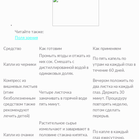
Читайте также:
Поля зрения
Средство
Как готовим
Как применяем
Промыть ягоды и отжать из
По пять капель по
них сок. Смешать с
Капли из черники
утрам на каждый глаз в
дистиллированной водой в
течение 60 дней.
одинаковых долях.
Компресс из
Вечером положить по
вишневых листьев
два листка на каждый
(этим
Четыре листочка
глаз. Держать 30
безболезненным
замачивать в горячей воде
минут. Процедуру
средством также
пять минут.
повторять неделю,
рекомендуют
потом сделать
лечить детей)
перерыв.
Растительное сырье
измельчают и заваривают в
По капле в каждый
Капли из очанки
половине стакана кипятка.
глаз ежесуточно.