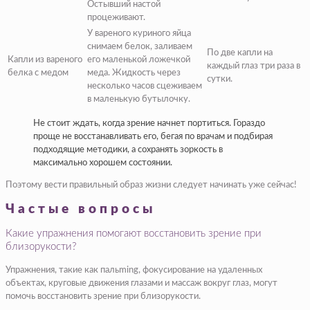
Остывший настой
процеживают.
У вареного куриного яйца
снимаем белок, заливаем
По две капли на
Капли из вареного
его маленькой ложечкой
каждый глаз три раза в
белка с медом
меда. Жидкость через
сутки.
несколько часов сцеживаем
в маленькую бутылочку.
Не стоит ждать, когда зрение начнет портиться. Гораздо
проще не восстанавливать его, бегая по врачам и подбирая
подходящие методики, а сохранять зоркость в
максимально хорошем состоянии.
Поэтому вести правильный образ жизни следует начинать уже сейчас!
Частые вопросы
Какие упражнения помогают восстановить зрение при
близорукости?
Упражнения, такие как пальming, фокусирование на удаленных
объектах, круговые движения глазами и массаж вокруг глаз, могут
помочь восстановить зрение при близорукости.