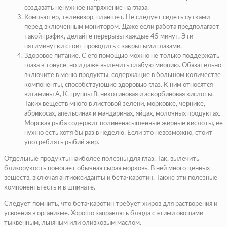
создавать ненужное напряжение на глаза.
Компьютер, телевизор, планшет. Не следует сидеть сутками
перед включенным монитором. Даже если работа предполагает
такой график, делайте перерывы каждые 45 минут. Эти
пятиминутки стоит проводить с закрытыми глазами.
Здоровое питание. С его помощью можно не только поддержать
глаза в тонусе, но и даже вылечить слабую миопию. Обязательно
включите в меню продукты, содержащие в большом количестве
компоненты, способствующие здоровью глаз. К ним относятся
витамины А, К, группы В, никотиновая и аскорбиновая кислоты.
Таких веществ много в листовой зелени, морковке, чернике,
абрикосах, апельсинах и мандаринах, яйцах, молочных продуктах.
Морская рыба содержит полиненасыщенные жирные кислоты, ее
нужно есть хотя бы раз в неделю. Если это невозможно, стоит
употреблять рыбий жир.
Отдельные продукты наиболее полезны для глаз. Так, вылечить
близорукость помогает обычная сырая морковь. В ней много ценных
веществ, включая антиоксиданты и бета-каротин. Также эти полезные
компоненты есть и в шпинате.
Следует помнить, что бета-каротин требует жиров для растворения и
усвоения в организме. Хорошо заправлять блюда с этими овощами
тыквенным, льняным или оливковым маслом.