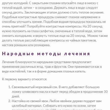
другую холодной. С закрытыми глазами опускайте лицо в миску с
теплой водой, затем – в соседнюю. Держать лицо в воде следует
секунд десять. Заключающим этапом должно стать теплое окунание.
Подобные контрастные процедуры снимают глазное напряжение и
способны улучшить зрение. Подобная водная процедура показалась не
очень приятной? Попробуйте контрастные компрессы. На 20 секунд
нужно положить на глаза салфетки, смоченные в теплой воде, затем
сменить холодными, и вернуть теплые еще на 20 секунд. Можно также
делать теплые расслабляющие компрессы из чайных пакетиков,
настоев ромашки или розмарина.
Народные методы лечения
Лечение близорукости народными средствами предполагает
применение различных ягод, трав и фруктов. Они принимаются как в
виде коктейлей, так и в форме домашних глазных капель.
К первому варианту относятся:
Свежевыжатый морковный сок. В него добавляют большую
ложку оливкового масла и пьют перед обедом в продолжение 30
дней.
Настойка из свежей хвои. Любое хвойное дерево подарит вам
целебный материал. Собирать его нужно по осени, затем