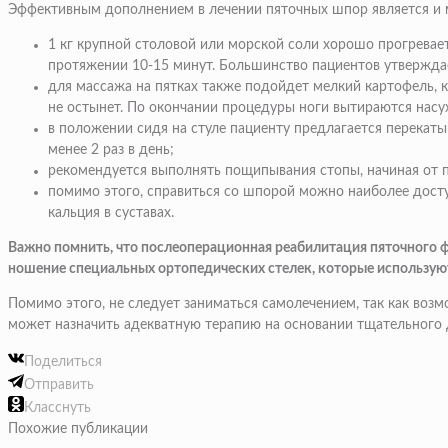
Эффективным дополнением в лечении пяточных шпор является и 
1 кг крупной столовой или морской соли хорошо прогревает
протяжении 10-15 минут. Большинство пациентов утверждае
для массажа на пятках также подойдет мелкий картофель, к
не остынет. По окончании процедуры ноги вытираются насух
в положении сидя на стуле пациенту предлагается перекат
менее 2 раз в день;
рекомендуется выполнять пощипывания стопы, начиная от п
помимо этого, справиться со шпорой можно наиболее досту
кальция в суставах.
Важно помнить, что послеоперационная реабилитация пяточного фа
ношение специальных ортопедических стелек, которые используютс
Помимо этого, не следует заниматься самолечением, так как во
может назначить адекватную терапию на основании тщательного 
Поделиться
Отправить
Класснуть
Похожие публикации