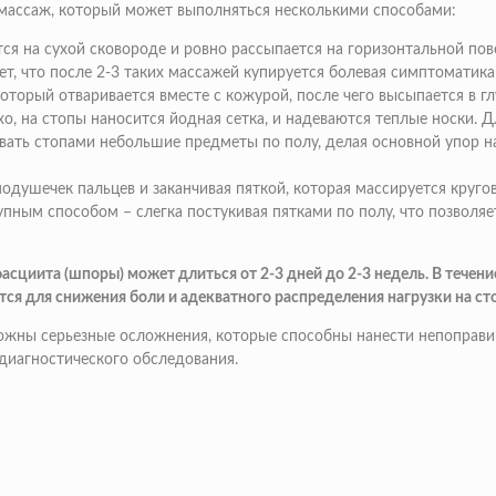
массаж, который может выполняться несколькими способами:
ся на сухой сковороде и ровно рассыпается на горизонтальной пов
т, что после 2-3 таких массажей купируется болевая симптоматика
оторый отваривается вместе с кожурой, после чего высыпается в гл
о, на стопы наносится йодная сетка, и надеваются теплые носки. Д
ывать стопами небольшие предметы по полу, делая основной упор н
одушечек пальцев и заканчивая пяткой, которая массируется круг
пным способом – слегка постукивая пятками по полу, что позволяе
сциита (шпоры) может длиться от 2-3 дней до 2-3 недель. В течени
я для снижения боли и адекватного распределения нагрузки на сто
зможны серьезные осложнения, которые способны нанести непоправ
диагностического обследования.