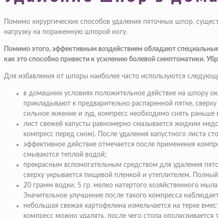
Помимо хирургических способов удаления пяточных шпор, сущест
нагрузку на пораженную шпорой ногу.
Помимо этого, эффективным воздействием обладают специальные на
как это способно привести к усилению болевой симптоматики. Убр
Для избавления от шпоры наиболее часто используются следующ
в домашних условиях положительное действие на шпору ока
прикладывают к предварительно распаренной пятке, сверху 
сильное жжение и зуд, компресс необходимо снять раньше в
лист свежей капусты равномерно смазывается жидким медом 
компресс перед сном). После удаления капустного листа сто
эффективное действие отмечается после применения компрес
смываются теплой водой;
прекрасным вспомогательным средством для удаления пято
сверху укрывается пищевой пленкой и утеплителем. Полный 
20 грамм водки, 5 гр. мелко натертого хозяйственного мыл
Значительное улучшение после такого компресса наблюдаетс
небольшая свежая картофелина измельчается на терке вмест
компресс можно удалять, после чего стопа ополаскивается 