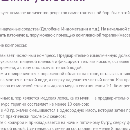
вует немалое количество рецептов самостоятельной борьбы с этой
ружные средства (Долобене, Индометацин и т.д.). На начальной ст
ать пяточную шпору можно с помощью комплексной терапии (массаж,
ие компрессы:
зывает чесночный компресс. Предварительно измельченную дольку
укрывают пищевой пленкой и фиксируют теплым носком, оставляя на
ремени, а стопу ополоснуть теплой водой;
и прикрепляется к пораженной области на стопе, оставаясь в тако
па моется в теплой воде, а сверху надевается чистый носок. Как п
сов из морской соли и жидкого меда в соотношении 1:1. Компресс
чных шпор является медовая лепешка из муки. На предварительно
курс терапии составляет не менее 10 сеансов;
а и 40 гр. желчи смешиваются в однородную массу, которая затем п
я практически после 1-2 сеансов;
е с кожурой и прикладывается на ночь к пяточному бугру, сверху
теплой водой. Длительность лечения составляет не менее 8 процед