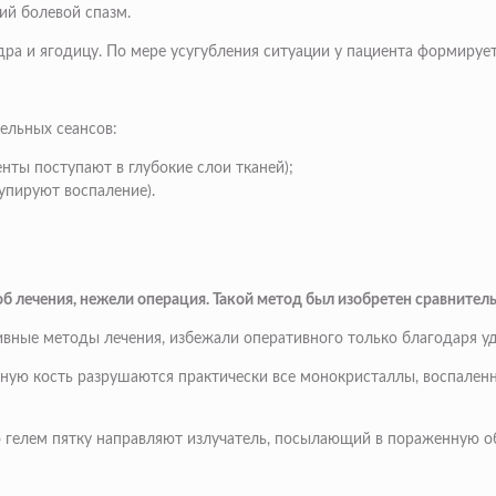
ий болевой спазм.
а и ягодицу. По мере усугубления ситуации у пациента формируетс
ельных сеансов:
нты поступают в глубокие слои тканей);
упируют воспаление).
 лечения, нежели операция. Такой метод был изобретен сравнительн
ивные методы лечения, избежали оперативного только благодаря у
чную кость разрушаются практически все монокристаллы, воспален
 гелем пятку направляют излучатель, посылающий в пораженную о