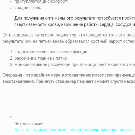
притупляется дискомфорт;
спадает отек.
Для получения оптимального результата потребуется пройт
свертываемость крови, нарушение работы сердца, сосудов 
Есть отдельные категории пациентов, кто нуждается только в оп
результата или на пятках вновь образовался костный нарост осте
эндоскопическое рассечение фасции;
рассечение ткани на пятке;
миниинвазивное рассечение при помощи рентгеновского ко
Операция – это крайняя мера, которая также имеет свои преимуще
восстановления. Покинуть стационар пациент сможет спустя неско
Читайте также:
Мазь от подагры на ногах – обзор популярных препаратов