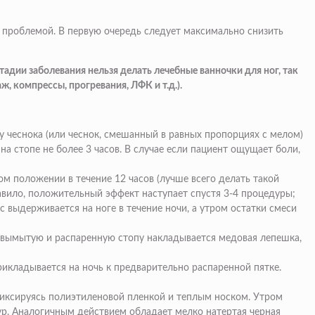
 проблемой. В первую очередь следует максимально снизить
адии заболевания нельзя делать лечебные ванночки для ног, так
 компрессы, прогревания, ЛФК и т.д.).
 чеснока (или чеснок, смешанный в равных пропорциях с мелом)
 стопе не более 3 часов. В случае если пациент ощущает боли,
м положении в течение 12 часов (лучше всего делать такой
равило, положительный эффект наступает спустя 3-4 процедуры;
 выдерживается на ноге в течение ночи, а утром остатки смеси
 вымытую и распаренную стопу накладывается медовая лепешка,
рикладывается на ночь к предварительно распаренной пятке.
 фиксируясь полиэтиленовой пленкой и теплым носком. Утром
ур. Аналогичным действием обладает мелко натертая черная