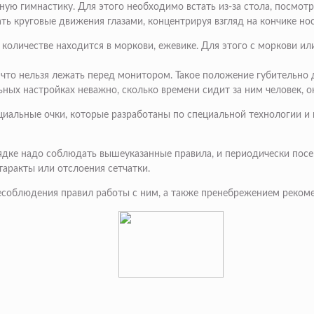
ю гимнастику. Для этого необходимо встать из-за стола, посмотре
 круговые движения глазами, концентрируя взгляд на кончике нос
количестве находится в моркови, ежевике. Для этого с моркови ил
 что нельзя лежать перед монитором. Такое положение губительно 
ных настройках неважно, сколько времени сидит за ним человек, он
циальные очки, которые разработаны по специальной технологии и
рядке надо соблюдать вышеуказанные правила, и периодически посещ
таракты или отслоения сетчатки.
 несоблюдения правил работы с ним, а также пренебрежением реко