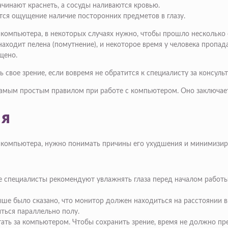
ачинают краснеть, а сосуды наливаются кровью.
тся ощущение наличие посторонних предметов в глазу.
т компьютера, в некоторых случаях нужно, чтобы прошло несколько
находит пелена (помутнение), и некоторое время у человека пропад
щено.
 свое зрение, если вовремя не обратится к специалисту за консульт
 самым простым правилом при работе с компьютером. Оно заключает
ия
ле компьютера, нужно понимать причины его ухудшения и минимизир
ие специалисты рекомендуют увлажнять глаза перед началом работы
е было сказано, что монитор должен находиться на расстоянии выт
ться параллельно полу.
ть за компьютером. Чтобы сохранить зрение, время не должно прев