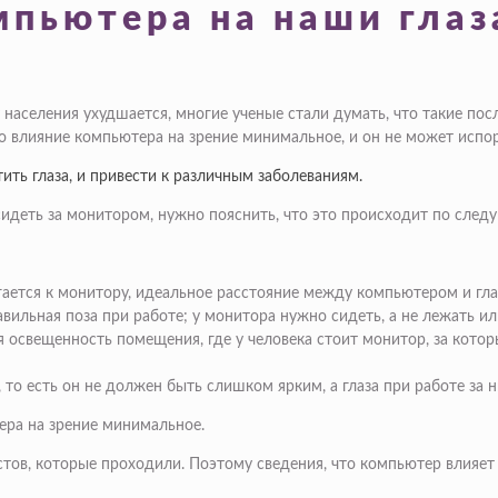
мпьютера на наши глаз
 у населения ухудшается, многие ученые стали думать, что такие п
о влияние компьютера на зрение минимальное, и он не может испор
ть глаза, и привести к различным заболеваниям.
 сидеть за монитором, нужно пояснить, что это происходит по сле
гается к монитору, идеальное расстояние между компьютером и гла
авильная поза при работе; у монитора нужно сидеть, а не лежать ил
я освещенность помещения, где у человека стоит монитор, за котор
 то есть он не должен быть слишком ярким, а глаза при работе за 
тера на зрение минимальное.
стов, которые проходили. Поэтому сведения, что компьютер влияет