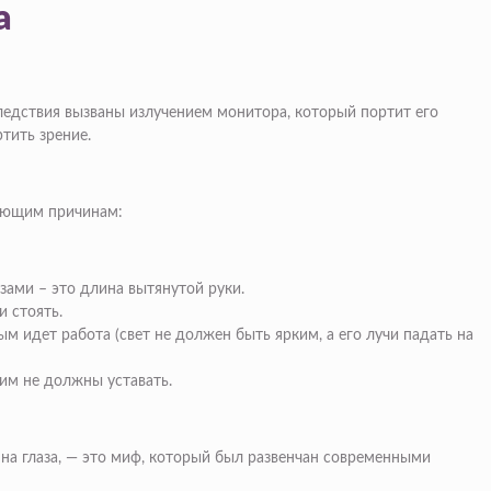
а
оследствия вызваны излучением монитора, который портит его
тить зрение.
дующим причинам:
зами – это длина вытянутой руки.
и стоять.
ым идет работа (свет не должен быть ярким, а его лучи падать на
ним не должны уставать.
 на глаза, — это миф, который был развенчан современными